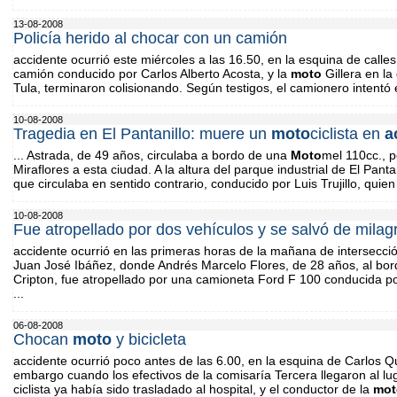
13-08-2008
Policía herido al chocar con un camión
accidente ocurrió este miércoles a las 16.50, en la esquina de calle
camión conducido por Carlos Alberto Acosta, y la
moto
Gillera en la 
Tula, terminaron colisionando. Según testigos, el camionero intentó e
10-08-2008
Tragedia en El Pantanillo: muere un
moto
ciclista en
a
... Astrada, de 49 años, circulaba a bordo de una
Moto
mel 110cc., p
Miraflores a esta ciudad. A la altura del parque industrial de El Pant
que circulaba en sentido contrario, conducido por Luis Trujillo, qui
10-08-2008
Fue atropellado por dos vehículos y se salvó de milag
accidente ocurrió en las primeras horas de la mañana de intersecc
Juan José Ibáñez, donde Andrés Marcelo Flores, de 28 años, al bo
Cripton, fue atropellado por una camioneta Ford F 100 conducida po
...
06-08-2008
Chocan
moto
y bicicleta
accidente ocurrió poco antes de las 6.00, en la esquina de Carlos Q
embargo cuando los efectivos de la comisaría Tercera llegaron al l
ciclista ya había sido trasladado al hospital, y el conductor de la
mot