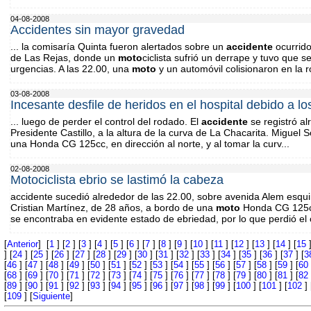
04-08-2008
Accidentes sin mayor gravedad
... la comisaría Quinta fueron alertados sobre un
accidente
ocurrido
de Las Rejas, donde un
moto
ciclista sufrió un derrape y tuvo que s
urgencias. A las 22.00, una
moto
y un automóvil colisionaron en la ro
03-08-2008
Incesante desfile de heridos en el hospital debido a l
... luego de perder el control del rodado. El
accidente
se registró al
Presidente Castillo, a la altura de la curva de La Chacarita. Miguel
una Honda CG 125cc, en dirección al norte, y al tomar la curv...
02-08-2008
Motociclista ebrio se lastimó la cabeza
accidente sucedió alrededor de las 22.00, sobre avenida Alem esqu
Cristian Martínez, de 28 años, a bordo de una
moto
Honda CG 125cc
se encontraba en evidente estado de ebriedad, por lo que perdió el co
[
Anterior
] [
1
] [
2
] [
3
] [
4
] [
5
] [
6
] [
7
] [
8
] [
9
] [
10
] [
11
] [
12
] [
13
] [
14
] [
15
]
] [
24
] [
25
] [
26
] [
27
] [
28
] [
29
] [
30
] [
31
] [
32
] [
33
] [
34
] [
35
] [
36
] [
37
] [
3
[
46
] [
47
] [
48
] [
49
] [
50
] [
51
] [
52
] [
53
] [
54
] [
55
] [
56
] [
57
] [
58
] [
59
] [
60
[
68
] [
69
] [
70
] [
71
] [
72
] [
73
] [
74
] [
75
] [
76
] [
77
] [
78
] [
79
] [
80
] [
81
] [
82
[
89
] [
90
] [
91
] [
92
] [
93
] [
94
] [
95
] [
96
] [
97
] [
98
] [
99
] [
100
] [
101
] [
102
] 
[
109
] [
Siguiente
]