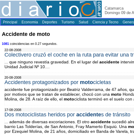
Catamarca
Domingo 09 de A
Principal
Economia
Deportes
Turismo
Salud
Ciencia y Tecno
Genera
Accidente de moto
1081
coincidencias en 0.27 segundos.
22-08-2008
Colectivero cruzó el coche en la ruta para evitar una t
... que ninguno revestía gravedad. En el lugar del
accidente
intervi
Unidad Judicial Nº 10....
20-08-2008
Accidentes protagonizados por
moto
cicletas
accidente fue protagonizado por Beatriz Valderrama, de 47 años, qu
por motivos que se tratan de establecer, chocó con una
moto
Honda
Molina, de 28. A raíz de ello, el
moto
ciclista terminó en el suelo con 
17-08-2008
Dos motociclistas heridos por
accidente
s de tránsito
... además de diversas excoriaciones. El otro
accidente
sucedió alre
barrio Las Tolderías, de San Antonio, Fray Mamerto Esquiú. Una
mo
por Ezequiel Molina, de 21 años, domiciliado en Banda de Varela, tr