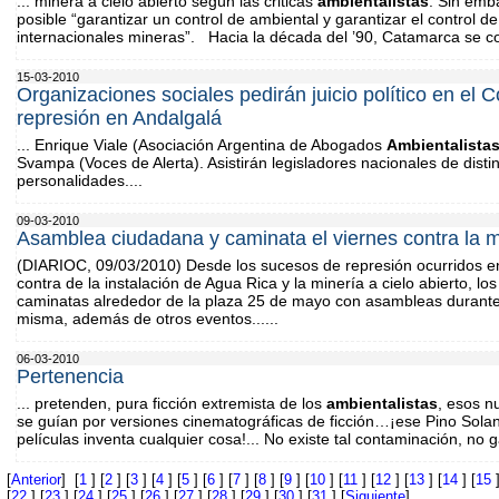
... minera a cielo abierto según las criticas
ambientalistas
. Sin emb
posible “garantizar un control de ambiental y garantizar el control d
internacionales mineras”. Hacia la década del ’90, Catamarca se con
15-03-2010
Organizaciones sociales pedirán juicio político en el 
represión en Andalgalá
... Enrique Viale (Asociación Argentina de Abogados
Ambientalista
Svampa (Voces de Alerta). Asistirán legisladores nacionales de dist
personalidades....
09-03-2010
Asamblea ciudadana y caminata el viernes contra la mi
(DIARIOC, 09/03/2010) Desde los sucesos de represión ocurridos e
contra de la instalación de Agua Rica y la minería a cielo abierto, los
caminatas alrededor de la plaza 25 de mayo con asambleas durante
misma, además de otros eventos......
06-03-2010
Pertenencia
... pretenden, pura ficción extremista de los
ambientalistas
, esos n
se guían por versiones cinematográficas de ficción…¡ese Pino Solan
películas inventa cualquier cosa!... No existe tal contaminación, no 
[
Anterior
] [
1
] [
2
] [
3
] [
4
] [
5
] [
6
] [
7
] [
8
] [
9
] [
10
] [
11
] [
12
] [
13
] [
14
] [
15
]
[
22
] [
23
] [
24
] [
25
] [
26
] [
27
] [
28
] [
29
] [
30
] [
31
] [
Siguiente
]