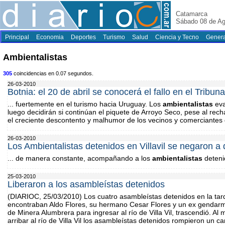
Catamarca
Sábado 08 de Ag
Principal
Economia
Deportes
Turismo
Salud
Ciencia y Tecno
Genera
Ambientalistas
305
coincidencias en 0.07 segundos.
26-03-2010
Botnia: el 20 de abril se conocerá el fallo en el Tribu
... fuertemente en el turismo hacia Uruguay. Los
ambientalistas
eva
luego decidirán si continúan el piquete de Arroyo Seco, pese al rec
el creciente descontento y malhumor de los vecinos y comerciantes 
26-03-2010
Los Ambientalistas detenidos en Villavil se negaron a 
... de manera constante, acompañando a los
ambientalistas
detenid
25-03-2010
Liberaron a los asambleístas detenidos
(DIARIOC, 25/03/2010) Los cuatro asambleístas detenidos en la tard
encontraban Aldo Flores, su hermano Cesar Flores y un ex gendarm
de Minera Alumbrera para ingresar al río de Villa Vil, trascendió. Al
arribar al río de Villa Vil los asambleístas detenidos rompieron un