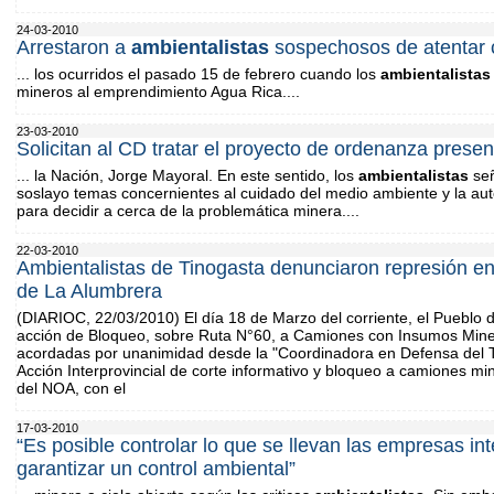
24-03-2010
Arrestaron a
ambientalistas
sospechosos de atentar 
... los ocurridos el pasado 15 de febrero cuando los
ambientalistas
mineros al emprendimiento Agua Rica....
23-03-2010
Solicitan al CD tratar el proyecto de ordenanza prese
... la Nación, Jorge Mayoral. En este sentido, los
ambientalistas
señ
soslayo temas concernientes al cuidado del medio ambiente y la au
para decidir a cerca de la problemática minera....
22-03-2010
Ambientalistas de Tinogasta denunciaron represión en
de La Alumbrera
(DIARIOC, 22/03/2010) El día 18 de Marzo del corriente, el Pueblo 
acción de Bloqueo, sobre Ruta N°60, a Camiones con Insumos Miner
acordadas por unanimidad desde la "Coordinadora en Defensa del Te
Acción Interprovincial de corte informativo y bloqueo a camiones mi
del NOA, con el
17-03-2010
“Es posible controlar lo que se llevan las empresas in
garantizar un control ambiental”