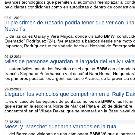
avances tecnológicos que permiten al automovil reemplazar al condu
bajo ciertas condiciones como en autopistas o dentro de congestion
02-01-2012
Triple crimen de Rosario podría tener que ver con una 
Newell´s
... de las calles Garay y Vera Mujica, donde un auto
BMW
, conducid
Quemado" Rodríguez (24), fue atacado a balazos desde una moto que
impactos, Rodríguez fue trasladado hacia el Hospital de Emergencia
29-12-2011
Miles de personas aguardan la largada del Rally Daka
... automóviles uno de los favoritos es el equipo
BMW
con el modelo 
francés Stephane Peterhansen y el español Nani Roma. No quedará
los primeros puestos los argentinos Lucio Alvarez, de la provincia 
23-12-2011
Llegaron los vehículos que competirán en el Rally Da
... es el caso de los equipos de punta como los de
BMW
o las Humme
que estar en la escollera Norte de Mar del Plata el 28 de diciembre, y
concentrará en el Village Dakar, que se montará en la Base Naval de 
22-12-2011
Messi y "Masche" quedaron varados en la ruta
... del Barcelona viajaban en una camioneta
BMW
V6 que al parecer 