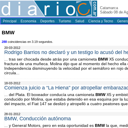
Catamarca
Sábado 08 de Ag
Principal
Economia
Deportes
Turismo
Salud
Ciencia y Tecno
Genera
BMW
288
coincidencias en 3.19 segundos.
20-03-2012
Rodrigo Barrios no declaró y un testigo lo acusó del 
... tras ser chocada desde atrás por una camioneta
BMW
X5 conducid
fractura de una muñeca. Molina dijo que al momento del hecho ella 
Independencia disminuyendo la velocidad por el semáforo en rojo d
circula...
18-03-2012
Comienza juicio a “La Hiena" por atropellar embaraza
... del Plata. El boxeador conducía una camioneta
BMW
X5 y embisti
conducido por Molina, que estaba detenido en esa esquina por la lu
del impacto, el Fiat 147 se deslizó y atropelló a cuatro peatones qu
28-01-2012
BMW, Conducción autónoma
... y General Motors, pero en esta oportunidad es
BMW
la que, medi