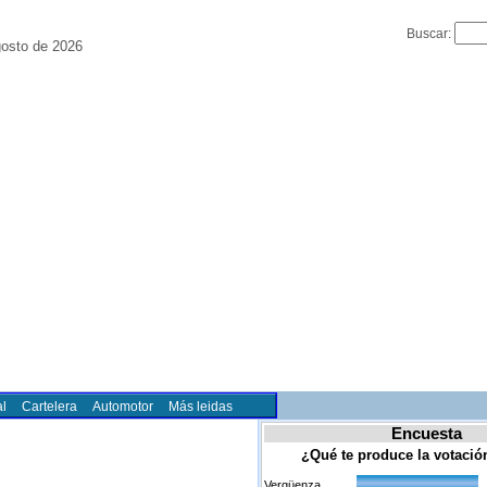
Buscar:
osto de 2026
l
Cartelera
Automotor
Más leidas
Encuesta
¿Qué te produce la votaci
Vergüenza