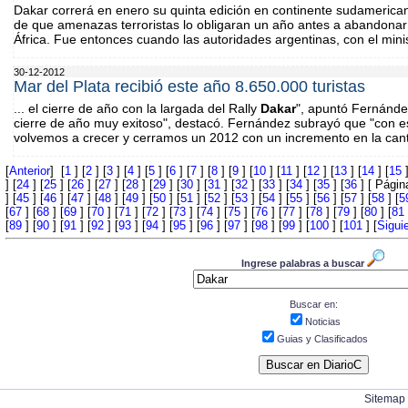
Dakar correrá en enero su quinta edición en continente sudamerica
de que amenazas terroristas lo obligaran un año antes a abandonar 
África. Fue entonces cuando las autoridades argentinas, con el mini
30-12-2012
Mar del Plata recibió este año 8.650.000 turistas
... el cierre de año con la largada del Rally
Dakar
", apuntó Fernánd
cierre de año muy exitoso", destacó. Fernández subrayó que "con es
volvemos a crecer y cerramos un 2012 con un incremento en la canti
[
Anterior
] [
1
] [
2
] [
3
] [
4
] [
5
] [
6
] [
7
] [
8
] [
9
] [
10
] [
11
] [
12
] [
13
] [
14
] [
15
]
] [
24
] [
25
] [
26
] [
27
] [
28
] [
29
] [
30
] [
31
] [
32
] [
33
] [
34
] [
35
] [
36
] [ Página
] [
45
] [
46
] [
47
] [
48
] [
49
] [
50
] [
51
] [
52
] [
53
] [
54
] [
55
] [
56
] [
57
] [
58
] [
5
[
67
] [
68
] [
69
] [
70
] [
71
] [
72
] [
73
] [
74
] [
75
] [
76
] [
77
] [
78
] [
79
] [
80
] [
81
[
89
] [
90
] [
91
] [
92
] [
93
] [
94
] [
95
] [
96
] [
97
] [
98
] [
99
] [
100
] [
101
] [
Sigui
Ingrese palabras a buscar
Buscar en:
Noticias
Guias y Clasificados
Sitemap