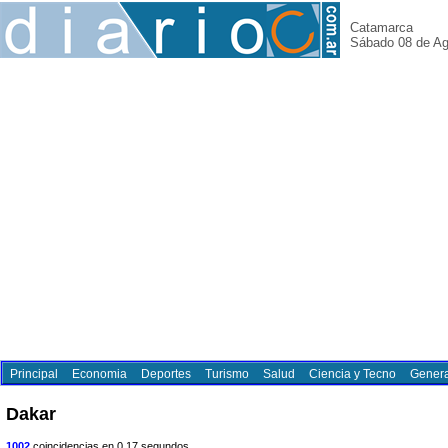
Catamarca
Sábado 08 de Ag
Principal
Economia
Deportes
Turismo
Salud
Ciencia y Tecno
Genera
Dakar
1002
coincidencias en 0.17 segundos.