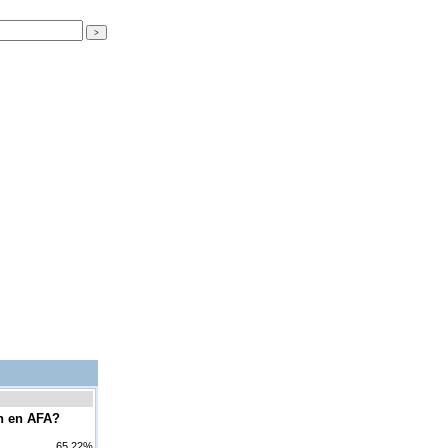
ón en AFA?
65.22%