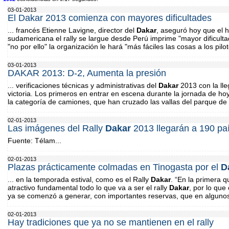
03-01-2013
El Dakar 2013 comienza con mayores dificultades
... francés Etienne Lavigne, director del
Dakar
, aseguró hoy que el h
sudamericana el rally se largue desde Perú imprime "mayor dificulta
"no por ello" la organización le hará "más fáciles las cosas a los piloto
03-01-2013
DAKAR 2013: D-2, Aumenta la presión
... verificaciones técnicas y administrativas del
Dakar
2013 con la lle
victoria. Los primeros en entrar en escena durante la jornada de ho
la categoría de camiones, que han cruzado las vallas del parque de 
02-01-2013
Las imágenes del Rally
Dakar
2013 llegarán a 190 pa
Fuente: Télam...
02-01-2013
Plazas prácticamente colmadas en Tinogasta por el
D
... en la temporada estival, como es el Rally
Dakar
. “En la primera 
atractivo fundamental todo lo que va a ser el rally
Dakar
, por lo qu
ya se comenzó a generar, con importantes reservas, que en algunos 
02-01-2013
Hay tradiciones que ya no se mantienen en el rally