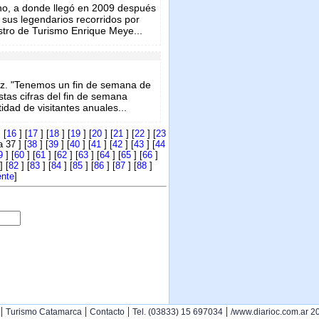
no, a donde llegó en 2009 después
sus legendarios recorridos por
stro de Turismo Enrique Meye...
ez. "Tenemos un fin de semana de
tas cifras del fin de semana
dad de visitantes anuales...
 [
16
] [
17
] [
18
] [
19
] [
20
] [
21
] [
22
] [
23
 37 ] [
38
] [
39
] [
40
] [
41
] [
42
] [
43
] [
44
9
] [
60
] [
61
] [
62
] [
63
] [
64
] [
65
] [
66
]
] [
82
] [
83
] [
84
] [
85
] [
86
] [
87
] [
88
]
ente
]
|
|
|
|
Turismo Catamarca
Contacto
Tel. (03833) 15 697034
/www.diarioc.com.ar 