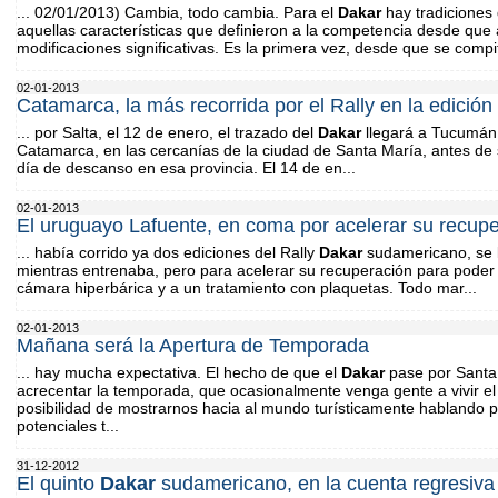
... 02/01/2013) Cambia, todo cambia. Para el
Dakar
hay tradiciones
aquellas características que definieron a la competencia desde que a
modificaciones significativas. Es la primera vez, desde que se compite
02-01-2013
Catamarca, la más recorrida por el Rally en la edición
... por Salta, el 12 de enero, el trazado del
Dakar
llegará a Tucumán,
Catamarca, en las cercanías de la ciudad de Santa María, antes de se
día de descanso en esa provincia. El 14 de en...
02-01-2013
El uruguayo Lafuente, en coma por acelerar su recup
... había corrido ya dos ediciones del Rally
Dakar
sudamericano, se 
mientras entrenaba, pero para acelerar su recuperación para poder
cámara hiperbárica y a un tratamiento con plaquetas. Todo mar...
02-01-2013
Mañana será la Apertura de Temporada
... hay mucha expectativa. El hecho de que el
Dakar
pase por Santa 
acrecentar la temporada, que ocasionalmente venga gente a vivir e
posibilidad de mostrarnos hacia al mundo turísticamente hablando 
potenciales t...
31-12-2012
El quinto
Dakar
sudamericano, en la cuenta regresiva