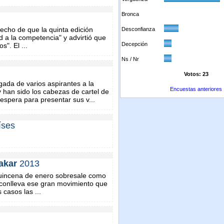
Bronca
echo de que la quinta edición
Desconfianza
d a la competencia" y advirtió que
Decepción
s". El ...
Ns / Nr
Votos: 23
gada de varios aspirantes a la
Encuestas anteriores
y han sido los cabezas de cartel de
espera para presentar sus v...
íses
akar
2013
quincena de enero sobresale como
e conlleva ese gran movimiento que
casos las ...