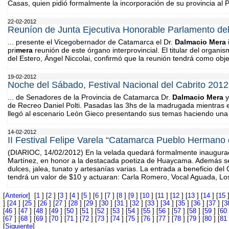
Casas, quien pidió formalmente la incorporación de su provincia al P
22-02-2012
Reuníon de Junta Ejecutiva Honorable Parlamento d
... presente el Vicegobernador de Catamarca el Dr.
Dalmacio
Mera
pri
mera
reunión de este órgano interprovincial. El titular del organ
del Estero, Ángel Niccolai, confirmó que la reunión tendrá como objet
19-02-2012
Noche del Sábado, Festival Nacional del Cabrito 201
... de Senadores de la Provincia de Catamarca Dr.
Dalmacio
Mera
y
de Recreo Daniel Polti. Pasadas las 3hs de la madrugada mientras est
llegó al escenario León Gieco presentando sus temas haciendo una r
14-02-2012
II Festival Felipe Varela “Catamarca Pueblo Hermano
(DIARIOC, 14/02/2012) En la velada quedará formalmente inaugura
Martínez, en honor a la destacada poetiza de Huaycama. Además se
dulces, jalea, tunato y artesanías varias. La entrada a beneficio del 
tendrá un valor de $10 y actuaran: Carla Romero, Vocal Aguada, Lo
[
Anterior
] [
1
] [
2
] [
3
] [
4
] [
5
] [
6
] [
7
] [
8
] [
9
] [
10
] [
11
] [
12
] [
13
] [
14
] [
15
]
] [
24
] [
25
] [
26
] [
27
] [
28
] [
29
] [
30
] [
31
] [
32
] [
33
] [
34
] [
35
] [
36
] [
37
] [
3
[
46
] [
47
] [
48
] [
49
] [
50
] [
51
] [
52
] [
53
] [
54
] [
55
] [
56
] [
57
] [
58
] [
59
] [
60
[
67
] [
68
] [
69
] [
70
] [
71
] [
72
] [
73
] [
74
] [
75
] [
76
] [
77
] [
78
] [
79
] [
80
] [
81
[
Siguiente
]