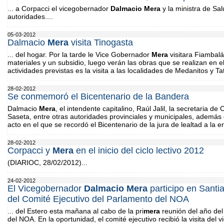
... a Corpacci el vicegobernador
Dalmacio
Mera
y la ministra de Sal
autoridades....
05-03-2012
Dalmacio
Mera
visita Tinogasta
... del hogar. Por la tarde le Vice Gobernador
Mera
visitara Fiambal
materiales y un subsidio, luego verán las obras que se realizan en e
actividades previstas es la visita a las localidades de Medanitos y Ta
28-02-2012
Se conmemoró el Bicentenario de la Bandera
Dalmacio
Mera
, el intendente capitalino, Raúl Jalil, la secretaria de 
Saseta, entre otras autoridades provinciales y municipales, además d
acto en el que se recordó el Bicentenario de la jura de lealtad a la en
28-02-2012
Corpacci y
Mera
en el inicio del ciclo lectivo 2012
(DIARIOC, 28/02/2012)...
24-02-2012
El Vicegobernador
Dalmacio
Mera
participo en Santia
del Comité Ejecutivo del Parlamento del NOA
... del Estero esta mañana al cabo de la pri
mera
reunión del año del
del NOA. En la oportunidad, el comité ejecutivo recibió la visita del