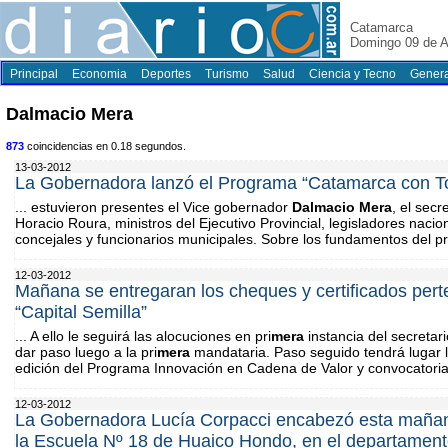
Catamarca
Domingo 09 de A
Principal
Economia
Deportes
Turismo
Salud
Ciencia y Tecno
Genera
Dalmacio Mera
873
coincidencias en 0.18 segundos.
13-03-2012
La Gobernadora lanzó el Programa “Catamarca con T
... estuvieron presentes el Vice gobernador
Dalmacio
Mera
, el sec
Horacio Roura, ministros del Ejecutivo Provincial, legisladores nacio
concejales y funcionarios municipales. Sobre los fundamentos del pr
12-03-2012
Mañana se entregaran los cheques y certificados pert
“Capital Semilla”
... A ello le seguirá las alocuciones en pri
mera
instancia del secretar
dar paso luego a la pri
mera
mandataria. Paso seguido tendrá lugar l
edición del Programa Innovación en Cadena de Valor y convocatoria
12-03-2012
La Gobernadora Lucía Corpacci encabezó esta mañana
la Escuela Nº 18 de Huaico Hondo, en el departamento