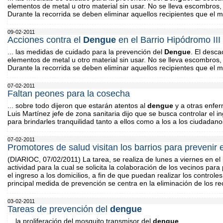
elementos de metal u otro material sin usar. No se lleva escombros, 
Durante la recorrida se deben eliminar aquellos recipientes que el mo
09-02-2011
Acciones contra el
Dengue
en el Barrio Hipódromo III
... las medidas de cuidado para la prevención del
Dengue
. El desca
elementos de metal u otro material sin usar. No se lleva escombros, 
Durante la recorrida se deben eliminar aquellos recipientes que el mo
07-02-2011
Faltan peones para la cosecha
... sobre todo dijeron que estarán atentos al
dengue
y a otras enfer
Luis Martínez jefe de zona sanitaria dijo que se busca controlar el i
para brindarles tranquilidad tanto a ellos como a los a los ciudadano
07-02-2011
Promotores de salud visitan los barrios para prevenir 
(DIARIOC, 07/02/2011) La tarea, se realiza de lunes a viernes en el
actividad para la cual se solicita la colaboración de los vecinos para
el ingreso a los domicilios, a fin de que puedan realizar los control
principal medida de prevención se centra en la eliminación de los re
03-02-2011
Tareas de prevención del
dengue
... la proliferación del mosquito transmisor del
dengue
....