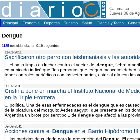
Catamarca
Jueves 06 de Ag
Principal
Economia
Deportes
Turismo
Salud
Ciencia y Tecno
Genera
Dengue
1125
coincidencias en 0.19 segundos.
11-02-2011
Sacrificaron otro perro con leishmaniasis y las autorid
... el patio limpio es luchar contra el vector del
dengue
, fiebre amari
comunicado indicó que "las personas que tengan mascotas deben s
tener controles periódicos con los veterinarios, estar al día con las 
09-02-2011
Cristina pone en marcha el Instituto Nacional de Medi
en la Triple Frontera
... política. Una de esas enfermedades es el
dengue
que es causada 
de la picadura del mosquito Aedes aegypti, que presenta en los domi
Argentina un brote por serotipo 1 de
dengue
que afectó a las provi
09-02-2011
Acciones contra el
Dengue
en el Barrio Hipódromo III
... las medidas de cuidado para la prevención del
Dengue
. El desca