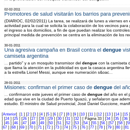
02-02-2011
Promotores de salud visitarán los barrios para preveni
(DIARIOC, 02/02/2011) La tarea, se realizará de lunes a viernes en 
actividad para la cual se solicita la colaboración de los vecinos para
el ingreso a los domicilios, a fin de que puedan realizar los control
principal medida de prevención se centra en la eliminación de los r
30-01-2011
Una agresiva campaña en Brasil contra el
dengue
vis
camiseta argentina
... partido" y a un mosquito transmisor del
dengue
con la camiseta d
que llama la atención en la publicidad es que la casaca argentina ll
a la estrella Lionel Messi, aunque ese numeración s&oac...
28-01-2011
Misiones: confirman el primer caso de
dengue
del año
... confirmaron este jueves el primer caso de
dengue
del año en el 
edad que vive en la ciudad de Puerto Iguazú, y señalaron que ade
estudio. El ministro de Salud provincial, José Daniel Guccione, man
[
Anterior
] [
1
] [
2
] [
3
] [
4
] [
5
] [
6
] [
7
] [
8
] [
9
] [
10
] [
11
] [
12
] [
13
] [
14
] [
15
]
] [
24
] [
25
] [
26
] [
27
] [
28
] [
29
] [
30
] [
31
] [
32
] [ Página 33 ] [
34
] [
35
] [
36
]
] [
45
] [
46
] [
47
] [
48
] [
49
] [
50
] [
51
] [
52
] [
53
] [
54
] [
55
] [
56
] [
57
] [
58
] [
5
[
67
] [
68
] [
69
] [
70
] [
71
] [
72
] [
73
] [
74
] [
75
] [
76
] [
77
] [
78
] [
79
] [
80
] [
81