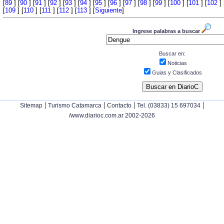
[
89
] [
90
] [
91
] [
92
] [
93
] [
94
] [
95
] [
96
] [
97
] [
98
] [
99
] [
100
] [
101
] [
102
] 
[
109
] [
110
] [
111
] [
112
] [
113
] [
Siguiente
]
Ingrese palabras a buscar
Buscar en:
Noticias
Guias y Clasificados
|
|
|
|
Sitemap
Turismo Catamarca
Contacto
Tel. (03833) 15 697034
/www.diarioc.com.ar 2002-2026