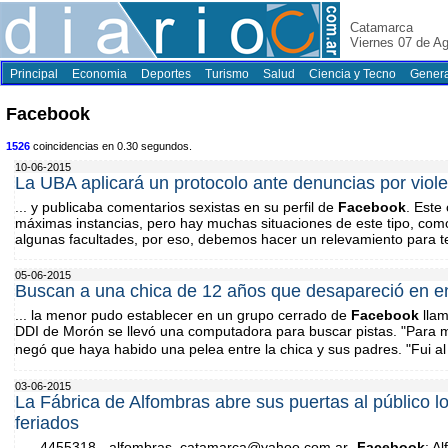
Catamarca
Viernes 07 de A
Principal
Economia
Deportes
Turismo
Salud
Ciencia y Tecno
Genera
Facebook
1526
coincidencias en 0.30 segundos.
10-06-2015
La UBA aplicará un protocolo ante denuncias por viol
... y publicaba comentarios sexistas en su perfil de
Facebook
. Este 
máximas instancias, pero hay muchas situaciones de este tipo, como
algunas facultades, por eso, debemos hacer un relevamiento para t
05-06-2015
Buscan a una chica de 12 años que desapareció en 
... la menor pudo establecer en un grupo cerrado de
Facebook
llam
DDI de Morón se llevó una computadora para buscar pistas. "Para mí
negó que haya habido una pelea entre la chica y sus padres. "Fui a
03-06-2015
La Fábrica de Alfombras abre sus puertas al público l
feriados
... - 4455318 -
alfombras_catamarca@yahoo.com.ar
-
Facebook
: A