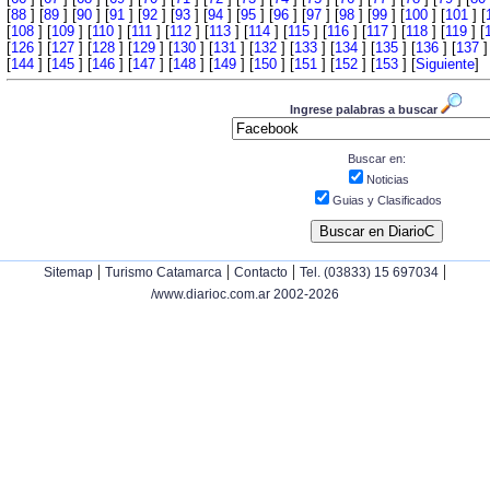
[
88
] [
89
] [
90
] [
91
] [
92
] [
93
] [
94
] [
95
] [
96
] [
97
] [
98
] [
99
] [
100
] [
101
] [
[
108
] [
109
] [
110
] [
111
] [
112
] [
113
] [
114
] [
115
] [
116
] [
117
] [
118
] [
119
] [
[
126
] [
127
] [
128
] [
129
] [
130
] [
131
] [
132
] [
133
] [
134
] [
135
] [
136
] [
137
]
[
144
] [
145
] [
146
] [
147
] [
148
] [
149
] [
150
] [
151
] [
152
] [
153
] [
Siguiente
]
Ingrese palabras a buscar
Buscar en:
Noticias
Guias y Clasificados
|
|
|
|
Sitemap
Turismo Catamarca
Contacto
Tel. (03833) 15 697034
/www.diarioc.com.ar 2002-2026