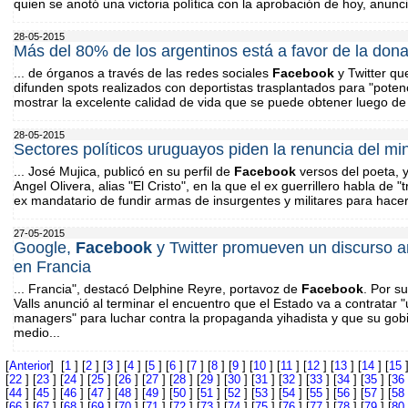
quien se anotó una victoria política con la aprobación de hoy, anunc
28-05-2015
Más del 80% de los argentinos está a favor de la don
... de órganos a través de las redes sociales
Facebook
y Twitter qu
difunden spots realizados con deportistas trasplantados para "poten
mostrar la excelente calidad de vida que se puede obtener luego de 
28-05-2015
Sectores políticos uruguayos piden la renuncia del mi
... José Mujica, publicó en su perfil de
Facebook
versos del poeta, 
Angel Olivera, alias "El Cristo", en la que el ex guerrillero habla de "
ex mandatario de fundir armas de insurgentes y militares para hacer
27-05-2015
Google,
Facebook
y Twitter promueven un discurso an
en Francia
... Francia", destacó Delphine Reyre, portavoz de
Facebook
. Por s
Valls anunció al terminar el encuentro que el Estado va a contratar
managers" para luchar contra la propaganda yihadista y que su gobi
medio...
[
Anterior
] [
1
] [
2
] [
3
] [
4
] [
5
] [
6
] [
7
] [
8
] [
9
] [
10
] [
11
] [
12
] [
13
] [
14
] [
15
]
[
22
] [
23
] [
24
] [
25
] [
26
] [
27
] [
28
] [
29
] [
30
] [
31
] [
32
] [
33
] [
34
] [
35
] [
36
[
44
] [
45
] [
46
] [
47
] [
48
] [
49
] [
50
] [
51
] [
52
] [
53
] [
54
] [
55
] [
56
] [
57
] [
58
[
66
] [
67
] [
68
] [
69
] [
70
] [
71
] [
72
] [
73
] [
74
] [
75
] [
76
] [
77
] [
78
] [
79
] [
80