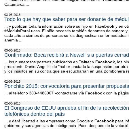
Catamarca....
03-06-2015
Todo lo que hay que saber para ser donante de médu
... y publican toda la información sobre su hijo en
Facebook
y en ot
#MedulaParaLucas. El niño necesita también donantes de sangre y 
cada año a cientos de personas se les diagnostican enfermedades
anemia ...
03-06-2015
Confirmado: Boca recibirá a Newell´s a puertas cerra
... los numerosos posteos publicados en Twitter y
Facebook
, los h
presidente Daniel Angelici de "haber pactado la suspensión por otra 
y los insultos en su contra que se escucharían en una Bombonera repl
02-06-2015
Ponchito 2015: convocatoria para presentar propuestas
... al teléfono 383-4486067 -contactarse vía
Facebook
con la págin
02-06-2015
El Congreso de EEUU aprueba el fin de la recolecció
telefónicos dentro del país
... y dará libertad a las empresas como Google o
Facebook
para in
gobierno y sus agencias de inteligencia. Poco después de la votaci