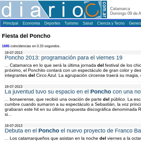
Catamarca
Domingo 09 de A
Principal
Economia
Deportes
Turismo
Salud
Ciencia y Tecno
Genera
Fiesta del Poncho
1685
coincidencias en 0.33 segundos.
18-07-2013
Poncho 2013: programación para el viernes 19
... Catamarca en lo que será la última jornada
del
festival de los ch
próximo, el Ponchito contará con un espectáculo de gran color y de
integrantes
del
Circo Azul. La agrupación circense traerá su magia, 
18-07-2013
La juventud tuvo su espacio en el
Poncho
con una not
... bonaerense, que recibió una ovación de parte
del
público. La esc
cumbre cuando sumaron a su espectáculo a Sebastián, la voz princi
grabaran este hit en su última propuesta discográfica denominada Ro
si...
18-07-2013
Debuta en el
Poncho
el nuevo proyecto de Franco Ba
... Los catamarqueños que asistan en la noche
del
viernes a la octa