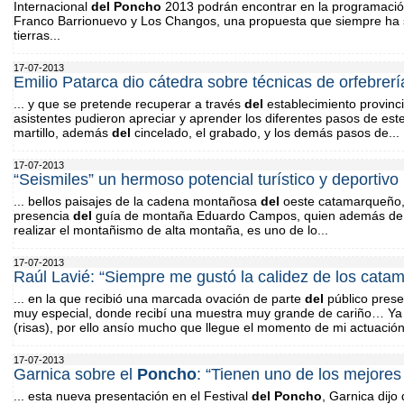
Internacional
del
Poncho
2013 podrán encontrar en la programación 
Franco Barrionuevo y Los Changos, una propuesta que siempre ha 
tierras...
17-07-2013
Emilio Patarca dio cátedra sobre técnicas de orfebrerí
... y que se pretende recuperar a través
del
establecimiento provinci
asistentes pudieron apreciar y aprender los diferentes pasos de este
martillo, además
del
cincelado, el grabado, y los demás pasos de...
17-07-2013
“Seismiles” un hermoso potencial turístico y deportivo
... bellos paisajes de la cadena montañosa
del
oeste catamarqueño, 
presencia
del
guía de montaña Eduardo Campos, quien además de 
realizar el montañismo de alta montaña, es uno de lo...
17-07-2013
Raúl Lavié: “Siempre me gustó la calidez de los cata
... en la que recibió una marcada ovación de parte
del
público prese
muy especial, donde recibí una muestra muy grande de cariño… Y
(risas), por ello ansío mucho que llegue el momento de mi actuació
17-07-2013
Garnica sobre el
Poncho
: “Tienen uno de los mejores
... esta nueva presentación en el Festival
del
Poncho
, Garnica dijo