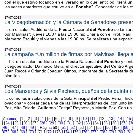
con el que estuvo tocando en el verano en lo que, anticipó, “será una
las veces anteriores que estuve en el
Poncho
”. Conocedor de los es
17-07-2013
La Vicegobernación y la Cámara de Senadores prese
... en el salón Auditorio de la
Fiesta
Nacional
del
Poncho
se lanzara
por Malvinas”; jueves 18/07 a las 19.00 hs: Charla con el Prof. Ra
Mamerto Esquiú y el vienes a las 19:00 hs. Se realizará una expos
17-07-2013
La campaña “Un millón de firmas por Malvinas” llega a
... hs. en el salón auditorio de la
Fiesta
Nacional
del
Poncho
y cont
vicegobernador Dalmacio Mera, el director ejecutivo
del
Centro Arge
Juan Recce y Orlando Joaquín Olmos, integrante de la Secretaria de
planillas...
17-07-2013
Los Manseros y Silvia Pacheco, dueños de la quinta
... colmó las instalaciones de la Sala Principal
del
Predio Ferial. In
ovacionar y corear cada una de las interpretaciones
del
conjunto int
Paz, Alito Toledo, Guillermo “Fatiga” Reynoso, y Martín Paz. Con un 
[
Anterior
] [
1
] [
2
] [
3
] [
4
] [
5
] [
6
] [
7
] [
8
] [
9
] [
10
] [
11
] [
12
] [
13
] [
14
] [
15
]
] [
24
] [
25
] [
26
] [
27
] [
28
] [
29
] [
30
] [
31
] [
32
] [
33
] [
34
] [
35
] [
36
] [
37
] [
3
[
46
] [
47
] [
48
] [
49
] [ Página 50 ] [
51
] [
52
] [
53
] [
54
] [
55
] [
56
] [
57
] [
58
] [
[
67
] [
68
] [
69
] [
70
] [
71
] [
72
] [
73
] [
74
] [
75
] [
76
] [
77
] [
78
] [
79
] [
80
] [
81