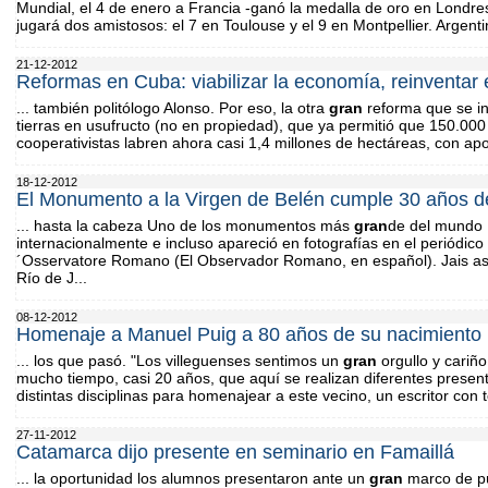
Mundial, el 4 de enero a Francia -ganó la medalla de oro en Londre
jugará dos amistosos: el 7 en Toulouse y el 9 en Montpellier. Argenti
21-12-2012
Reformas en Cuba: viabilizar la economía, reinventar 
... también politólogo Alonso. Por eso, la otra
gran
reforma que se ini
tierras en usufructo (no en propiedad), que ya permitió que 150.000
cooperativistas labren ahora casi 1,4 millones de hectáreas, con apoyo
18-12-2012
El Monumento a la Virgen de Belén cumple 30 años d
... hasta la cabeza Uno de los monumentos más
gran
de del mundo
internacionalmente e incluso apareció en fotografías en el periódico
´Osservatore Romano (El Observador Romano, en español). Jais as
Río de J...
08-12-2012
Homenaje a Manuel Puig a 80 años de su nacimiento
... los que pasó. "Los villeguenses sentimos un
gran
orgullo y cariñ
mucho tiempo, casi 20 años, que aquí se realizan diferentes presen
distintas disciplinas para homenajear a este vecino, un escritor con to
27-11-2012
Catamarca dijo presente en seminario en Famaillá
... la oportunidad los alumnos presentaron ante un
gran
marco de pú