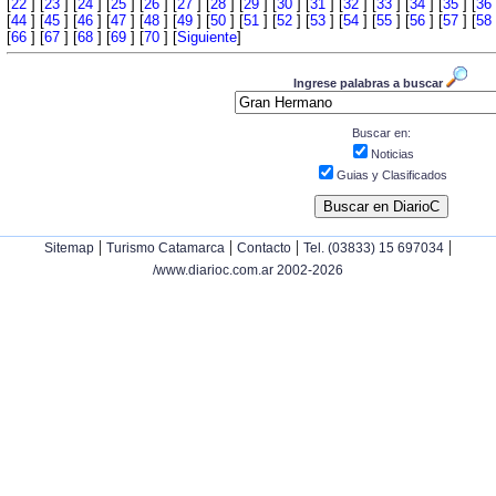
[
22
] [
23
] [
24
] [
25
] [
26
] [
27
] [
28
] [
29
] [
30
] [
31
] [
32
] [
33
] [
34
] [
35
] [
36
[
44
] [
45
] [
46
] [
47
] [
48
] [
49
] [
50
] [
51
] [
52
] [
53
] [
54
] [
55
] [
56
] [
57
] [
58
[
66
] [
67
] [
68
] [
69
] [
70
] [
Siguiente
]
Ingrese palabras a buscar
Buscar en:
Noticias
Guias y Clasificados
|
|
|
|
Sitemap
Turismo Catamarca
Contacto
Tel. (03833) 15 697034
/www.diarioc.com.ar 2002-2026