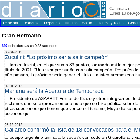
Catamarca
Lunes 10 de Ago
Principal
Economia
Deportes
Turismo
Salud
Ciencia y Tecno
Genera
Gran Hermano
697
coincidencias en 0.28 segundos.
08-01-2013
Zuculini: "Lo próximo sería salir campeón"
... torneo Inicial, en el que sumó 33 puntos, lo
gran
do así la mejor p
título de 2001. "Uno siempre sueña con salir campeón. Después de
año pasado, lo próximo sería ganar el título. Lo intentaremos con hum
02-01-2013
Mañana será la Apertura de Temporada
... Presidente de ASAPRET Fernando Erazo y otros inte
gran
tes de 
reclamos que se expresan en una nota que se hizo pública sobre la
otras cuestiones que tienen que ver con el turismo, Moya dio su pun
acciones qu...
28-12-2012
Gallardo confirmó la lista de 18 convocados para el M
... equipo argentino animará la sede A, con sede en
Gran
ollers, y v