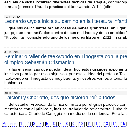
escuela de dicha localidad diferentes técnicas de ataque, contrago
formas (pumse). Para la práctica del taekwondo W.T.F. (olím...
13-11-2012
Leonardo Oyola inicia su camino en la literatura infanti
... que mis delincuentes tenían cosas de nenes
gran
dotes, en lugar
juego, que eran aniñados dentro de sus maldades y de su crueldad"
"Kryptonita", considerado uno de los mejores libros en 2011. Tras 
...
31-10-2012
Seminario taller de taekwondo en Tinogasta con la pre
olímpico Sebastián Crismanich
... y las enseñanzas que puedan dejar hoy estos
gran
des exponente
les sirva para lograr esos objetivos, por eso la idea del profesor Tej
taekwondo en Tinogasta es muy buena, y nosotros vamos a tomarla
hablamos ...
30-10-2012
Falcioni y Charlotte, dos que hicieron reír a todos
... del estudio. Provocando la risa en masa por el
gran
parecido con 
mezclarse con el público e, incluso, trabajar de reflectorista. Hubo
caracterice a Charlotte Caniggia, en medio de la sentencia. Pero la b
[
Anterior
] [
1
] [
2
] [
3
] [
4
] [
5
] [
6
] [
7
] [
8
] [
9
] [
10
] [
11
] [
12
] [
13
] [
14
] [
15
]