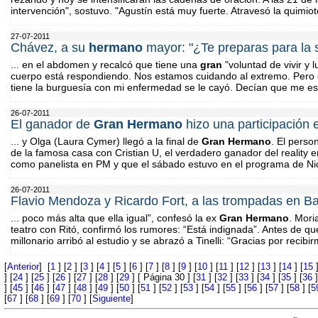
intervención", sostuvo. "Agustín está muy fuerte. Atravesó la quimio
27-07-2011
Chávez, a su
hermano
mayor: "¿Te preparas para la 
... en el abdomen y recalcó que tiene una
gran
"voluntad de vivir y 
cuerpo está respondiendo. Nos estamos cuidando al extremo. Pero
tiene la burguesía con mi enfermedad se le cayó. Decían que me es
26-07-2011
El ganador de
Gran
Hermano
hizo una participación 
... y Olga (Laura Cymer) llegó a la final de
Gran
Hermano
. El perso
de la famosa casa con Cristian U, el verdadero ganador del reality en
como panelista en PM y que el sábado estuvo en el programa de Nic
26-07-2011
Flavio Mendoza y Ricardo Fort, a las trompadas en B
... poco más alta que ella igual”, confesó la ex
Gran
Hermano
. Mori
teatro con Ritó, confirmó los rumores: “Está indignada”. Antes de que
millonario arribó al estudio y se abrazó a Tinelli: “Gracias por recibir
[
Anterior
] [
1
] [
2
] [
3
] [
4
] [
5
] [
6
] [
7
] [
8
] [
9
] [
10
] [
11
] [
12
] [
13
] [
14
] [
15
]
] [
24
] [
25
] [
26
] [
27
] [
28
] [
29
] [ Página 30 ] [
31
] [
32
] [
33
] [
34
] [
35
] [
36
]
] [
45
] [
46
] [
47
] [
48
] [
49
] [
50
] [
51
] [
52
] [
53
] [
54
] [
55
] [
56
] [
57
] [
58
] [
5
[
67
] [
68
] [
69
] [
70
] [
Siguiente
]