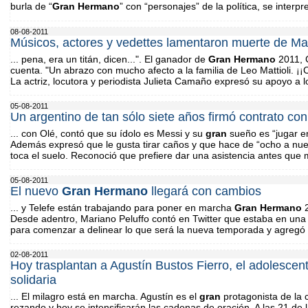
burla de “
Gran
Hermano
” con “personajes” de la política, se interp
08-08-2011
Músicos, actores y vedettes lamentaron muerte de Matt
... pena, era un titán, dicen...". El ganador de
Gran
Hermano
2011, C
cuenta. "Un abrazo con mucho afecto a la familia de Leo Mattioli. ¡¡C
La actriz, locutora y periodista Julieta Camaño expresó su apoyo a lo
05-08-2011
Un argentino de tan sólo siete años firmó contrato co
... con Olé, contó que su ídolo es Messi y su
gran
sueño es “jugar en
Además expresó que le gusta tirar caños y que hace de “ocho a nuev
toca el suelo. Reconoció que prefiere dar una asistencia antes que 
05-08-2011
El nuevo
Gran
Hermano
llegará con cambios
... y Telefe están trabajando para poner en marcha
Gran
Hermano
2
Desde adentro, Mariano Peluffo contó en Twitter que estaba en una
para comenzar a delinear lo que será la nueva temporada y agregó 
02-08-2011
Hoy trasplantan a Agustín Bustos Fierro, el adolescen
solidaria
... El milagro está en marcha. Agustín es el
gran
protagonista de la
rezando y hoy se intensificarán las cadenas de oración. A las 21 de l