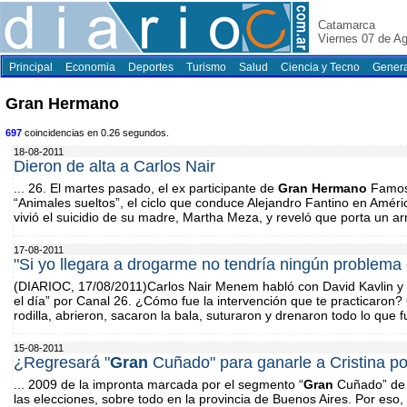
Catamarca
Viernes 07 de A
Principal
Economia
Deportes
Turismo
Salud
Ciencia y Tecno
Genera
Gran Hermano
697
coincidencias en 0.26 segundos.
18-08-2011
Dieron de alta a Carlos Nair
... 26. El martes pasado, el ex participante de
Gran
Hermano
Famoso
“Animales sueltos”, el ciclo que conduce Alejandro Fantino en Améric
vivió el suicidio de su madre, Martha Meza, y reveló que porta un 
17-08-2011
"Si yo llegara a drogarme no tendría ningún problema 
(DIARIOC, 17/08/2011)Carlos Nair Menem habló con David Kavlin y 
el día” por Canal 26. ¿Cómo fue la intervención que te practicaron?
rodilla, abrieron, sacaron la bala, suturaron y drenaron todo lo que fue
15-08-2011
¿Regresará "
Gran
Cuñado" para ganarle a Cristina por
... 2009 de la impronta marcada por el segmento “
Gran
Cuñado” de 
las elecciones, sobre todo en la provincia de Buenos Aires. Por eso, 