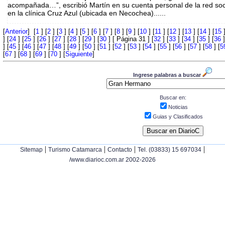
acompañada…”, escribió Martín en su cuenta personal de la red soci
en la clínica Cruz Azul (ubicada en Necochea)......
[
Anterior
] [
1
] [
2
] [
3
] [
4
] [
5
] [
6
] [
7
] [
8
] [
9
] [
10
] [
11
] [
12
] [
13
] [
14
] [
15
]
] [
24
] [
25
] [
26
] [
27
] [
28
] [
29
] [
30
] [ Página 31 ] [
32
] [
33
] [
34
] [
35
] [
36
]
] [
45
] [
46
] [
47
] [
48
] [
49
] [
50
] [
51
] [
52
] [
53
] [
54
] [
55
] [
56
] [
57
] [
58
] [
5
[
67
] [
68
] [
69
] [
70
] [
Siguiente
]
Ingrese palabras a buscar
Buscar en:
Noticias
Guias y Clasificados
|
|
|
|
Sitemap
Turismo Catamarca
Contacto
Tel. (03833) 15 697034
/www.diarioc.com.ar 2002-2026