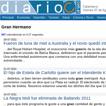
Catamarca
Viernes 07 de A
Principal
Economia
Deportes
Turismo
Salud
Ciencia y Tecno
Genera
Gran Hermano
697
coincidencias en 0.27 segundos.
26-07-2011
Fueron de luna de miel a Australia y el novio quedó in
... del Royal Hobart Hospital, el nosocomio más
gran
de de la isla 
internado el oriundo de Bahía Blanca, definieron que el paciente pa
Una enfermedad autoinmune que comienza con una debilidad musc
extremidade...
21-07-2011
El hijo de Estela de Carlotto quiere ser el intendente 
... distintos, si bien tienen similitudes como toda
gran
metrópoli. Acá
peronismo cuando se dice que La Plata es radical. El electorado de L
corte de boleta. Nosotros estamos usando los afiches del día que Cri
16-07-2011
La Negra Moli fue eliminada de Bailando 2011
... para que éste programa le guste a una
gran
cantidad de gente y 