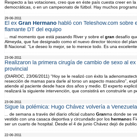
Respecto a las votaciones, creo que en éste país cuesta creer en la ju
democráticas, o en un campeonato de fútbol. Hay muchos programa
29-06-2011
El ex
Gran
Hermano
habló con Teleshow.com sobre e
flamante DT del equipo
... mal momento que está pasando River y sobre el
gran
desafío que
Almeyda, que fue designado como el nuevo director técnico del plan
B Nacional. “Le deseo lo mejor, se lo merece todo. Es una excelent
23-06-2011
Realizaron la primera cirugía de cambio de sexo al e
provincial
(DIARIOC, 23/06/2011) “Hoy se le realizó con éxito la adenomastecto
resección de mamas para darle al torso un aspecto masculino”, expli
atiende al paciente desde hace dos años y medio. El experto explic
realizará la siguiente intervención, que consistirá en construirle un p
23-06-2011
Sigue la polémica: Hugo Chávez volvería a Venezuela
... de semana a través del diario oficial cubano
Gran
ma donde se ve
vestido con una casaca deportiva y circundado por los
hermano
s F
ser un cuarto de hospital. Desde el 4 de junio Chávez dejó de public
22-06-2011