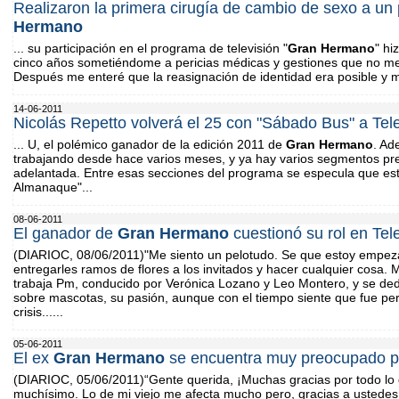
Realizaron la primera cirugía de cambio de sexo a un 
Hermano
... su participación en el programa de televisión "
Gran
Hermano
" hi
cinco años sometiéndome a pericias médicas y gestiones que no me 
Después me enteré que la reasignación de identidad era posible y m
14-06-2011
Nicolás Repetto volverá el 25 con "Sábado Bus" a Tel
... U, el polémico ganador de la edición 2011 de
Gran
Hermano
. Ad
trabajando desde hace varios meses, y ya hay varios segmentos pr
adelantada. Entre esas secciones del programa se especula que esta
Almanaque"...
08-06-2011
El ganador de
Gran
Hermano
cuestionó su rol en Tel
(DIARIOC, 08/06/2011)"Me siento un pelotudo. Se que estoy empe
entregarles ramos de flores a los invitados y hacer cualquier cosa. M
trabaja Pm, conducido por Verónica Lozano y Leo Montero, y se de
sobre mascotas, su pasión, aunque con el tiempo siente que fue pe
crisis......
05-06-2011
El ex
Gran
Hermano
se encuentra muy preocupado po
(DIARIOC, 05/06/2011)“Gente querida, ¡Muchas gracias por todo lo 
muchísimo. Lo de mi viejo me afecta mucho pero, gracias a ustedes, 