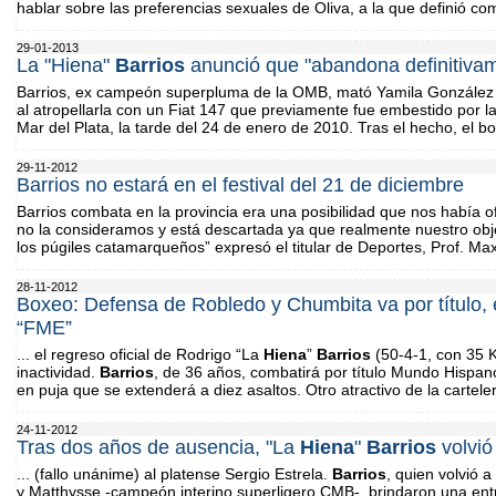
hablar sobre las preferencias sexuales de Oliva, a la que definió com
29-01-2013
La "Hiena"
Barrios
anunció que "abandona definitivam
Barrios, ex campeón superpluma de la OMB, mató Yamila González
al atropellarla con un Fiat 147 que previamente fue embestido por
Mar del Plata, la tarde del 24 de enero de 2010. Tras el hecho, el 
29-11-2012
Barrios no estará en el festival del 21 de diciembre
Barrios combata en la provincia era una posibilidad que nos había 
no la consideramos y está descartada ya que realmente nuestro obje
los púgiles catamarqueños” expresó el titular de Deportes, Prof. Ma
28-11-2012
Boxeo: Defensa de Robledo y Chumbita va por título, e
“FME”
... el regreso oficial de Rodrigo “La
Hiena
”
Barrios
(50-4-1, con 35 
inactividad.
Barrios
, de 36 años, combatirá por título Mundo Hispano
en puja que se extenderá a diez asaltos. Otro atractivo de la carteler
24-11-2012
Tras dos años de ausencia, "La
Hiena
"
Barrios
volvió
... (fallo unánime) al platense Sergio Estrela.
Barrios
, quien volvió 
y Matthysse -campeón interino superligero CMB-, brindaron una entr