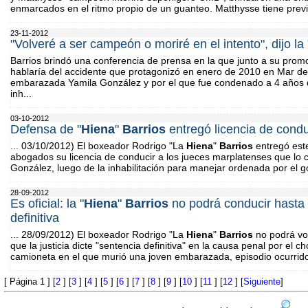
enmarcados en el ritmo propio de un guanteo. Matthysse tiene previs
23-11-2012
"Volveré a ser campeón o moriré en el intento", dijo la 
Barrios brindó una conferencia de prensa en la que junto a su prom
hablaría del accidente que protagonizó en enero de 2010 en Mar del P
embarazada Yamila González y por el que fue condenado a 4 años de
inh...
03-10-2012
Defensa de "
Hiena
"
Barrios
entregó licencia de condu
... 03/10/2012) El boxeador Rodrigo "La
Hiena
"
Barrios
entregó este
abogados su licencia de conducir a los jueces marplatenses que lo
González, luego de la inhabilitación para manejar ordenada por el 
28-09-2012
Es oficial: la "
Hiena
"
Barrios
no podrá conducir hasta 
definitiva
... 28/09/2012) El boxeador Rodrigo "La
Hiena
"
Barrios
no podrá vo
que la justicia dicte "sentencia definitiva" en la causa penal por el
camioneta en el que murió una joven embarazada, episodio ocurrido
[ Página 1 ] [
2
] [
3
] [
4
] [
5
] [
6
] [
7
] [
8
] [
9
] [
10
] [
11
] [
12
] [
Siguiente
]