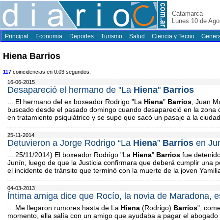
Catamarca
Lunes 10 de Ago
Principal
Economia
Deportes
Turismo
Salud
Ciencia y Tecno
Genera
Hiena Barrios
117
coincidencias en 0.03 segundos.
16-06-2015
Desapareció el hermano de "La
Hiena
"
Barrios
... El hermano del ex boxeador Rodrigo "La
Hiena
"
Barrios
, Juan M
buscado desde el pasado domingo cuando desapareció en la zona d
en tratamiento psiquiátrico y se supo que sacó un pasaje a la ciudad
25-11-2014
Detuvieron a Jorge Rodrigo “La
Hiena
”
Barrios
en Ju
... 25/11/2014) El boxeador Rodrigo "La
Hiena
"
Barrios
fue detenido
Junín, luego de que la Justicia confirmara que deberá cumplir una 
el incidente de tránsito que terminó con la muerte de la joven Yamili
04-03-2013
Íntima amiga dice que Rocío, la novia de Maradona, e
... Me llegaron rumores hasta de La
Hiena
(Rodrigo)
Barrios
", com
momento, ella salía con un amigo que ayudaba a pagar el abogado