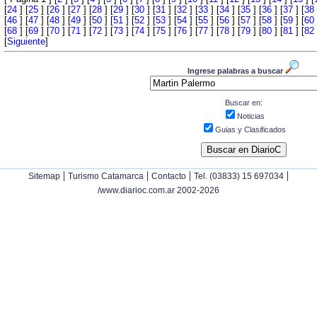
[
24
] [
25
] [
26
] [
27
] [
28
] [
29
] [
30
] [
31
] [
32
] [
33
] [
34
] [
35
] [
36
] [
37
] [
38
[
46
] [
47
] [
48
] [
49
] [
50
] [
51
] [
52
] [
53
] [
54
] [
55
] [
56
] [
57
] [
58
] [
59
] [
60
[
68
] [
69
] [
70
] [
71
] [
72
] [
73
] [
74
] [
75
] [
76
] [
77
] [
78
] [
79
] [
80
] [
81
] [
82
[
Siguiente
]
Ingrese palabras a buscar
Buscar en:
Noticias
Guias y Clasificados
|
|
|
|
Sitemap
Turismo Catamarca
Contacto
Tel. (03833) 15 697034
/www.diarioc.com.ar 2002-2026