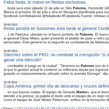
Falsa boda, lo nuevo en fiestas exclusivas
... boda será este sábado 11 de julio en Sitio
Palermo
, Humboldt 14
Blanca el próximo 25 de julio y otra en Neuquén planificada para oc
facebook.com/falsaboda @falsaboda #Falsaboda Fuente. infobae.c
29-06-2015
Rossi pondrá en funciones esta tarde al general Cund
... 1 de Patricios, ubicado en el barrio porteño de
Palermo
. El nuevo
al general César Milani, quien presentó el pedido de pase a retiro p
personales. Este general es el segundo ex combatiente de Malvinas en 
26-06-2015
Sánchez sobre el PRO: no combate la corrupción "si m
ganar una elección"
... combatido el juego en la ciudad". "Tenemos en
Palermo
uno de l
al que la gestión actual le condonó su millonaria deuda por ingreso
gratuita un estacionamiento ubicado sobre la avenida Dorrego", dijo
22-06-2015
Copa América: primer día de descanso y cruces defin
... en sus futuros rivales. El equipo de Gerardo
Martin
o, que el dom
atendió a la prensa, ya palpita el duelo ante el equipo de un viejo co
como el equipo de José Néstor Pekerman, artífice en la formación de
[ Página 1 ] [
2
] [
3
] [
4
] [
5
] [
6
] [
7
] [
8
] [
9
] [
10
] [
11
] [
12
] [
13
] [
14
] [
15
] [