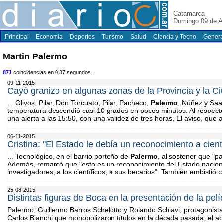
Catamarca
Domingo 09 de A
Principal
Economia
Deportes
Turismo
Salud
Ciencia y Tecno
Genera
Martin Palermo
871
coincidencias en 0.37 segundos.
09-11-2015
Cayó granizo en algunas zonas de la Provincia y la C
... Olivos, Pilar, Don Torcuato, Pilar, Pacheco,
Palermo
, Núñez y Saa
temperatura descendió casi 10 grados en pocos minutos. Al respecto
una alerta a las 15:50, con una validez de tres horas. El aviso, que a
06-11-2015
Cristina: "El Estado le debía un reconocimiento a cient
... Tecnológico, en el barrio porteño de
Palermo
, al sostener que "p
Además, remarcó que "esto es un reconocimiento del Estado naciona
investigadores, a los científicos, a sus becarios". También embistió c
25-08-2015
Distintas figuras de Boca en la presentación de la pelí
Palermo, Guillermo Barros Schelotto y Rolando Schiavi, protagonist
Carlos Bianchi que monopolizaron títulos en la década pasada; el a