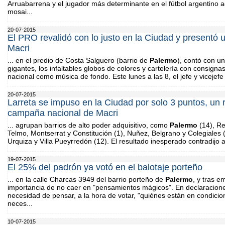
Arruabarrena y el jugador más determinante en el fútbol argentino ac
mosai...
20-07-2015
El PRO revalidó con lo justo en la Ciudad y presentó u
Macri
... en el predio de Costa Salguero (barrio de
Palermo
), contó con un
gigantes, los infaltables globos de colores y cartelería con consigna
nacional como música de fondo. Este lunes a las 8, el jefe y vicejefe 
20-07-2015
Larreta se impuso en la Ciudad por solo 3 puntos, un 
campaña nacional de Macri
... agrupan barrios de alto poder adquisitivo, como
Palermo
(14), Re
Telmo, Montserrat y Constitución (1), Nuñez, Belgrano y Colegiales 
Urquiza y Villa Pueyrredón (12). El resultado inesperado contradijo 
19-07-2015
El 25% del padrón ya votó en el balotaje porteño
... en la calle Charcas 3949 del barrio porteño de
Palermo
, y tras em
importancia de no caer en "pensamientos mágicos". En declaraciones 
necesidad de pensar, a la hora de votar, "quiénes están en condici
neces...
10-07-2015