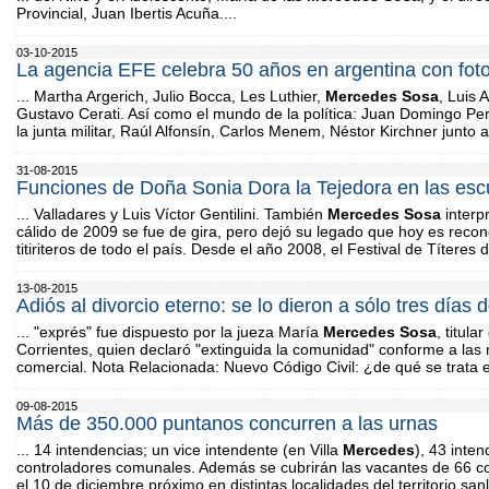
Provincial, Juan Ibertis Acuña....
03-10-2015
La agencia EFE celebra 50 años en argentina con fot
... Martha Argerich, Julio Bocca, Les Luthier,
Mercedes
Sosa
, Luis 
Gustavo Cerati. Así como el mundo de la política: Juan Domingo Pe
la junta militar, Raúl Alfonsín, Carlos Menem, Néstor Kirchner junto a
31-08-2015
Funciones de Doña Sonia Dora la Tejedora en las esc
... Valladares y Luis Víctor Gentilini. También
Mercedes
Sosa
interp
cálido de 2009 se fue de gira, pero dejó su legado que hoy es reco
titiriteros de todo el país. Desde el año 2008, el Festival de Títeres 
13-08-2015
Adiós al divorcio eterno: se lo dieron a sólo tres días 
... "exprés" fue dispuesto por la jueza María
Mercedes
Sosa
, titul
Corrientes, quien declaró "extinguida la comunidad" conforme a las 
comercial. Nota Relacionada: Nuevo Código Civil: ¿de qué se trata el
09-08-2015
Más de 350.000 puntanos concurren a las urnas
... 14 intendencias; un vice intendente (en Villa
Mercedes
), 43 inte
controladores comunales. Además se cubrirán las vacantes de 66 c
el 10 de diciembre próximo en distintas localidades del territorio sanl