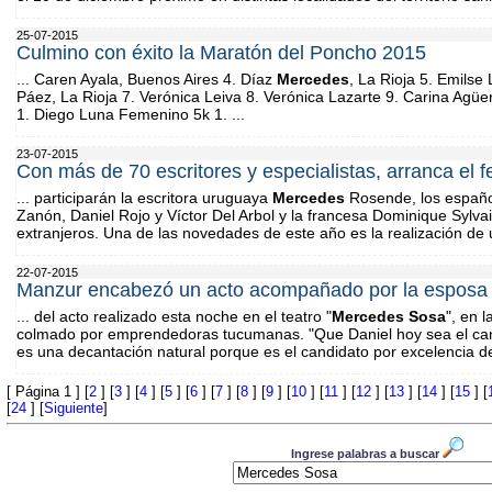
25-07-2015
Culmino con éxito la Maratón del Poncho 2015
... Caren Ayala, Buenos Aires 4. Díaz
Mercedes
, La Rioja 5. Emils
Páez, La Rioja 7. Verónica Leiva 8. Verónica Lazarte 9. Carina Agüe
1. Diego Luna Femenino 5k 1. ...
23-07-2015
Con más de 70 escritores y especialistas, arranca el f
... participarán la escritora uruguaya
Mercedes
Rosende, los españo
Zanón, Daniel Rojo y Víctor Del Arbol y la francesa Dominique Sylva
extranjeros. Una de las novedades de este año es la realización de 
22-07-2015
Manzur encabezó un acto acompañado por la esposa d
... del acto realizado esta noche en el teatro "
Mercedes
Sosa
", en l
colmado por emprendedoras tucumanas. "Que Daniel hoy sea el candi
es una decantación natural porque es el candidato por excelencia de e
[ Página 1 ] [
2
] [
3
] [
4
] [
5
] [
6
] [
7
] [
8
] [
9
] [
10
] [
11
] [
12
] [
13
] [
14
] [
15
] [
[
24
] [
Siguiente
]
Ingrese palabras a buscar