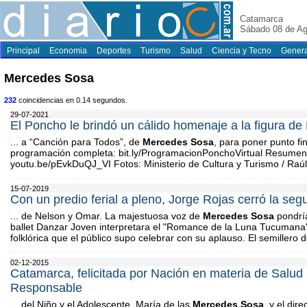
Catamarca
Sábado 08 de Ag
Principal
Economia
Deportes
Turismo
Salud
Ciencia y Tecno
Genera
Mercedes Sosa
232
coincidencias en 0.14 segundos.
29-07-2021
El Poncho le brindó un cálido homenaje a la figura d
... a “Canción para Todos”, de
Mercedes
Sosa
, para poner punto fi
programación completa: bit.ly/ProgramacionPonchoVirtual Resumen 
youtu.be/pEvkDuQJ_VI Fotos: Ministerio de Cultura y Turismo / Raú
15-07-2019
Con un predio ferial a pleno, Jorge Rojas cerró la se
... de Nelson y Omar. La majestuosa voz de
Mercedes
Sosa
pondría
ballet Danzar Joven interpretara el "Romance de la Luna Tucumana
folklórica que el público supo celebrar con su aplauso. El semillero de
02-12-2015
Catamarca, felicitada por Nación en materia de Salud
Responsable
... del Niño y el Adolescente, María de las
Mercedes
Sosa
, y el dir