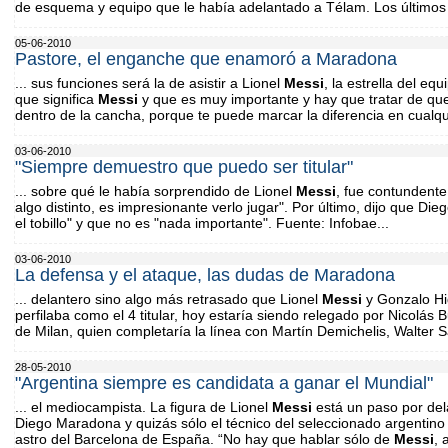
de esquema y equipo que le había adelantado a Télam. Los últimos 
05-06-2010
Pastore, el enganche que enamoró a Maradona
... sus funciones será la de asistir a Lionel
Messi
, la estrella del e
que significa
Messi
y que es muy importante y hay que tratar de que
dentro de la cancha, porque te puede marcar la diferencia en cualqu
03-06-2010
"Siempre demuestro que puedo ser titular"
... sobre qué le había sorprendido de Lionel
Messi
, fue contundent
algo distinto, es impresionante verlo jugar". Por último, dijo que Die
el tobillo" y que no es "nada importante". Fuente: Infobae...
03-06-2010
La defensa y el ataque, las dudas de Maradona
... delantero sino algo más retrasado que Lionel
Messi
y Gonzalo Hi
perfilaba como el 4 titular, hoy estaría siendo relegado por Nicolás 
de Milan, quien completaría la línea con Martín Demichelis, Walter S
28-05-2010
"Argentina siempre es candidata a ganar el Mundial"
... el mediocampista. La figura de Lionel
Messi
está un paso por del
Diego Maradona y quizás sólo el técnico del seleccionado argentino
astro del Barcelona de España. “No hay que hablar sólo de
Messi
, 