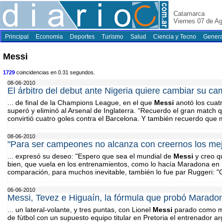
Catamarca
Viernes 07 de A
Principal
Economia
Deportes
Turismo
Salud
Ciencia y Tecno
Genera
Messi
1729
coincidencias en 0.31 segundos.
08-06-2010
El árbitro del debut ante Nigeria quiere cambiar su c
... de final de la Champions League, en el que
Messi
anotó los cuat
superó y eliminó al Arsenal de Inglaterra. “Recuerdo el gran match 
convirtió cuatro goles contra el Barcelona. Y también recuerdo que m
08-06-2010
"Para ser campeones no alcanza con creernos los me
... expresó su deseo: "Espero que sea el mundial de
Messi
y creo q
bien, que vuela en los entrenamientos, como lo hacía Maradona en la
comparación, para muchos inevitable, también lo fue par Ruggeri: "O
06-06-2010
Messi, Tevez e Higuaín, la fórmula que probó Maradon
... un lateral-volante, y tres puntas, con Lionel
Messi
parado como me
de fútbol con un supuesto equipo titular en Pretoria el entrenador a