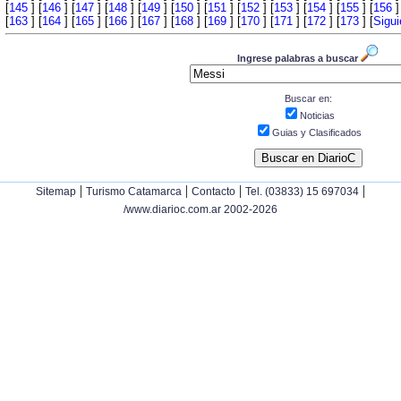
[
145
] [
146
] [
147
] [
148
] [
149
] [
150
] [
151
] [
152
] [
153
] [
154
] [
155
] [
156
]
[
163
] [
164
] [
165
] [
166
] [
167
] [
168
] [
169
] [
170
] [
171
] [
172
] [
173
] [
Sigui
Ingrese palabras a buscar
Buscar en:
Noticias
Guias y Clasificados
|
|
|
|
Sitemap
Turismo Catamarca
Contacto
Tel. (03833) 15 697034
/www.diarioc.com.ar 2002-2026