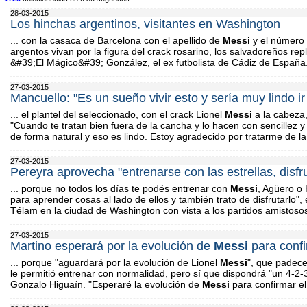
28-03-2015
Los hinchas argentinos, visitantes en Washington
... con la casaca de Barcelona con el apellido de
Messi
y el número 
argentos vivan por la figura del crack rosarino, los salvadoreños rep
&#39;El Mágico&#39; González, el ex futbolista de Cádiz de España
27-03-2015
Mancuello: "Es un sueño vivir esto y sería muy lindo i
... el plantel del seleccionado, con el crack Lionel
Messi
a la cabeza,
"Cuando te tratan bien fuera de la cancha y lo hacen con sencillez 
de forma natural y eso es lindo. Estoy agradecido por tratarme de 
27-03-2015
Pereyra aprovecha "entrenarse con las estrellas, disfr
... porque no todos los días te podés entrenar con
Messi
, Agüero o 
para aprender cosas al lado de ellos y también trato de disfrutarlo"
Télam en la ciudad de Washington con vista a los partidos amistosos
27-03-2015
Martino esperará por la evolución de
Messi
para confi
... porque "aguardará por la evolución de Lionel
Messi
", que padece
le permitió entrenar con normalidad, pero sí que dispondrá "un 4-2-3
Gonzalo Higuaín. "Esperaré la evolución de
Messi
para confirmar el 