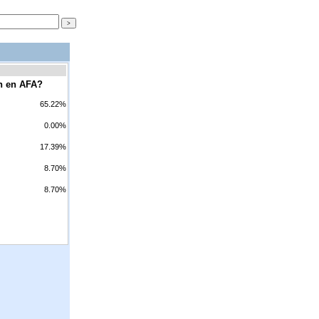
ón en AFA?
65.22%
0.00%
17.39%
8.70%
8.70%