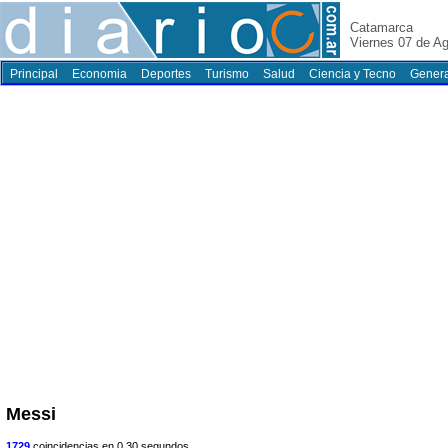
Catamarca
Viernes 07 de A
Principal
Economia
Deportes
Turismo
Salud
Ciencia y Tecno
Genera
Messi
1729
coincidencias en 0.30 segundos.