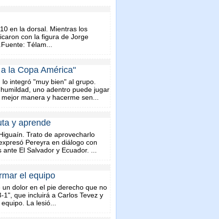
10 en la dorsal. Mientras los
licaron con la figura de Jorge
.Fuente: Télam...
r a la Copa América"
 lo integró "muy bien" al grupo.
y humildad, uno adentro puede jugar
la mejor manera y hacerme sen...
uta y aprende
Higuaín. Trato de aprovecharlo
, expresó Pereyra en diálogo con
 ante El Salvador y Ecuador. ...
rmar el equipo
 un dolor en el pie derecho que no
-1", que incluirá a Carlos Tevez y
equipo. La lesió...