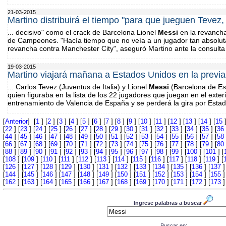
21-03-2015
Martino distribuirá el tiempo "para que jueguen Tevez
... decisivo" como el crack de Barcelona Lionel
Messi
en la revancha 
de Campeones. "Hacía tiempo que no veía a un jugador tan absolu
revancha contra Manchester City", aseguró Martino ante la consulta 
19-03-2015
Martino viajará mañana a Estados Unidos en la previa
... Carlos Tevez (Juventus de Italia) y Lionel
Messi
(Barcelona de Es
quien figuraba en la lista de los 22 jugadores que juegan en el exter
entrenamiento de Valencia de España y se perderá la gira por Esta
[
Anterior
] [
1
] [
2
] [
3
] [
4
] [
5
] [
6
] [
7
] [
8
] [
9
] [
10
] [
11
] [
12
] [
13
] [
14
] [
15
]
[
22
] [
23
] [
24
] [
25
] [
26
] [
27
] [
28
] [
29
] [
30
] [
31
] [
32
] [
33
] [
34
] [
35
] [
36
[
44
] [
45
] [
46
] [
47
] [
48
] [
49
] [
50
] [
51
] [
52
] [
53
] [
54
] [
55
] [
56
] [
57
] [
58
[
66
] [
67
] [
68
] [
69
] [
70
] [
71
] [
72
] [
73
] [
74
] [
75
] [
76
] [
77
] [
78
] [
79
] [
80
[
88
] [
89
] [
90
] [
91
] [
92
] [
93
] [
94
] [
95
] [
96
] [
97
] [
98
] [
99
] [
100
] [
101
] [
[
108
] [
109
] [
110
] [
111
] [
112
] [
113
] [
114
] [
115
] [
116
] [
117
] [
118
] [
119
] [
[
126
] [
127
] [
128
] [
129
] [
130
] [
131
] [
132
] [
133
] [
134
] [
135
] [
136
] [
137
]
[
144
] [
145
] [
146
] [
147
] [
148
] [
149
] [
150
] [
151
] [
152
] [
153
] [
154
] [
155
]
[
162
] [
163
] [
164
] [
165
] [
166
] [
167
] [
168
] [
169
] [
170
] [
171
] [
172
] [
173
]
Ingrese palabras a buscar
Buscar en: