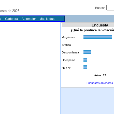
Buscar:
gosto de 2026
l
Cartelera
Automotor
Más leidas
Encuesta
¿Qué te produce la votaci
Vergüenza
Bronca
Desconfianza
Decepción
Ns / Nr
Votos: 23
Encuestas anteriores