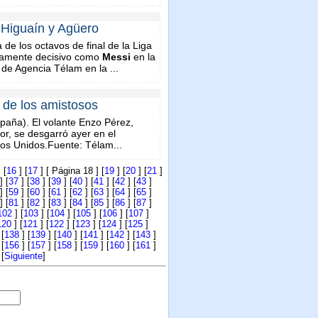
, Higuaín y Agüero
de los octavos de final de la Liga
tamente decisivo como
Messi
en la
de Agencia Télam en la ...
 de los amistosos
paña). El volante Enzo Pérez,
ior, se desgarró ayer en el
dos Unidos.Fuente: Télam...
 [
16
] [
17
] [ Página 18 ] [
19
] [
20
] [
21
]
] [
37
] [
38
] [
39
] [
40
] [
41
] [
42
] [
43
]
] [
59
] [
60
] [
61
] [
62
] [
63
] [
64
] [
65
]
] [
81
] [
82
] [
83
] [
84
] [
85
] [
86
] [
87
]
102
] [
103
] [
104
] [
105
] [
106
] [
107
]
120
] [
121
] [
122
] [
123
] [
124
] [
125
]
 [
138
] [
139
] [
140
] [
141
] [
142
] [
143
]
 [
156
] [
157
] [
158
] [
159
] [
160
] [
161
]
 [
Siguiente
]