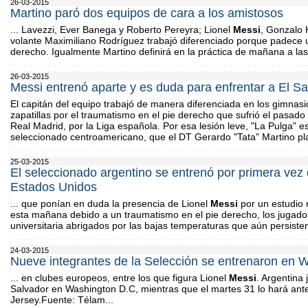
26-03-2015
Martino paró dos equipos de cara a los amistosos
... Lavezzi, Ever Banega y Roberto Pereyra; Lionel
Messi
, Gonzalo H
volante Maximiliano Rodríguez trabajó diferenciado porque padece 
derecho. Igualmente Martino definirá en la práctica de mañana a las
26-03-2015
Messi entrenó aparte y es duda para enfrentar a El Sa
El capitán del equipo trabajó de manera diferenciada en los gimnasio
zapatillas por el traumatismo en el pie derecho que sufrió el pasado
Real Madrid, por la Liga española. Por esa lesión leve, "La Pulga" e
seleccionado centroamericano, que el DT Gerardo "Tata" Martino p
25-03-2015
El seleccionado argentino se entrenó por primera vez 
Estados Unidos
... que ponían en duda la presencia de Lionel
Messi
por un estudio 
esta mañana debido a un traumatismo en el pie derecho, los jugado
universitaria abrigados por las bajas temperaturas que aún persisten
24-03-2015
Nueve integrantes de la Selección se entrenaron en 
... en clubes europeos, entre los que figura Lionel
Messi
. Argentina
Salvador en Washington D.C, mientras que el martes 31 lo hará an
Jersey.Fuente: Télam...