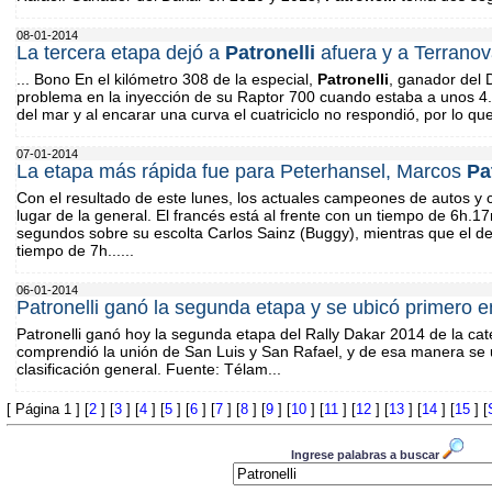
08-01-2014
La tercera etapa dejó a
Patronelli
afuera y a Terrano
... Bono En el kilómetro 308 de la especial,
Patronelli
, ganador del 
problema en la inyección de su Raptor 700 cuando estaba a unos 4.2
del mar y al encarar una curva el cuatriciclo no respondió, por lo que
07-01-2014
La etapa más rápida fue para Peterhansel, Marcos
Pa
Con el resultado de este lunes, los actuales campeones de autos y cu
lugar de la general. El francés está al frente con un tiempo de 6h.1
segundos sobre su escolta Carlos Sainz (Buggy), mientras que el d
tiempo de 7h......
06-01-2014
Patronelli ganó la segunda etapa y se ubicó primero e
Patronelli ganó hoy la segunda etapa del Rally Dakar 2014 de la cat
comprendió la unión de San Luis y San Rafael, y de esa manera se u
clasificación general. Fuente: Télam...
[ Página 1 ] [
2
] [
3
] [
4
] [
5
] [
6
] [
7
] [
8
] [
9
] [
10
] [
11
] [
12
] [
13
] [
14
] [
15
] [
Ingrese palabras a buscar