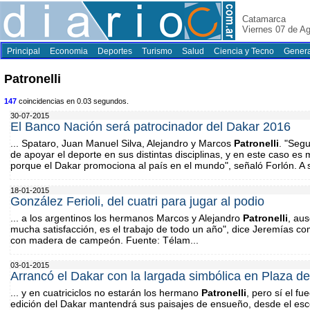
Catamarca
Viernes 07 de A
Principal
Economia
Deportes
Turismo
Salud
Ciencia y Tecno
Genera
Patronelli
147
coincidencias en 0.03 segundos.
30-07-2015
El Banco Nación será patrocinador del Dakar 2016
... Spataro, Juan Manuel Silva, Alejandro y Marcos
Patronelli
. "Seg
de apoyar el deporte en sus distintas disciplinas, y en este caso es
porque el Dakar promociona al país en el mundo", señaló Forlón. A s
18-01-2015
González Ferioli, del cuatri para jugar al podio
... a los argentinos los hermanos Marcos y Alejandro
Patronelli
, au
mucha satisfacción, es el trabajo de todo un año", dice Jeremías co
con madera de campeón. Fuente: Télam...
03-01-2015
Arrancó el Dakar con la largada simbólica en Plaza d
... y en cuatriciclos no estarán los hermano
Patronelli
, pero sí el f
edición del Dakar mantendrá sus paisajes de ensueño, desde el esce