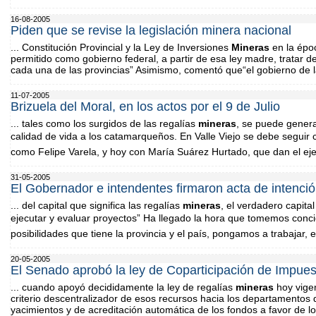
16-08-2005
Piden que se revise la legislación minera nacional
... Constitución Provincial y la Ley de Inversiones
Mineras
en la épo
permitido como gobierno federal, a partir de esa ley madre, tratar de
cada una de las provincias” Asimismo, comentó que“el gobierno de la 
11-07-2005
Brizuela del Moral, en los actos por el 9 de Julio
... tales como los surgidos de las regalías
mineras
, se puede gener
calidad de vida a los catamarqueños. En Valle Viejo se debe seguir
como Felipe Varela, y hoy con María Suárez Hurtado, que dan el eje
31-05-2005
El Gobernador e intendentes firmaron acta de intenci
... del capital que significa las regalías
mineras
, el verdadero capita
ejecutar y evaluar proyectos” Ha llegado la hora que tomemos concie
posibilidades que tiene la provincia y el país, pongamos a trabajar, es
20-05-2005
El Senado aprobó la ley de Coparticipación de Impue
... cuando apoyó decididamente la ley de regalías
mineras
hoy vigen
criterio descentralizador de esos recursos hacia los departamentos 
yacimientos y de acreditación automática de los fondos a favor de lo