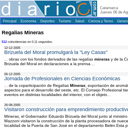
Catamarca
Jueves 06 de Ag
Principal
Economia
Deportes
Turismo
Salud
Ciencia y Tecno
Genera
Regalias Mineras
512
coincidencias en 0.11 segundos.
12-12-2005
Brizuela del Moral promulgará la "Ley Casas"
... obras con los fondos derivados de las regalías
mineras
y de la Co
Brizuela del Moral en declaraciones a la prensa....
06-12-2005
Jornada de Profesionales en Ciencias Económicas
... de la coparticipación de Regalías
Mineras
, exportación de aromát
aspectos para el desarrollo del oeste, etc. El Consejo Profesional ti
eventos en distintas localidades del interior, con el objeto...
26-08-2005
Visitaron construcción para emprendimiento productiv
Mineras, el Gobernador Eduardo Brizuela del Moral junto al ministro
Mazzoni visitaron la construcción de la planta procesadora de nuec
localidad de la Puerta de San José en el departamento Belén.Esta 