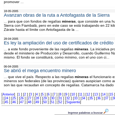
promover ...
18-05-2005
Avanzan obras de la ruta a Antofagasta de la Sierra
... para que con fondos de regalías
mineras
, que consiste en una hu
Sierra con Fiambalá, pero en este caso se está trabajando en 22 k
Zárate hasta el límite con Antofagasta de la ...
28-04-2005
Es ley la ampliación del uso de certificados de crédito 
... a este fondo proveniente de las regalías
mineras
. La iniciativa 
desde el ministerio de Producción y Desarrollo, cuando Guillermo N
mismo. El fondo se constituirá, como mínimo, con el uno con ci...
06-04-2005
Se abrió el mega encuentro minero
... que vive el país. Respecto a las regalías
mineras
el funcionario e
mineros son federales (de las provincias) quienes auspician como a
son las que recaudan en concepto de regalías. Catamarca ha dado 
[
Anterior
] [
1
] [
2
] [
3
] [
4
] [
5
] [
6
] [
7
] [
8
] [
9
] [
10
] [
11
] [
12
] [
13
] [
14
] [
15
]
] [
24
] [
25
] [
26
] [
27
] [
28
] [
29
] [
30
] [
31
] [
32
] [
33
] [
34
] [
35
] [
36
] [
37
] [
3
] [
45
] [
46
] [
47
] [
48
] [
49
] [
50
] [
51
] [
52
] [
Siguiente
]
Ingrese palabras a buscar