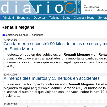
Catamarca
Lunes 10 de Ago
Principal
Economia
Deportes
Turismo
Salud
Ciencia y Tecno
Genera
Renault Megane
116
coincidencias en 0.10 segundos.
23-04-2009
Gendarmería secuestró 90 kilos de hojas de coca y m
en Santa María
... detectaron que en dos vehículos, un
Renault
Megane
y un
Rena
provincia de Jujuy eran transportados una importante cantidad de ro
documentación aduanera que avale su legal ingreso al país. En apl
22415,...
12-04-2009
Al menos diez muertos y 15 heridos en accidentes
... a un muchacho impactó contra un auto
Renault
Megane
. En el 
Alejandro Villagra (37) y Pablo Manuel Saracho (35), oriundos de l
al chocar el auto en el que viajaban con una vaca, sobre la ruta 79
nacional ...
19-01-2009