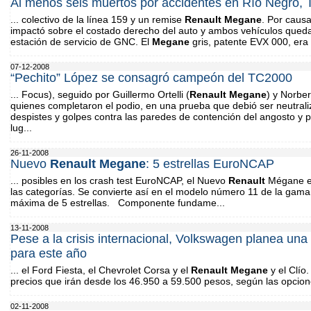
Al menos seis muertos por accidentes en Río Negro, 
... colectivo de la línea 159 y un remise
Renault
Megane
. Por causa
impactó sobre el costado derecho del auto y ambos vehículos queda
estación de servicio de GNC. El
Megane
gris, patente EVX 000, era 
07-12-2008
“Pechito” López se consagró campeón del TC2000
... Focus), seguido por Guillermo Ortelli (
Renault
Megane
) y Norber
quienes completaron el podio, en una prueba que debió ser neutrali
despistes y golpes contra las paredes de contención del angosto y pe
lug...
26-11-2008
Nuevo
Renault
Megane
: 5 estrellas EuroNCAP
... posibles en los crash test EuroNCAP, el Nuevo
Renault
Mégane es
las categorías. Se convierte así en el modelo número 11 de la gam
máxima de 5 estrellas. Componente fundame...
13-11-2008
Pese a la crisis internacional, Volkswagen planea una
para este año
... el Ford Fiesta, el Chevrolet Corsa y el
Renault
Megane
y el Clío
precios que irán desde los 46.950 a 59.500 pesos, según las opciones
02-11-2008