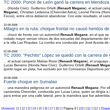
TC 2000: Ponce de León ganó la carrera en Mendoza
... (Honda Civic). Guillermo Ortelli (
Renault
Megane
), el actual ca
Megane
), Christian Ledesma (Chevrolet Astra), Leonel Pernía (Hon
Focus), entre otros debieron abandonar. Con este resultado, el ca
22-09-2008
Milagro en la ruta: choque frontal no causó heridos d
... chocó de frente con un automóvil
Renault
Megane
, en el que se
rodado mayor venían chicos de dos escuelas del departamento del oe
a la villa Las Pirquitas. La combo era conducida por José Acosta de
01-09-2008
TC 2000: "Pechito" López se quedó con la carrera de
... el actual campeón Matías Rossi (
Renault
Megane
), el uruguayo
Lucas Benamo (Honda New Civic). Guillermo Ortelli (
Renault
Mega
quinto lugar en pista, fue excluido por los Comisarios Deportivos po
19-08-2008
Fuerte choque en Sumalao
... una maniobra peligrosa en un automóvil
Renault
Megane
. Por e
camioneta Chevrolet, conducida por Lucas Leiva, quien se dirigía a 
para entrar por una calle lateral, pero la maniobra que fue advertid
...
[
Anterior
] [
1
] [
2
] [
3
] [
4
] [
5
] [
6
] [
7
] [
8
] [ Página 9 ] [
10
] [
11
] [
12
] [
Sigui