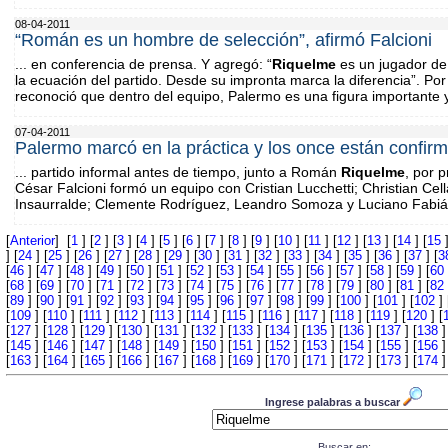
08-04-2011
“Román es un hombre de selección”, afirmó Falcioni
... en conferencia de prensa. Y agregó: “
Riquelme
es un jugador de 
la ecuación del partido. Desde su impronta marca la diferencia”. Por
reconoció que dentro del equipo, Palermo es una figura importante y
07-04-2011
Palermo marcó en la práctica y los once están confir
... partido informal antes de tiempo, junto a Román
Riquelme
, por 
César Falcioni formó un equipo con Cristian Lucchetti; Christian Ce
Insaurralde; Clemente Rodríguez, Leandro Somoza y Luciano Fabiá
[
Anterior
] [
1
] [
2
] [
3
] [
4
] [
5
] [
6
] [
7
] [
8
] [
9
] [
10
] [
11
] [
12
] [
13
] [
14
] [
15
]
] [
24
] [
25
] [
26
] [
27
] [
28
] [
29
] [
30
] [
31
] [
32
] [
33
] [
34
] [
35
] [
36
] [
37
] [
3
[
46
] [
47
] [
48
] [
49
] [
50
] [
51
] [
52
] [
53
] [
54
] [
55
] [
56
] [
57
] [
58
] [
59
] [
60
[
68
] [
69
] [
70
] [
71
] [
72
] [
73
] [
74
] [
75
] [
76
] [
77
] [
78
] [
79
] [
80
] [
81
] [
82
[
89
] [
90
] [
91
] [
92
] [
93
] [
94
] [
95
] [
96
] [
97
] [
98
] [
99
] [
100
] [
101
] [
102
] 
[
109
] [
110
] [
111
] [
112
] [
113
] [
114
] [
115
] [
116
] [
117
] [
118
] [
119
] [
120
] [
[
127
] [
128
] [
129
] [
130
] [
131
] [
132
] [
133
] [
134
] [
135
] [
136
] [
137
] [
138
]
[
145
] [
146
] [
147
] [
148
] [
149
] [
150
] [
151
] [
152
] [
153
] [
154
] [
155
] [
156
]
[
163
] [
164
] [
165
] [
166
] [
167
] [
168
] [
169
] [
170
] [
171
] [
172
] [
173
] [
174
]
Ingrese palabras a buscar
Buscar en: