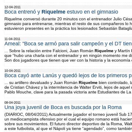
12-04-2011
Boca entrenó y
Riquelme
estuvo en el gimnasio
Riquelme conversó durante 20 minutos con el entrenador Julio César 
gimnasio para entrenarse, mientras el resto de sus compañeros lo h
estuvieron presentes en la práctica los lesionados Sebastián Batagli
11-04-2011
Ameal: "Boca se armó para salir campeón y el DT tien
... Sobre la relación entre Falcioni, Juan Román
Riquelme
y Martín 
que “hubo una charla con el entrenador y en ningún momento me dijo
Son dos jugadores que tienen que ver con la historia y la economía d
10-04-2011
Boca cayó ante Lanús y quedó lejos de los primeros 
... su artillero devaluado y Juan Román
Riquelme
bien controlado, l
de Cristian Chávez y la intermitencia de Walter Erviti, lejos de aquel 
Pablo Mouche, clave para la pasada victoria ante Estudiantes de La P
08-04-2011
Una joya juvenil de Boca es buscada por la Roma
(DIARIOC, 08/04/2011) Actualmente jugador el torneo juvenil Sub 17
un mediocampista ofensivo por el cual el equipo romano está hacie
sobre sus movimientos. El futuro director deportivo de la Roma, Wal
a este futbolista, al que el Nápoli ya tiene “agendado”, como también 