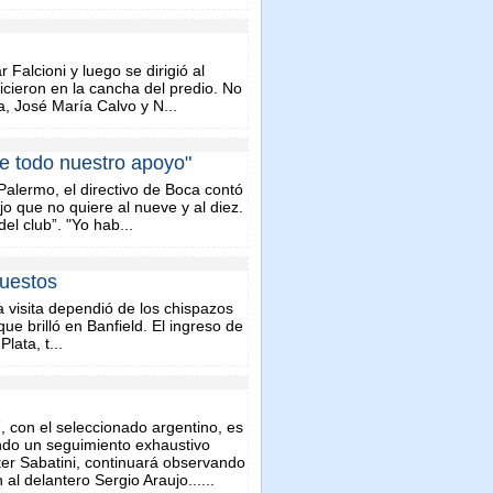
Falcioni y luego se dirigió al
icieron en la cancha del predio. No
a, José María Calvo y N...
e todo nuestro apoyo"
Palermo, el directivo de Boca contó
 que no quiere al nueve y al diez.
el club”. "Yo hab...
puestos
a visita dependió de los chispazos
que brilló en Banfield. El ingreso de
lata, t...
, con el seleccionado argentino, es
ndo un seguimiento exhaustivo
ter Sabatini, continuará observando
al delantero Sergio Araujo......