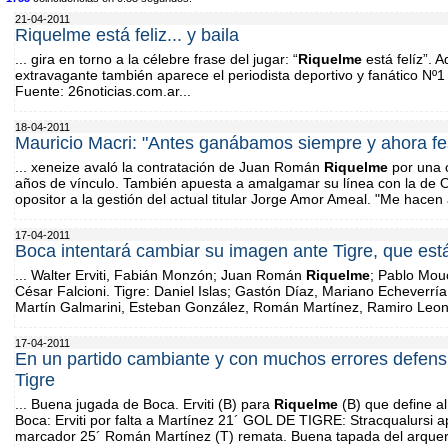
21-04-2011
Riquelme está feliz... y baila
... gira en torno a la célebre frase del jugar: “
Riquelme
está felíz”. 
extravagante también aparece el periodista deportivo y fanático Nº
Fuente: 26noticias.com.ar...
18-04-2011
Mauricio Macri: "Antes ganábamos siempre y ahora f
... xeneize avaló la contratación de Juan Román
Riquelme
por una c
años de vínculo. También apuesta a amalgamar su línea con la de Orl
opositor a la gestión del actual titular Jorge Amor Ameal. "Me hacen 
17-04-2011
Boca intentará cambiar su imagen ante Tigre, que est
... Walter Erviti, Fabián Monzón; Juan Román
Riquelme
; Pablo Mou
César Falcioni. Tigre: Daniel Islas; Gastón Díaz, Mariano Echeverrí
Martín Galmarini, Esteban González, Román Martínez, Ramiro Leone
17-04-2011
En un partido cambiante y con muchos errores defen
Tigre
... Buena jugada de Boca. Erviti (B) para
Riquelme
(B) que define al
Boca: Erviti por falta a Martínez 21´ GOL DE TIGRE: Stracqualursi 
marcador 25´ Román Martínez (T) remata. Buena tapada del arquero