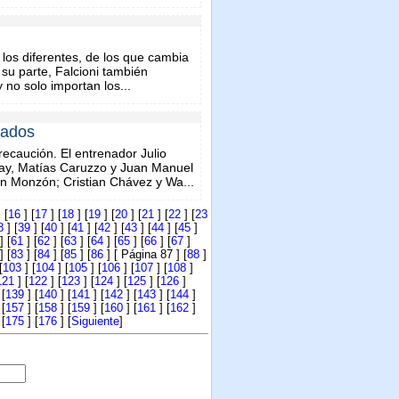
los diferentes, de los que cambia
 su parte, Falcioni también
 no solo importan los...
mados
precaución. El entrenador Julio
llay, Matías Caruzzo y Juan Manuel
n Monzón; Cristian Chávez y Wa...
 [
16
] [
17
] [
18
] [
19
] [
20
] [
21
] [
22
] [
23
8
] [
39
] [
40
] [
41
] [
42
] [
43
] [
44
] [
45
]
] [
61
] [
62
] [
63
] [
64
] [
65
] [
66
] [
67
]
] [
83
] [
84
] [
85
] [
86
] [ Página 87 ] [
88
]
[
103
] [
104
] [
105
] [
106
] [
107
] [
108
]
121
] [
122
] [
123
] [
124
] [
125
] [
126
]
 [
139
] [
140
] [
141
] [
142
] [
143
] [
144
]
 [
157
] [
158
] [
159
] [
160
] [
161
] [
162
]
 [
175
] [
176
] [
Siguiente
]