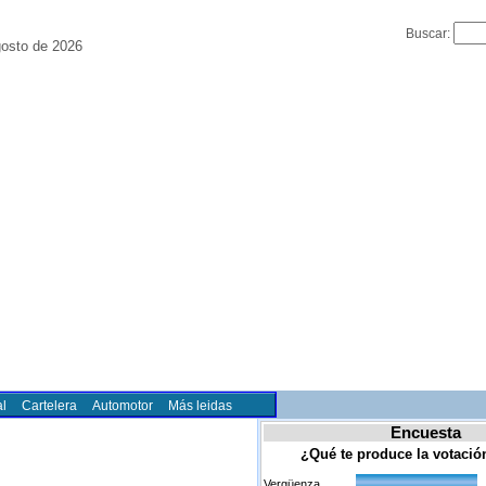
Buscar:
osto de 2026
l
Cartelera
Automotor
Más leidas
Encuesta
¿Qué te produce la votaci
Vergüenza