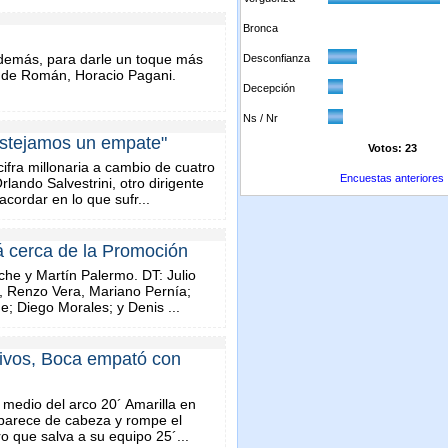
Bronca
Además, para darle un toque más
Desconfianza
1 de Román, Horacio Pagani.
Decepción
Ns / Nr
estejamos un empate"
Votos: 23
ifra millonaria a cambio de cuatro
Encuestas anteriores
ando Salvestrini, otro dirigente
acordar en lo que sufr...
á cerca de la Promoción
che y Martín Palermo. DT: Julio
a, Renzo Vera, Mariano Pernía;
; Diego Morales; y Denis ...
sivos, Boca empató con
 medio del arco 20´ Amarilla en
aparece de cabeza y rompe el
 que salva a su equipo 25´...