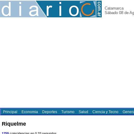
Catamarca
Sábado 08 de Ag
Principal
Economia
Deportes
Turismo
Salud
Ciencia y Tecno
Genera
Riquelme
1755
coincidencias en 0.33 segundos.