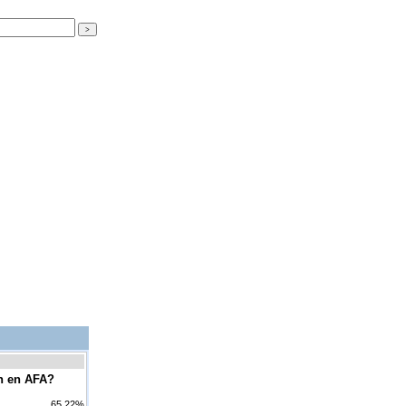
ón en AFA?
65.22%