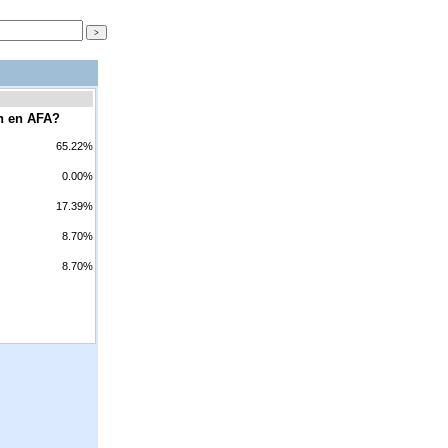
ón en AFA?
65.22%
0.00%
17.39%
8.70%
8.70%