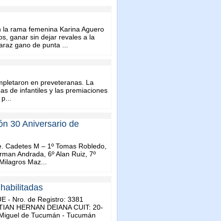
n la rama femenina Karina Aguero
, ganar sin dejar revales a la
araz gano de punta ...
pletaron en preveteranas. La
s de infantiles y las premiaciones
p...
ón 30 Aniversario de
le. Cadetes M – 1º Tomas Robledo,
erman Andrada, 6º Alan Ruiz, 7º
Milagros Maz...
habilitadas
- Nro. de Registro: 3381
STIAN HERNAN DEIANA CUIT: 20-
 Miguel de Tucumán - Tucumán