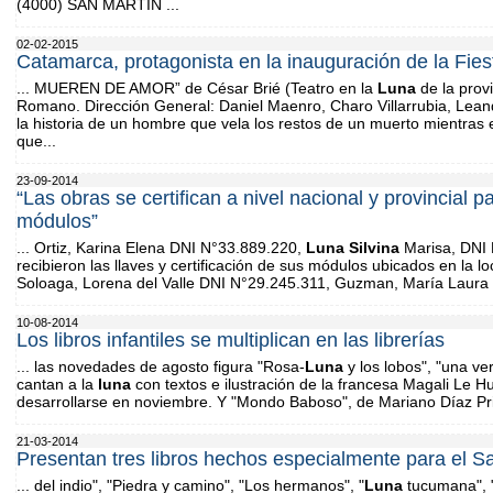
(4000) SAN MARTIN ...
02-02-2015
Catamarca, protagonista en la inauguración de la Fies
... MUEREN DE AMOR” de César Brié (Teatro en la
Luna
de la prov
Romano. Dirección General: Daniel Maenro, Charo Villarrubia, Lean
la historia de un hombre que vela los restos de un muerto mientras
que...
23-09-2014
“Las obras se certifican a nivel nacional y provincial 
módulos”
... Ortiz, Karina Elena DNI N°33.889.220,
Luna
Silvina
Marisa, DNI 
recibieron las llaves y certificación de sus módulos ubicados en la l
Soloaga, Lorena del Valle DNI N°29.245.311, Guzman, María Laura 
10-08-2014
Los libros infantiles se multiplican en las librerías
... las novedades de agosto figura "Rosa-
Luna
y los lobos", "una ve
cantan a la
luna
con textos e ilustración de la francesa Magali Le Huc
desarrollarse en noviembre. Y "Mondo Baboso", de Mariano Díaz Priet
21-03-2014
Presentan tres libros hechos especialmente para el S
... del indio", "Piedra y camino", "Los hermanos", "
Luna
tucumana", "