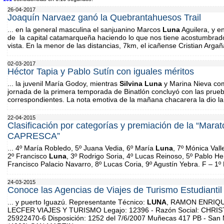
26-04-2017
Joaquín Narvaez ganó la Quebrantahuesos Trail
... en la general masculina el sanjuanino Marcos
Luna
Aguilera, y e
de la capital catamarqueña haciendo lo que nos tiene acostumbrados
vista. En la menor de las distancias, 7km, el icañense Cristian Argañ
02-03-2017
Héctor Tapia y Pablo Sutín con iguales méritos
... la juvenil María Godoy, mientras
Silvina
Luna
y Marina Nieva com
jornada de la primera temporada de Binatlón concluyó con las prueba
correspondientes. La nota emotiva de la mañana chacarera la dio la 
22-04-2015
Clasificación por categorías y premiación de la “Marat
CAPRESCA”
... 4º María Robledo, 5º Juana Vedia, 6º María
Luna
, 7º Mónica Val
2º Francisco
Luna
, 3º Rodrigo Soria, 4º Lucas Reinoso, 5º Pablo H
Francisco Palacio Navarro, 8º Lucas Coria, 9º Agustín Yebra. F – 1º 
24-03-2015
Conoce las Agencias de Viajes de Turismo Estudiantil 
... y puerto Iguazú. Representante Técnico:
LUNA
, RAMON ENRIQUE 
LECFER VIAJES Y TURISMO Legajo: 12396 - Razón Social: CHRI
25922470-6 Disposición: 1252 del 7/6/2007 Muñecas 417 PB - San