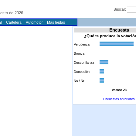
Buscar:
osto de 2026
l
Cartelera
Automotor
Más leidas
Encuesta
¿Qué te produce la votaci
Vergüenza
Bronca
Desconfianza
Decepción
Ns / Nr
Votos: 23
Encuestas anteriores