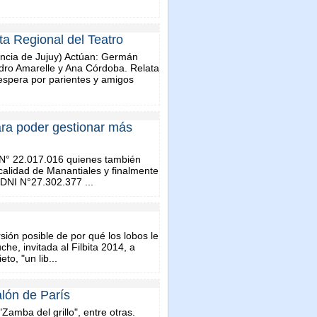
ta Regional del Teatro
incia de Jujuy) Actúan: Germán
dro Amarelle y Ana Córdoba. Relata
 espera por parientes y amigos
para poder gestionar más
N° 22.017.016 quienes también
ocalidad de Manantiales y finalmente
DNI N°27.302.377 ...
rsión posible de por qué los lobos le
he, invitada al Filbita 2014, a
o, "un lib...
alón de París
Zamba del grillo", entre otras.