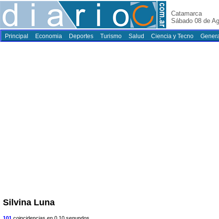
Catamarca
Sábado 08 de Ag
Principal
Economia
Deportes
Turismo
Salud
Ciencia y Tecno
Genera
Silvina Luna
101
coincidencias en 0.10 segundos.