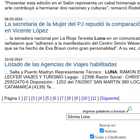
"Presentar esta edición en el Salón representa un cabal homenaje a 
arte contribuyó a hermanar dos naciones y culturas", remarcó Rodol
06-03-2014
La secretaria de la Mujer del PJ repudió la comparaci
en Vicente López
... la senadora nacional por La Rioja Teresita
Luna
en un comunicado
señalaron que "adhieren a la manifestación del Centro Simón Wiese
que se ha hecho de Eva Braun como gran personalidad". A su vez, ca
10-02-2014
Listado de las Agencias de Viajes habilitadas
... Salta y Puerto Madryn Representante Técnico :
LUNA
, RAMON EN
LECFER VIAJES Y TURISMO Legajo : 12396 Razón Social : CHRI
25922470-6 Disposición : 1252 del 7/6/2007 SAN MARTIN 380 LOC
CATAMARCA (4139) Te...
[ Página 1 ] [
2
] [
3
] [
4
] [
5
] [
6
] [
7
] [
8
] [
9
] [
10
] [
11
] [
Siguiente
]
Ingrese palabras a buscar
Buscar en:
Noticias
Guias y Clasificados