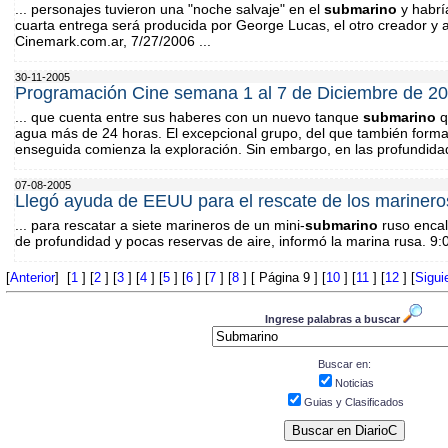
... personajes tuvieron una "noche salvaje" en el
submarino
y habrí
cuarta entrega será producida por George Lucas, el otro creador y art
Cinemark.com.ar, 7/27/2006 ...
30-11-2005
Programación Cine semana 1 al 7 de Diciembre de 2
... que cuenta entre sus haberes con un nuevo tanque
submarino
q
agua más de 24 horas. El excepcional grupo, del que también forma
enseguida comienza la exploración. Sin embargo, en las profundida
07-08-2005
Llegó ayuda de EEUU para el rescate de los marinero
... para rescatar a siete marineros de un mini-
submarino
ruso encal
de profundidad y pocas reservas de aire, informó la marina rusa. 9:0
[
Anterior
] [
1
] [
2
] [
3
] [
4
] [
5
] [
6
] [
7
] [
8
] [ Página 9 ] [
10
] [
11
] [
12
] [
Sigui
Ingrese palabras a buscar
Buscar en:
Noticias
Guias y Clasificados