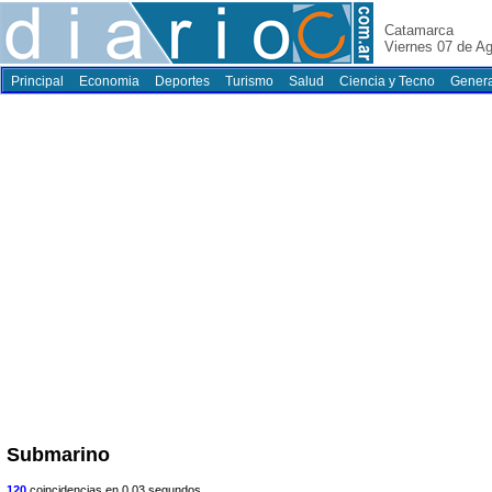
Catamarca
Viernes 07 de A
Principal
Economia
Deportes
Turismo
Salud
Ciencia y Tecno
Genera
Submarino
120
coincidencias en 0.03 segundos.