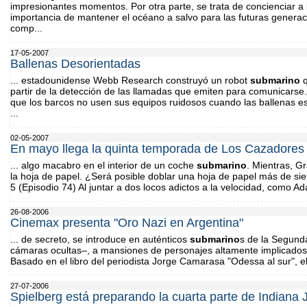
impresionantes momentos. Por otra parte, se trata de concienciar a 
importancia de mantener el océano a salvo para las futuras generaci
comp...
17-05-2007
Ballenas Desorientadas
... estadounidense Webb Research construyó un robot
submarino
q
partir de la detección de las llamadas que emiten para comunicarse.
que los barcos no usen sus equipos ruidosos cuando las ballenas es
...
02-05-2007
En mayo llega la quinta temporada de Los Cazadores
... algo macabro en el interior de un coche
submarino
. Mientras, Gr
la hoja de papel. ¿Será posible doblar una hoja de papel más de s
5 (Episodio 74) Al juntar a dos locos adictos a la velocidad, como A
26-08-2006
Cinemax presenta "Oro Nazi en Argentina"
... de secreto, se introduce en auténticos
submarino
s de la Segund
cámaras ocultas–, a mansiones de personajes altamente implicados 
Basado en el libro del periodista Jorge Camarasa "Odessa al sur", el 
27-07-2006
Spielberg está preparando la cuarta parte de Indiana