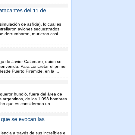
atacantes del 11 de
 simulación de asfixia), lo cual es
strellaron aviones secuestrados
 se derrumbaron, murieron casi
rgo de Javier Calamaro, quien se
envenida. Para concretar el primer
esde Puerto Pirámide, en la ...
ueror hundió, fuera del área de
s argentinos, de los 1.093 hombres
cho que es considerado un ...
a que se evocan las
iencia a través de sus increíbles e