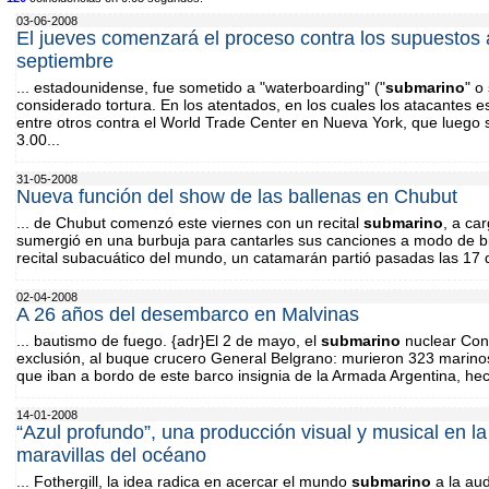
03-06-2008
El jueves comenzará el proceso contra los supuestos 
septiembre
... estadounidense, fue sometido a "waterboarding" ("
submarino
" o
considerado tortura. En los atentados, en los cuales los atacantes e
entre otros contra el World Trade Center en Nueva York, que luego
3.00...
31-05-2008
Nueva función del show de las ballenas en Chubut
... de Chubut comenzó este viernes con un recital
submarino
, a ca
sumergió en una burbuja para cantarles sus canciones a modo de bi
recital subacuático del mundo, un catamarán partió pasadas las 17 d
02-04-2008
A 26 años del desembarco en Malvinas
... bautismo de fuego. {adr}El 2 de mayo, el
submarino
nuclear Conq
exclusión, al buque crucero General Belgrano: murieron 323 marino
que iban a bordo de este barco insignia de la Armada Argentina, he
14-01-2008
“Azul profundo”, una producción visual y musical en l
maravillas del océano
... Fothergill, la idea radica en acercar el mundo
submarino
a la aud