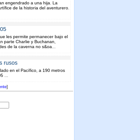
an engendrado a una hija. La
ífice de la historia del aventurero.
005
ue les permite permanecer bajo el
n parte Charlie y Buchanan,
des de la caverna no s&oa...
s rusos
lado en el Pacífico, a 190 metros
5 ...
ente
]