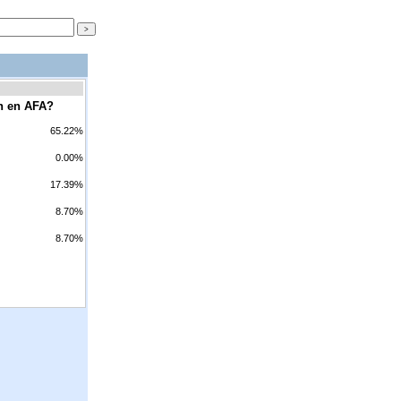
ón en AFA?
65.22%
0.00%
17.39%
8.70%
8.70%