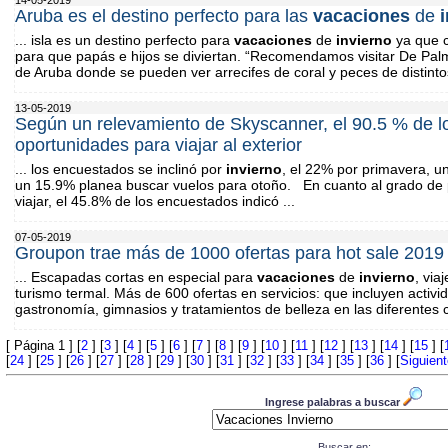
Aruba es el destino perfecto para las
vacaciones
de
... isla es un destino perfecto para
vacaciones
de
invierno
ya que c
para que papás e hijos se diviertan. “Recomendamos visitar De Palm
de Aruba donde se pueden ver arrecifes de coral y peces de distintos
13-05-2019
Según un relevamiento de Skyscanner, el 90.5 % de lo
oportunidades para viajar al exterior
... los encuestados se inclinó por
invierno
, el 22% por primavera, u
un 15.9% planea buscar vuelos para otoño. En cuanto al grado de 
viajar, el 45.8% de los encuestados indicó ...
07-05-2019
Groupon trae más de 1000 ofertas para hot sale 2019
... Escapadas cortas en especial para
vacaciones
de
invierno
, via
turismo termal. Más de 600 ofertas en servicios: que incluyen activi
gastronomía, gimnasios y tratamientos de belleza en las diferentes c
[ Página 1 ] [
2
] [
3
] [
4
] [
5
] [
6
] [
7
] [
8
] [
9
] [
10
] [
11
] [
12
] [
13
] [
14
] [
15
] [
[
24
] [
25
] [
26
] [
27
] [
28
] [
29
] [
30
] [
31
] [
32
] [
33
] [
34
] [
35
] [
36
] [
Siguient
Ingrese palabras a buscar
Buscar en: