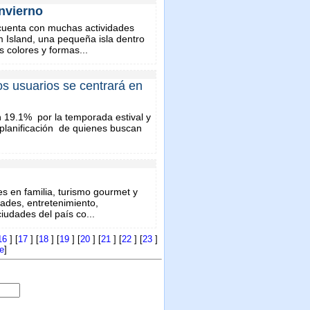
invierno
uenta con muchas actividades
 Island, una pequeña isla dentro
 colores y formas...
s usuarios se centrará en
n 19.1% por la temporada estival y
planificación de quienes buscan
jes en familia, turismo gourmet y
dades, entretenimiento,
iudades del país co...
16
] [
17
] [
18
] [
19
] [
20
] [
21
] [
22
] [
23
]
e
]