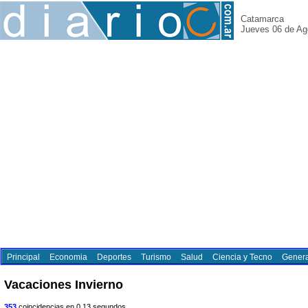
Catamarca
Jueves 06 de Ag
Principal
Economia
Deportes
Turismo
Salud
Ciencia y Tecno
Genera
Vacaciones Invierno
353
coincidencias en 0.13 segundos.