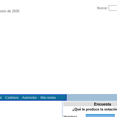
Buscar:
osto de 2026
l
Cartelera
Automotor
Más leidas
Encuesta
¿Qué te produce la votaci
Vergüenza