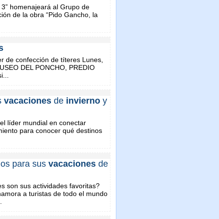
i 3” homenajeará al Grupo de
ión de la obra “Pido Gancho, la
s
r de confección de títeres Lunes,
hs. MUSEO DEL PONCHO, PREDIO
...
s
vacaciones
de
invierno
y
el líder mundial en conectar
amiento para conocer qué destinos
eños para sus
vacaciones
de
 son sus actividades favoritas?
namora a turistas de todo el mundo
.