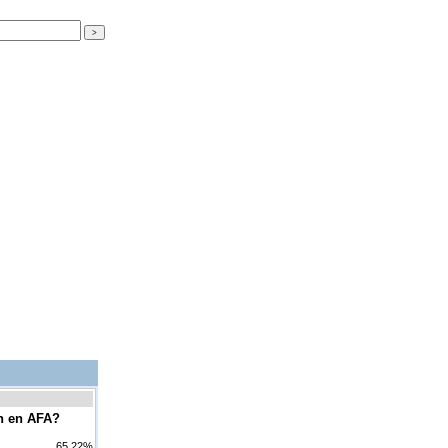
ón en AFA?
65.22%