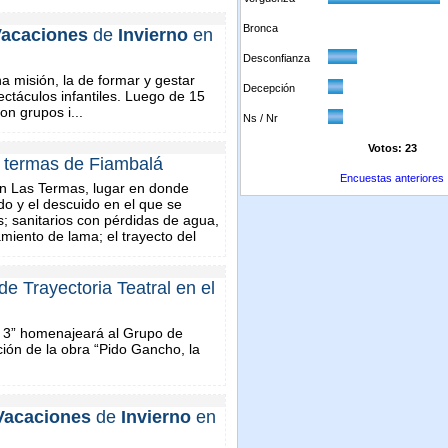
Bronca
acaciones
de
Invierno
en
Desconfianza
 misión, la de formar y gestar
Decepción
ectáculos infantiles. Luego de 15
on grupos i...
Ns / Nr
Votos: 23
s termas de Fiambalá
Encuestas anteriores
en Las Termas, lugar en donde
do y el descuido en el que se
s; sanitarios con pérdidas de agua,
amiento de lama; el trayecto del
 Trayectoria Teatral en el
i 3” homenajeará al Grupo de
ión de la obra “Pido Gancho, la
Vacaciones
de
Invierno
en