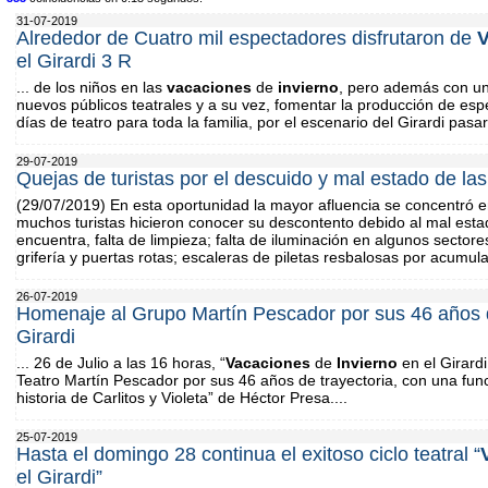
31-07-2019
Alrededor de Cuatro mil espectadores disfrutaron de
V
el Girardi 3 R
... de los niños en las
vacaciones
de
invierno
, pero además con una
nuevos públicos teatrales y a su vez, fomentar la producción de esp
días de teatro para toda la familia, por el escenario del Girardi pasar
29-07-2019
Quejas de turistas por el descuido y mal estado de la
(29/07/2019) En esta oportunidad la mayor afluencia se concentró 
muchos turistas hicieron conocer su descontento debido al mal esta
encuentra, falta de limpieza; falta de iluminación en algunos sectore
grifería y puertas rotas; escaleras de piletas resbalosas por acumul
26-07-2019
Homenaje al Grupo Martín Pescador por sus 46 años de
Girardi
... 26 de Julio a las 16 horas, “
Vacaciones
de
Invierno
en el Girard
Teatro Martín Pescador por sus 46 años de trayectoria, con una func
historia de Carlitos y Violeta” de Héctor Presa....
25-07-2019
Hasta el domingo 28 continua el exitoso ciclo teatral “
el Girardi”