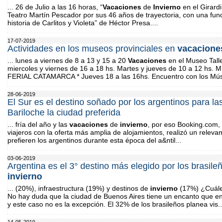
... 26 de Julio a las 16 horas, “
Vacaciones
de
Invierno
en el Girard
Teatro Martín Pescador por sus 46 años de trayectoria, con una func
historia de Carlitos y Violeta” de Héctor Presa....
17-07-2019
Actividades en los museos provinciales en
vacacione
... lunes a viernes de 8 a 13 y 15 a 20
Vacaciones
en el Museo Talle
miercoles y viernes de 16 a 18 hs. Martes y jueves de 10 a 12 
FERIAL CATAMARCA * Jueves 18 a las 16hs. Encuentro con los Músi
28-06-2019
El Sur es el destino soñado por los argentinos para la
Bariloche la ciudad preferida
... fría del año y las
vacaciones
de
invierno
, por eso Booking.com, 
viajeros con la oferta más amplia de alojamientos, realizó un relev
prefieren los argentinos durante esta época del a&ntil...
03-06-2019
Argentina es el 3° destino más elegido por los brasil
invierno
... (20%), infraestructura (19%) y destinos de
invierno
(17%) ¿Cuáles
No hay duda que la ciudad de Buenos Aires tiene un encanto que e
y este caso no es la excepción. El 32% de los brasileños planea vis..
14-05-2019