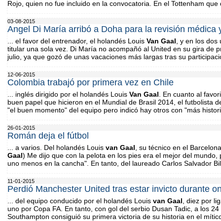
Rojo, quien no fue incluido en la convocatoria. En el Tottenham que di
03-08-2015
Angel Di María arribó a Doha para la revisión médica 
... el favor del entrenador, el holandés Louis
Van
Gaal
, y en los do
titular una sola vez. Di María no acompañó al United en su gira de
julio, ya que gozó de unas vacaciones más largas tras su participaci
12-06-2015
Colombia trabajó por primera vez en Chile
... inglés dirigido por el holandés Louis
Van
Gaal
. En cuanto al favori
buen papel que hicieron en el Mundial de Brasil 2014, el futbolista d
"el buen momento" del equipo pero indicó hay otros con "más histor
26-01-2015
Román deja el fútbol
... a varios. Del holandés Louis
van
Gaal
, su técnico en el Barcelon
Gaal
) Me dijo que con la pelota en los pies era el mejor del mundo,
uno menos en la cancha". En tanto, del laureado Carlos Salvador Bil
11-01-2015
Perdió Manchester United tras estar invicto durante o
... del equipo conducido por el holandés Louis
van
Gaal
, diez por li
uno por Copa FA. En tanto, con gol del serbio Dusan Tadic, a los 2
Southampton consiguió su primera victoria de su historia en el mítico