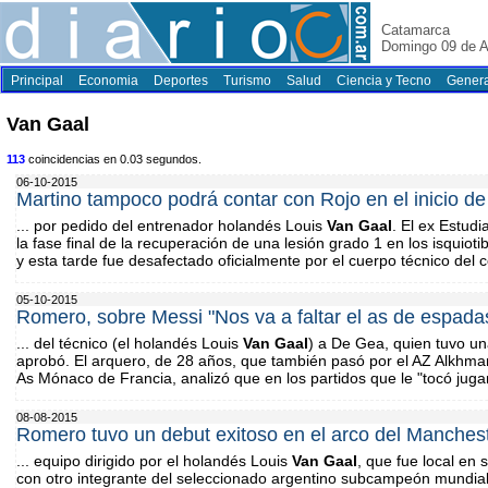
Catamarca
Domingo 09 de A
Principal
Economia
Deportes
Turismo
Salud
Ciencia y Tecno
Genera
Van Gaal
113
coincidencias en 0.03 segundos.
06-10-2015
Martino tampoco podrá contar con Rojo en el inicio de 
... por pedido del entrenador holandés Louis
Van
Gaal
. El ex Estud
la fase final de la recuperación de una lesión grado 1 en los isquiot
y esta tarde fue desafectado oficialmente por el cuerpo técnico del 
05-10-2015
Romero, sobre Messi "Nos va a faltar el as de espada
... del técnico (el holandés Louis
Van
Gaal
) a De Gea, quien tuvo u
aprobó. El arquero, de 28 años, que también pasó por el AZ Alkhmar
As Mónaco de Francia, analizó que en los partidos que le "tocó jugar"
08-08-2015
Romero tuvo un debut exitoso en el arco del Manches
... equipo dirigido por el holandés Louis
Van
Gaal
, que fue local en 
con otro integrante del seleccionado argentino subcampeón mundial 