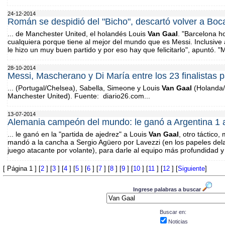
24-12-2014
Román se despidió del "Bicho", descartó volver a Boc
... de Manchester United, el holandés Louis
Van
Gaal
. "Barcelona h
cualquiera porque tiene al mejor del mundo que es Messi. Inclusive
le hizo un muy buen partido y por eso hay que felicitarlo", apuntó. 
28-10-2014
Messi, Mascherano y Di María entre los 23 finalistas 
... (Portugal/Chelsea), Sabella, Simeone y Louis
Van
Gaal
(Holanda/
Manchester United). Fuente: diario26.com...
13-07-2014
Alemania campeón del mundo: le ganó a Argentina 1 
... le ganó en la "partida de ajedrez" a Louis
Van
Gaal
, otro táctico,
mandó a la cancha a Sergio Agüero por Lavezzi (en los papeles dela
juego atacante por volante), para darle al equipo más profundidad y u
[ Página 1 ] [
2
] [
3
] [
4
] [
5
] [
6
] [
7
] [
8
] [
9
] [
10
] [
11
] [
12
] [
Siguiente
]
Ingrese palabras a buscar
Buscar en:
Noticias