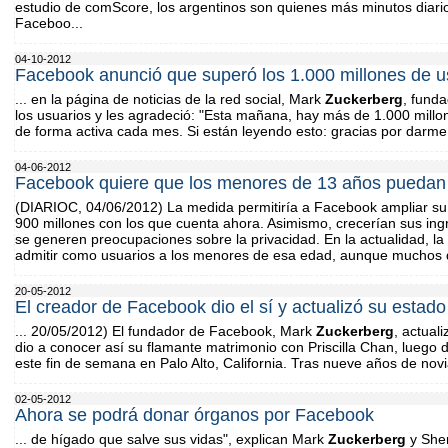
estudio de comScore, los argentinos son quienes más minutos diar
Faceboo...
04-10-2012
Facebook anunció que superó los 1.000 millones de u
... en la página de noticias de la red social, Mark
Zuckerberg
, funda
los usuarios y les agradeció: "Esta mañana, hay más de 1.000 mil
de forma activa cada mes. Si están leyendo esto: gracias por darme
04-06-2012
Facebook quiere que los menores de 13 años puedan u
(DIARIOC, 04/06/2012) La medida permitiría a Facebook ampliar su 
900 millones con los que cuenta ahora. Asimismo, crecerían sus ing
se generen preocupaciones sobre la privacidad. En la actualidad, la p
admitir como usuarios a los menores de esa edad, aunque muchos d
20-05-2012
El creador de Facebook dio el sí y actualizó su estad
... 20/05/2012) El fundador de Facebook, Mark
Zuckerberg
, actuali
dio a conocer así su flamante matrimonio con Priscilla Chan, lueg
este fin de semana en Palo Alto, California. Tras nueve años de nov
02-05-2012
Ahora se podrá donar órganos por Facebook
... de hígado que salve sus vidas", explican Mark
Zuckerberg
y Sher