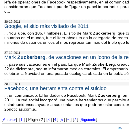
jefa de operaciones de Facebook respectivamente, en el comunicado.
consideraron que Facebook puede "jugar un papel importante" para 
d...
30-12-2011
Google, el sitio más visitado de 2011
... YouTube, con 106,7 millones. El sitio de Mark
Zuckerberg
, que c
usuarios en el mundo, fue el líder absoluto en la categoría de redes
millones de usuarios únicos al mes representan más del triple que lo
27-12-2011
Mark
Zuckerberg
, de vacaciones en un ícono de la r
... pase sus vacaciones en el país. Es que Mark
Zuckerberg
, cread
22 de diciembre, según informaron medios estatales. El empresario 
celebrar la Navidad en una posada ecológica ubicada en la poblaci
20-12-2011
Facebook, una herramienta contra el suicido
... un comunicado. El fundador de Facebook, Mark
Zuckerberg
, en
2011. La red social incorporó una nueva herramientas que permite 
estadounidenses ayudar a sus contactos que podrían estar consider
26noticias.com.a...
[
Anterior
] [
1
] [ Página 2 ] [
3
] [
4
] [
5
] [
6
] [
7
] [
Siguiente
]