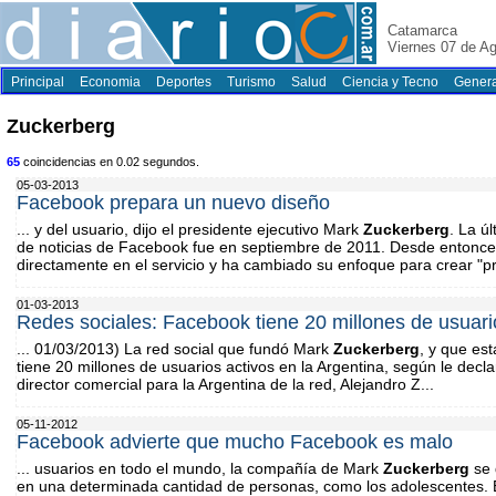
Catamarca
Viernes 07 de A
Principal
Economia
Deportes
Turismo
Salud
Ciencia y Tecno
Genera
Zuckerberg
65
coincidencias en 0.02 segundos.
05-03-2013
Facebook prepara un nuevo diseño
... y del usuario, dijo el presidente ejecutivo Mark
Zuckerberg
. La úl
de noticias de Facebook fue en septiembre de 2011. Desde entonces
directamente en el servicio y ha cambiado su enfoque para crear "p
01-03-2013
Redes sociales: Facebook tiene 20 millones de usuari
... 01/03/2013) La red social que fundó Mark
Zuckerberg
, y que es
tiene 20 millones de usuarios activos en la Argentina, según le decla
director comercial para la Argentina de la red, Alejandro Z...
05-11-2012
Facebook advierte que mucho Facebook es malo
... usuarios en todo el mundo, la compañía de Mark
Zuckerberg
se 
en una determinada cantidad de personas, como los adolescentes. 