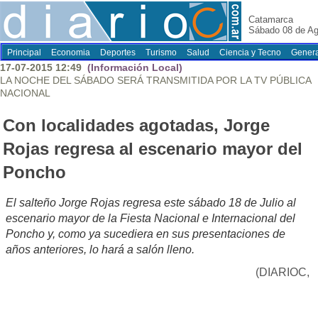
Catamarca
Sábado 08 de Ag
Principal
Economia
Deportes
Turismo
Salud
Ciencia y Tecno
Genera
17-07-2015 12:49
(Información Local)
LA NOCHE DEL SÁBADO SERÁ TRANSMITIDA POR LA TV PÚBLICA
NACIONAL
Con localidades agotadas, Jorge
Rojas regresa al escenario mayor del
Poncho
El salteño Jorge Rojas regresa este sábado 18 de Julio al
escenario mayor de la Fiesta Nacional e Internacional del
Poncho y, como ya sucediera en sus presentaciones de
años anteriores, lo hará a salón lleno.
(DIARIOC,