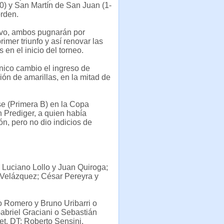
0) y San Martín de San Juan (1-
orden.
ivo, ambos pugnarán por
rimer triunfo y así renovar las
 en el inicio del torneo.
único cambio el ingreso de
ión de amarillas, en la mitad de
se (Primera B) en la Copa
n Prediger, a quien había
n, pero no dio indicios de
 Luciano Lollo y Juan Quiroga;
 Velázquez; César Pereyra y
 Romero y Bruno Uribarri o
abriel Graciani o Sebastián
t. DT: Roberto Sensini.