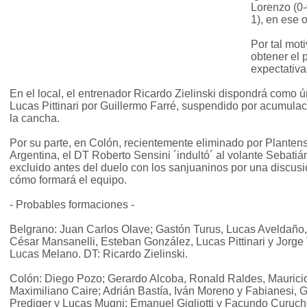
Lorenzo (0-
1), en ese 
Por tal mot
obtener el p
expectativas
En el local, el entrenador Ricardo Zielinski dispondrá como 
Lucas Pittinari por Guillermo Farré, suspendido por acumulac
la cancha.
Por su parte, en Colón, recientemente eliminado por Planten
Argentina, el DT Roberto Sensini ´indultó´ al volante Sebatiá
excluido antes del duelo con los sanjuaninos por una discusió
cómo formará el equipo.
- Probables formaciones -
Belgrano: Juan Carlos Olave; Gastón Turus, Lucas Aveldaño,
César Mansanelli, Esteban González, Lucas Pittinari y Jorge
Lucas Melano. DT: Ricardo Zielinski.
Colón: Diego Pozo; Gerardo Alcoba, Ronald Raldes, Mauricio
Maximiliano Caire; Adrián Bastía, Iván Moreno y Fabianesi, G
Prediger y Lucas Mugni; Emanuel Gigliotti y Facundo Curuche