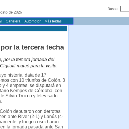
Buscar:
gosto de 2026
l
Cartelera
Automotor
Más leidas
or la tercera fecha
 por la tercera jornada del
igliotti marcó para la visita.
uyo historial data de 17
ntos con 10 triunfos de Colón, 3
 y 4 empates, se disputará en
 Mario Kempes de Córdoba, con
 de Silvio Trucco y televisado
.
 Colón debutaron con derrotas
men ante River (2-1) y Lanús (4-
ivamente, y luego cosecharon
 en la jornada pasada ante San