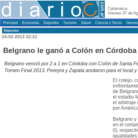
Catamarca
Viernes 07 de A
Principal
Economia
Deportes
Turismo
Salud
Ciencia y Tecno
Genera
Deportes
24-02-2013 22:21
Belgrano le ganó a Colón en Córdoba p
Belgrano venció por 2 a 1 en Córdoba con Colón de Santa Fe,
Torneo Final 2013. Pereyra y Zapata anotaron para el local y G
El cotejo, c
enfrentamie
de Belgrano
el estadio
el arbitraje
por América
Belgrano y
en el certa
0), respect
igualdades