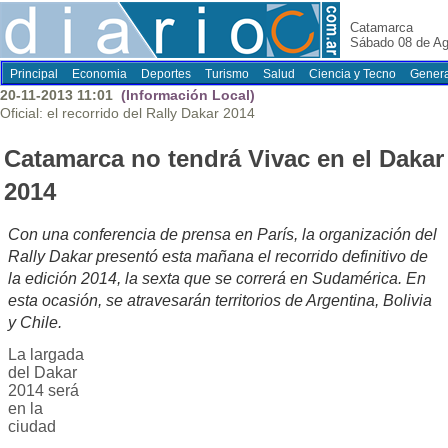
Catamarca
Sábado 08 de Ag
Principal
Economia
Deportes
Turismo
Salud
Ciencia y Tecno
Genera
20-11-2013 11:01
(Información Local)
Oficial: el recorrido del Rally Dakar 2014
Catamarca no tendrá Vivac en el Dakar
2014
Con una conferencia de prensa en París, la organización del
Rally Dakar presentó esta mañana el recorrido definitivo de
la edición 2014, la sexta que se correrá en Sudamérica. En
esta ocasión, se atravesarán territorios de Argentina, Bolivia
y Chile.
La largada
del Dakar
2014 será
en la
ciudad