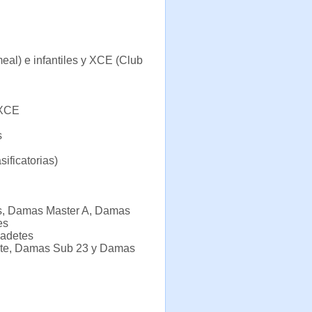
eal) e infantiles y XCE (Club
 XCE
s
ificatorias)
es, Damas Master A, Damas
es
Cadetes
Elite, Damas Sub 23 y Damas