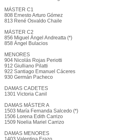
MÁSTER C1
808 Ernesto Arturo Gómez
813 René Osvaldo Chaile
MÁSTER C2
856 Miguel Ángel Andreatta (*)
858 Ángel Bulacios
MENORES
904 Nicolás Rojas Periotti
912 Giulliano Pilatti
922 Santiago Emanuel Cáceres
930 Germán Pacheco
DAMAS CADETES
1301 Victoria Canil
DAMAS MÁSTER A
1503 María Fernanda Salcedo (*)
1506 Lorena Edith Carrizo
1509 Noelia Mariel Carrizo
DAMAS MENORES
1403 Valentina Erazo