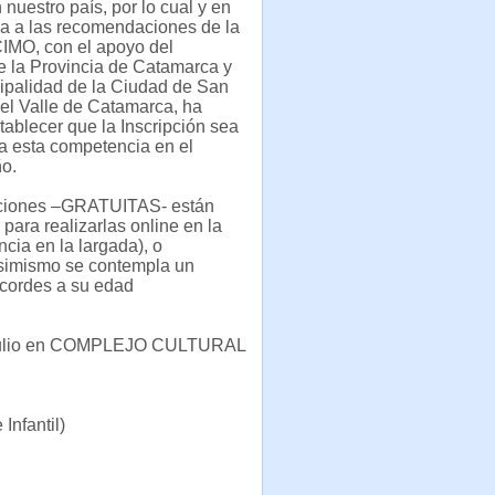
nuestro país, por lo cual y en
a a las recomendaciones de la
CIMO, con el apoyo del
e la Provincia de Catamarca y
ipalidad de la Ciudad de San
el Valle de Catamarca, ha
tablecer que la Inscripción sea
ra esta competencia en el
ño.
pciones –GRATUITAS- están
 para realizarlas online en la
cia en la largada), o
 Asimismo se contempla un
 acordes a su edad
Julio en COMPLEJO CULTURAL
Infantil)