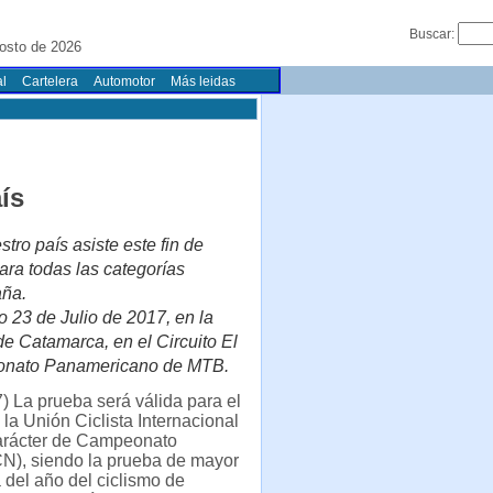
Buscar:
osto de 2026
l
Cartelera
Automotor
Más leidas
ís
ro país asiste este fin de
todas las categorías
aña.
 23 de Julio de 2017, en la
e Catamarca, en el Circuito El
peonato Panamericano de MTB.
) La prueba será válida para el
la Unión Ciclista Internacional
carácter de Campeonato
CN), siendo la prueba de mayor
 del año del ciclismo de