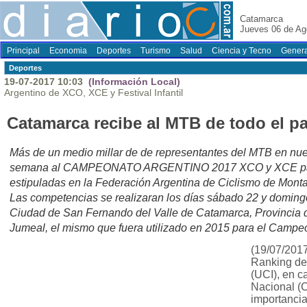
Catamarca
Jueves 06 de Ag
Principal
Economia
Deportes
Turismo
Salud
Ciencia y Tecno
Genera
Deportes
19-07-2017 10:03
(Información Local)
Argentino de XCO, XCE y Festival Infantil
Catamarca recibe al MTB de todo el pa
Más de un medio millar de de representantes del MTB en nuest
semana al CAMPEONATO ARGENTINO 2017 XCO y XCE para 
estipuladas en la Federación Argentina de Ciclismo de Mont
Las competencias se realizaran los días sábado 22 y domingo
Ciudad de San Fernando del Valle de Catamarca, Provincia d
Jumeal, el mismo que fuera utilizado en 2015 para el Cam
(19/07/2017
Ranking de 
(UCI), en 
Nacional (
importancia