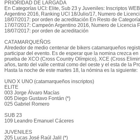
PRIORIDAD DE LARGADA
En Categorías UCI: Elite, Sub 23 y Juveniles: Inscriptos W
Argentino 2016, Ranking UCI 18/Julio/17, Numero de Licenci
18/07/2017: por orden de acreditación En Resto de Categoría
17/07/2017: Campeón Argentino 2016, Numero de Licencia Fe
18/07/2017: por orden de acreditación
CATAMARQUEÑOS
Alrededor de medio centenar de bikers catamarqueños registr
participar del evento. Es de esperar que la nomina crezca en 
prueba de XCO (Cross Country Olímpico), XCE (Cross Eliminato
años, tanto del valle central como del oeste y el esta de la Pr
Hasta la noche de este martes 18, la nómina es la siguiente:
UNO X UNO (catamarqueños inscriptos)
ELITE
003 Jorge Álvaro Macías
005 Diego Gustavo Fontán (*)
025 Gabriel Romero
SUB 23
109 Leandro Emanuel Cáceres
JUVENILES
205 Lucas José Raúl Jalil (*)