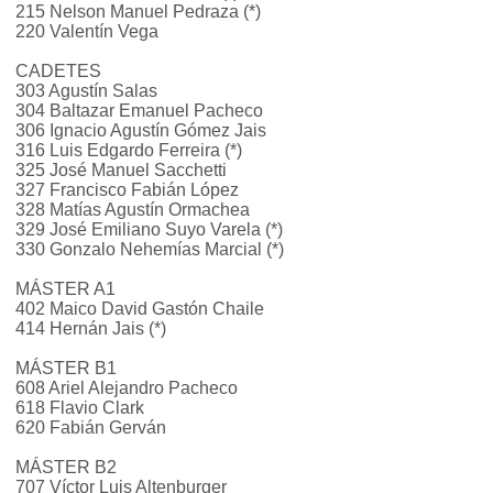
215 Nelson Manuel Pedraza (*)
220 Valentín Vega
CADETES
303 Agustín Salas
304 Baltazar Emanuel Pacheco
306 Ignacio Agustín Gómez Jais
316 Luis Edgardo Ferreira (*)
325 José Manuel Sacchetti
327 Francisco Fabián López
328 Matías Agustín Ormachea
329 José Emiliano Suyo Varela (*)
330 Gonzalo Nehemías Marcial (*)
MÁSTER A1
402 Maico David Gastón Chaile
414 Hernán Jais (*)
MÁSTER B1
608 Ariel Alejandro Pacheco
618 Flavio Clark
620 Fabián Gerván
MÁSTER B2
707 Víctor Luis Altenburger