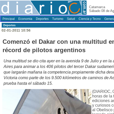
Catamarca
Sábado 08 de Ag
Principal
Economia
Deportes
Turismo
Salud
Ciencia y Tecno
Genera
Deportes
02-01-2011 10:56
Comenzó el Dakar con una multitud en 
récord de pilotos argentinos
Una multitud se dio cita ayer en la avenida 9 de Julio y en la
Aires para animar a los 406 pilotos del tercer Dakar sudameri
que largarán mañana la competencia propiamente dicha desde
Victoria como parte de los 9.500 kilómetros de caminos de Ar
prueba hasta el sábado 15.
(DIARIOC, 0
horas de la 
ediciones an
y curiosos 
al Obelisco 