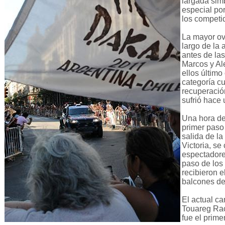
largada sim
especial po
los competi
La mayor ov
largo de la 
antes de la
Marcos y Ale
ellos últim
categoría cu
recuperació
sufrió hace
Una hora de
primer paso 
salida de la
Victoria, s
espectadore
paso de los 
recibieron e
balcones de 
El actual c
Touareg Rac
fue el prim