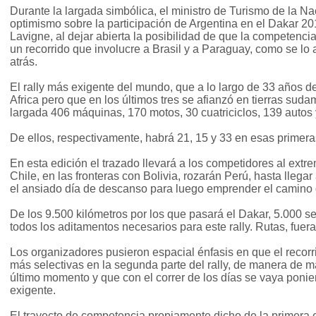
Durante la largada simbólica, el ministro de Turismo de la Nac
optimismo sobre la participación de Argentina en el Dakar 2
Lavigne, al dejar abierta la posibilidad de que la competencia
un recorrido que involucre a Brasil y a Paraguay, como se l
atrás.
El rally más exigente del mundo, que a lo largo de 33 años de
Africa pero que en los últimos tres se afianzó en tierras suda
largada 406 máquinas, 170 motos, 30 cuatriciclos, 139 autos
De ellos, respectivamente, habrá 21, 15 y 33 en esas primer
En esta edición el trazado llevará a los competidores al extr
Chile, en las fronteras con Bolivia, rozarán Perú, hasta llega
el ansiado día de descanso para luego emprender el camino 
De los 9.500 kilómetros por los que pasará el Dakar, 5.000 se
todos los aditamentos necesarios para este rally. Rutas, fuera
Los organizadores pusieron espacial énfasis en que el recorr
más selectivas en la segunda parte del rally, de manera de 
último momento y que con el correr de los días se vaya ponie
exigente.
El trayecto de competencia propiamente dicho de la primera e