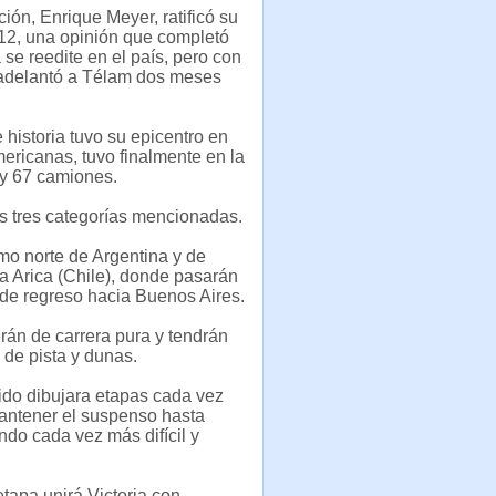
ión, Enrique Meyer, ratificó su
012, una opinión que completó
 se reedite en el país, pero con
o adelantó a Télam dos meses
 historia tuvo su epicentro en
mericanas, tuvo finalmente en la
 y 67 camiones.
as tres categorías mencionadas.
emo norte de Argentina y de
r a Arica (Chile), donde pasarán
de regreso hacia Buenos Aires.
rán de carrera pura y tendrán
 de pista y dunas.
ido dibujara etapas cada vez
mantener el suspenso hasta
ndo cada vez más difícil y
tapa unirá Victoria con