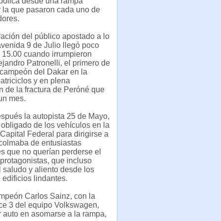
bólica desde una rampa
r la que pasaron cada uno de
dores.
ación del público apostado a lo
avenida 9 de Julio llegó poco
s 15.00 cuando irrumpieron
jandro Patronelli, el primero de
o campeón del Dakar en la
atriciclos y en plena
n de la fractura de Peróné que
 un mes.
spués la autopista 25 de Mayo,
obligado de los vehículos en la
 Capital Federal para dirigirse a
e colmaba de entusiastas
s que no querían perderse el
protagonistas, que incluso
l saludo y aliento desde los
edificios lindantes.
ampeón Carlos Sainz, con la
e 3 del equipo Volkswagen,
er auto en asomarse a la rampa,