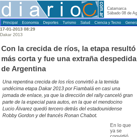
Catamarca
Sábado 08 de Ag
Principal
Economia
Deportes
Turismo
Salud
Ciencia y Tecno
Genera
17-01-2013 08:29
Dakar 2013
Con la crecida de ríos, la etapa resultó
más corta y fue una extraña despedida
de Argentina
Una repentina crecida de los ríos convirtió a la temida
undécima etapa Dakar 2013 por Fiambalá en casi una
jornada de enlace, ya que la dirección del rally canceló gran
parte de la especial para autos, en la que el mendocino
Lucio Álvarez quedó tercero detrás del estadounidense
Robby Gordon y del francés Ronan Chabot.
En lo que
ya se
convirtió