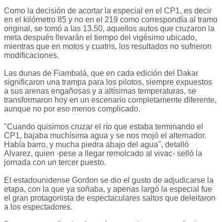
Como la decisión de acortar la especial en el CP1, es decir
en el kilómetro 85 y no en el 219 como correspondía al tramo
original, se tomó a las 13.50, aquellos autos que cruzaron la
meta después llevarán el tiempo del vigésimo ubicado,
mientras que en motos y cuatris, los resultados no sufrieron
modificaciones.
Las dunas de Fiambalá, que en cada edición del Dakar
significaron una trampa para los pilotos, siempre expuestos
a sus arenas engañosas y a altísimas temperaturas, se
transformaron hoy en un escenario completamente diferente,
aunque no por eso menos complicado.
"Cuando quisimos cruzar el río que estaba terminando el
CP1, bajaba muchísima agua y se nos mojó el alternador.
Había barro, y mucha piedra abajo del agua", detalló
Alvarez, quien -pese a llegar remolcado al vivac- selló la
jornada con un tercer puesto.
El estadounidense Gordon se dio el gusto de adjudicarse la
etapa, con la que ya soñaba, y apenas largó la especial fue
el gran protagonista de espectaculares saltos que deleitaron
a los espectadores.