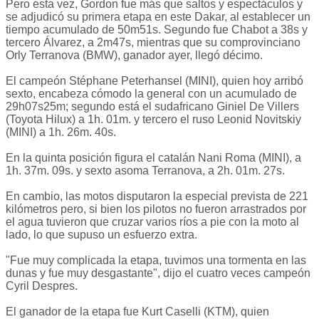
Pero esta vez, Gordon fue más que saltos y espectáculos y
se adjudicó su primera etapa en este Dakar, al establecer un
tiempo acumulado de 50m51s. Segundo fue Chabot a 38s y
tercero Álvarez, a 2m47s, mientras que su comprovinciano
Orly Terranova (BMW), ganador ayer, llegó décimo.
El campeón Stéphane Peterhansel (MINI), quien hoy arribó
sexto, encabeza cómodo la general con un acumulado de
29h07s25m; segundo está el sudafricano Giniel De Villers
(Toyota Hilux) a 1h. 01m. y tercero el ruso Leonid Novitskiy
(MINI) a 1h. 26m. 40s.
En la quinta posición figura el catalán Nani Roma (MINI), a
1h. 37m. 09s. y sexto asoma Terranova, a 2h. 01m. 27s.
En cambio, las motos disputaron la especial prevista de 221
kilómetros pero, si bien los pilotos no fueron arrastrados por
el agua tuvieron que cruzar varios ríos a pie con la moto al
lado, lo que supuso un esfuerzo extra.
"Fue muy complicada la etapa, tuvimos una tormenta en las
dunas y fue muy desgastante", dijo el cuatro veces campeón
Cyril Despres.
El ganador de la etapa fue Kurt Caselli (KTM), quien