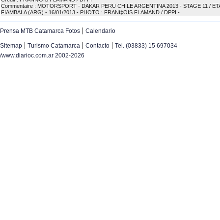
Commentaire : MOTORSPORT - DAKAR PERU CHILE ARGENTINA 2013 - STAGE 11 / ETA
FIAMBALA (ARG) - 16/01/2013 - PHOTO : FRANí‡OIS FLAMAND / DPPI - .
|
Prensa MTB Catamarca Fotos
Calendario
|
|
|
|
Sitemap
Turismo Catamarca
Contacto
Tel. (03833) 15 697034
/www.diarioc.com.ar 2002-2026