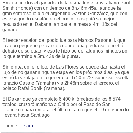
En cuatriciclos el ganador de la etapa fue el australiano Paul
Smith (Honda) con un tiempo de 3h.46m.45s., aunque la
gran sorpresa la dio el argentino Gastón González, que con
este segundo escalón en el podio consiguió su mejor
resultado en el Dakar al arribar a la meta a 4m. 18s del
ganador.
El tercer escalón del podio fue para Marcos Patronelli, que
tuvo un pequeño percance cuando una piedra se le metió
debajo de su cuatri y eso le hizo perder algunos minutos por
lo que terminó a 5m. 42s de la punta.
Sin embargo, el piloto de Las Flores se puede dar hasta el
lujo de no ganar ninguna etapa en los próximos días, ya que
estiró la ventaja en la general a 1h.50m.22s sobre su escolta
Ignacio Casale (Yamaha) y a 2h46m sobre el tercero, el
polaco Rafal Sonik (Yamaha).
El Dakar, que ya completó 6.400 kilómetros de los 8.574
totales, cruzará mañana a Chile por el Paso de San
Francisco para encarar el último tramo que el 19 de enero lo
llevará hasta Santiago.
Fuente:
Télam