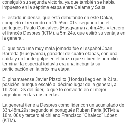
consiguió su segunda victoria, ya que también se había
impuesto en la séptima etapa entre Calama y Salta.
El estadounidense, que está debutando en este Dakar,
completó el recorrido en 2h.55m. 01s; segundo fue el
portugués Paulo Goncalves (Husqvarna) a 4m.45s. y tercero
el francés Despres (KTM), a 5m.24s, que estiró su ventaja en
la general.
El que tuvo una muy mala jornada fue el español Joan
Barreda (Husqvarna), ganador de cuatro etapas, con una
caída y un fuerte golpe en el brazo que si bien le permitió
terminar la especial todavía era una incógnita su
participación en la próxima etapa.
El pinamarense Javier Pizzolito (Honda) llegó en la 21ra.
posición, aunque escaló al décimo lugar de la general, a
1h.23m.13s del líder, lo que lo convierte en el mejor
argentino en las dos ruedas.
La general tiene a Despres como líder con un acumulado de
33h.48m.29s; segundo al portugués Rubén Faria (KTM) a
18m. 08s y tercero al chileno Francisco "Chaleco" López
(KTM).