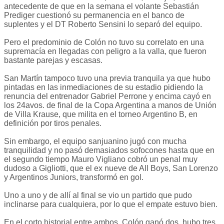
antecedente de que en la semana el volante Sebastián
Prediger cuestionó su permanencia en el banco de
suplentes y el DT Roberto Sensini lo separó del equipo.
Pero el predominio de Colón no tuvo su correlato en una
supremacía en llegadas con peligro a la valla, que fueron
bastante parejas y escasas.
San Martín tampoco tuvo una previa tranquila ya que hubo
pintadas en las inmediaciones de su estadio pidiendo la
renuncia del entrenador Gabriel Perrone y encima cayó en
los 24avos. de final de la Copa Argentina a manos de Unión
de Villa Krause, que milita en el torneo Argentino B, en
definición por tiros penales.
Sin embargo, el equipo sanjuanino jugó con mucha
tranquilidad y no pasó demasiados sofocones hasta que en
el segundo tiempo Mauro Vigliano cobró un penal muy
dudoso a Gigliotti, que el ex nueve de All Boys, San Lorenzo
y Argentinos Juniors, transformó en gol.
Uno a uno y de allí al final se vio un partido que pudo
inclinarse para cualquiera, por lo que el empate estuvo bien.
En el corto historial entre ambos, Colón ganó dos, hubo tres