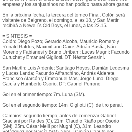
empates y los sanjuaninos no han podido hasta ahora ganar.
En la próxima fecha, la tercera del torneo Final, Colón será
visitante de Belgrano, el domingo, a las 18, y San Martín
recibirá a Newell´s Old Boys, el lunes, a las 22.15.
= SINTESIS =
Colón: Diego Pozo; Gerardo Alcoba, Mauricio Romero y
Ronald Raldes; Maximiliano Caire, Adrián Bastía, Iván
Moreno y Fabianesi y Bruno Urribarri; Lucas Mugni; Facundo
Curuchet y Emanuel Gigliotti. DT: Néstor Sensini.
San Martín: Luis Ardente; Santiago Hoyos, Damián Ledesma
y Lucas Landa; Facundo Affranchino, Andrés Alderete,
Francisco Alarcón y Emmanuel Mas; Jorge Luna; Diego
García y Humberto Osorio. DT: Gabriel Perrone.
Gol en el primer tiempo: 7m. Luna (SM).
Gol en el segundo tiempo: 14m. Gigliotti (C), de tiro penal.
Cambios: segundo tiempo, antes de comenzar Gabriel
Graciani por Raldes (C), 21m. Claudio Riaño por Osorio
(SM), 25m. César Melli por Mugni (C), 31m. Leandro
Velázquez por García (SM), 36m. Damián Canuto por