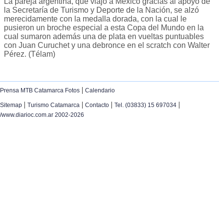
La pareja argentina, que viajó a México gracias al apoyo de
la Secretaría de Turismo y Deporte de la Nación, se alzó
merecidamente con la medalla dorada, con la cual le
pusieron un broche especial a esta Copa del Mundo en la
cual sumaron además una de plata en vueltas puntuables
con Juan Curuchet y una debronce en el scratch con Walter
Pérez. (Télam)
|
Prensa MTB Catamarca Fotos
Calendario
|
|
|
|
Sitemap
Turismo Catamarca
Contacto
Tel. (03833) 15 697034
/www.diarioc.com.ar 2002-2026