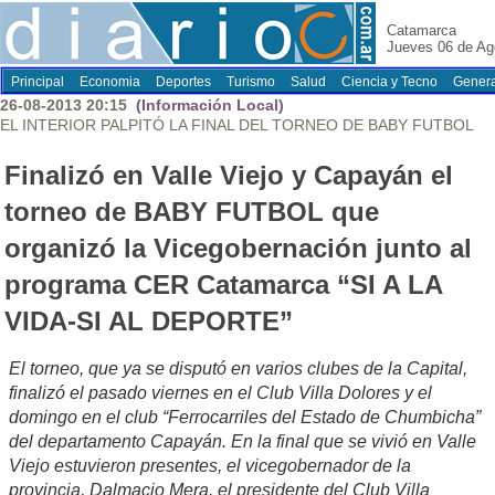
Catamarca
Jueves 06 de Ag
Principal
Economia
Deportes
Turismo
Salud
Ciencia y Tecno
Genera
26-08-2013 20:15
(Información Local)
EL INTERIOR PALPITÓ LA FINAL DEL TORNEO DE BABY FUTBOL
Finalizó en Valle Viejo y Capayán el
torneo de BABY FUTBOL que
organizó la Vicegobernación junto al
programa CER Catamarca “SI A LA
VIDA-SI AL DEPORTE”
El torneo, que ya se disputó en varios clubes de la Capital,
finalizó el pasado viernes en el Club Villa Dolores y el
domingo en el club “Ferrocarriles del Estado de Chumbicha”
del departamento Capayán. En la final que se vivió en Valle
Viejo estuvieron presentes, el vicegobernador de la
provincia, Dalmacio Mera, el presidente del Club Villa