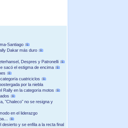
ima-Santiago
ally Dakar más duro
terhansel, Despres y Patronelli
se sacó el estigma de encima
nes
categoría cuatriciclos
postergada por la niebla
el Rally en la categoría motos
tados
, "Chaleco" no se resigna y
ómodo en el liderazgo
aba…
esierto y se enfila a la recta final