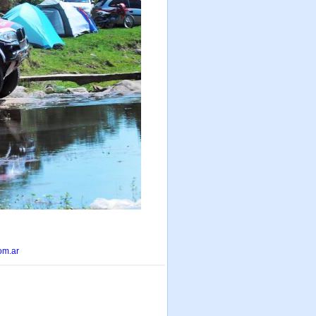
om.ar