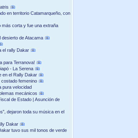
atris
ndo en territorio Catamarqueño, con
tó más corta y fue una extraña
el desierto de Atacama
 el rally Dakar
ra para Terranova!
iapó - La Serena
e en el Rally Dakar
 costado femenino
a pura velocidad
roblemas mecánicos
scal de Estado | Asunción de
s”, dejaron toda su música en el
lly Dakar
 Dakar tuvo sus mil tonos de verde