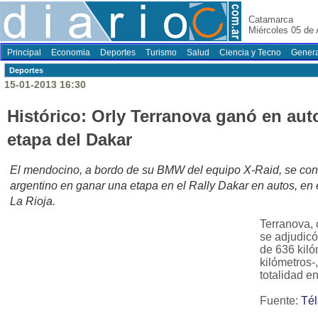
Catamarca
Miércoles 05 de
Principal
Economia
Deportes
Turismo
Salud
Ciencia y Tecno
Genera
Deportes
15-01-2013 16:30
Histórico: Orly Terranova ganó en aut
etapa del Dakar
El mendocino, a bordo de su BMW del equipo X-Raid, se convir
argentino en ganar una etapa en el Rally Dakar en autos, en 
La Rioja.
Terranova, 
se adjudicó
de 636 kiló
kilómetros-
totalidad en
Fuente:
Té