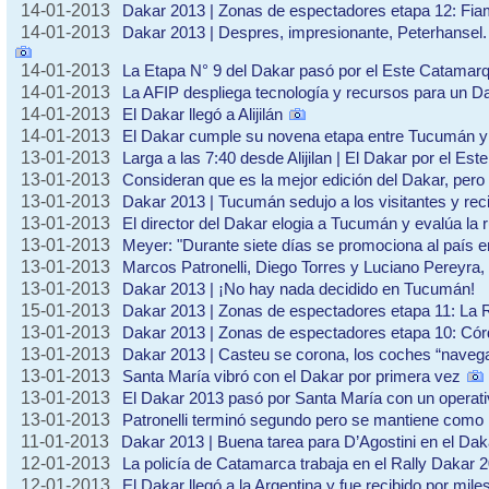
14-01-2013
Dakar 2013 | Zonas de espectadores etapa 12: Fia
14-01-2013
Dakar 2013 | Despres, impresionante, Peterhansel.
14-01-2013
La Etapa N° 9 del Dakar pasó por el Este Catamar
14-01-2013
La AFIP despliega tecnología y recursos para un D
14-01-2013
El Dakar llegó a Alijilán
14-01-2013
El Dakar cumple su novena etapa entre Tucumán 
13-01-2013
Larga a las 7:40 desde Alijilan | El Dakar por el E
13-01-2013
Consideran que es la mejor edición del Dakar, per
13-01-2013
Dakar 2013 | Tucumán sedujo a los visitantes y reci
13-01-2013
El director del Dakar elogia a Tucumán y evalúa la 
13-01-2013
Meyer: "Durante siete días se promociona al país 
13-01-2013
Marcos Patronelli, Diego Torres y Luciano Pereyra, 
13-01-2013
Dakar 2013 | ¡No hay nada decidido en Tucumán!
15-01-2013
Dakar 2013 | Zonas de espectadores etapa 11: La R
13-01-2013
Dakar 2013 | Zonas de espectadores etapa 10: Córd
13-01-2013
Dakar 2013 | Casteu se corona, los coches “naveg
13-01-2013
Santa María vibró con el Dakar por primera vez
13-01-2013
El Dakar 2013 pasó por Santa María con un operati
13-01-2013
Patronelli terminó segundo pero se mantiene como l
11-01-2013
Dakar 2013 | Buena tarea para D’Agostini en el Dak
12-01-2013
La policía de Catamarca trabaja en el Rally Dakar 
12-01-2013
El Dakar llegó a la Argentina y fue recibido por mile