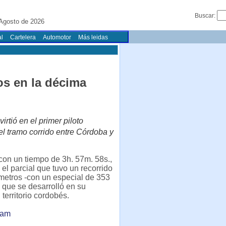
Buscar:
 Agosto de 2026
l
Cartelera
Automotor
Más leidas
os en la décima
tió en el primer piloto
el tramo corrido entre Córdoba y
con un tiempo de 3h. 57m. 58s.,
 el parcial que tuvo un recorrido
metros -con un especial de 353
, que se desarrolló en su
 territorio cordobés.
lam