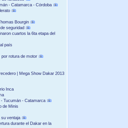
umán - Catamarca - Córdoba
derato
s Thomas Bourgin
o de seguridad
naron cuartos la 6ta etapa del
al país
por rotura de motor
erecedero | Mega Show Dakar 2013
rio Inca
ama
a - Tucumán - Catamarca
o de Minis
 su ventaja
rtura durante el Dakar en la