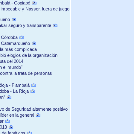
mbalá - Copiapó
 impecable y Nasser, fuera de juego
queño
akar seguro y transparente
y Córdoba
ste Catamarqueño
o la más complicada
bió elogios de la organización
ruta del 2014
en el mundo"
contra la trata de personas
ioja - Fiambalá
oba - La Rioja
an”
vo de Seguridad altamente positivo
íder en la general
ar
2013
s de fanáticos