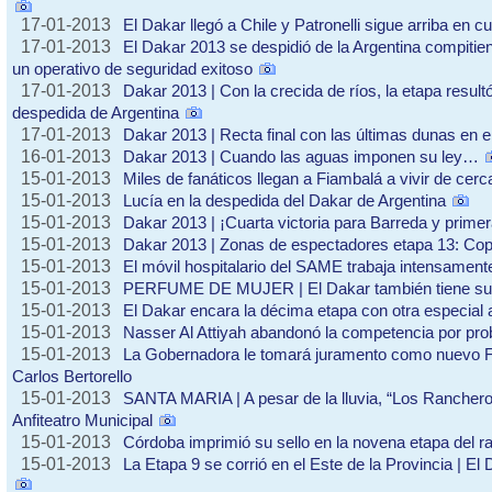
17-01-2013
El Dakar llegó a Chile y Patronelli sigue arriba en cu
17-01-2013
El Dakar 2013 se despidió de la Argentina compitie
un operativo de seguridad exitoso
17-01-2013
Dakar 2013 | Con la crecida de ríos, la etapa resul
despedida de Argentina
17-01-2013
Dakar 2013 | Recta final con las últimas dunas en 
16-01-2013
Dakar 2013 | Cuando las aguas imponen su ley…
15-01-2013
Miles de fanáticos llegan a Fiambalá a vivir de cerca
15-01-2013
Lucía en la despedida del Dakar de Argentina
15-01-2013
Dakar 2013 | ¡Cuarta victoria para Barreda y prime
15-01-2013
Dakar 2013 | Zonas de espectadores etapa 13: Cop
15-01-2013
El móvil hospitalario del SAME trabaja intensament
15-01-2013
PERFUME DE MUJER | El Dakar también tiene su
15-01-2013
El Dakar encara la décima etapa con otra especial 
15-01-2013
Nasser Al Attiyah abandonó la competencia por p
15-01-2013
La Gobernadora le tomará juramento como nuevo Fi
Carlos Bertorello
15-01-2013
SANTA MARIA | A pesar de la lluvia, “Los Ranchero
Anfiteatro Municipal
15-01-2013
Córdoba imprimió su sello en la novena etapa del ra
15-01-2013
La Etapa 9 se corrió en el Este de la Provincia | El