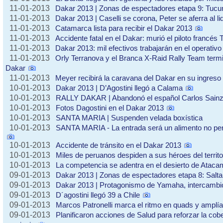
11-01-2013
Dakar 2013 | Zonas de espectadores etapa 9: Tuc
11-01-2013
Dakar 2013 | Caselli se corona, Peter se aferra al li
11-01-2013
Catamarca lista para recibir el Dakar 2013
11-01-2013
Accidente fatal en el Dakar: murió el piloto francé
11-01-2013
Dakar 2013: mil efectivos trabajarán en el operativ
11-01-2013
Orly Terranova y el Branca X-Raid Rally Team termi
Dakar
11-01-2013
Meyer recibirá la caravana del Dakar en su ingreso 
10-01-2013
Dakar 2013 | D’Agostini llegó a Calama
10-01-2013
RALLY DAKAR | Abandonó el español Carlos Sainz 
10-01-2013
Fotos Dagostini en el Dakar 2013
10-01-2013
SANTA MARIA | Suspenden velada boxística
10-01-2013
SANTA MARIA - La entrada será un alimento no p
10-01-2013
Accidente de tránsito en el Dakar 2013
10-01-2013
Miles de peruanos despiden a sus héroes del territo
10-01-2013
La competencia se adentra en el desierto de Atac
09-01-2013
Dakar 2013 | Zonas de espectadores etapa 8: Salt
09-01-2013
Dakar 2013 | Protagonismo de Yamaha, intercambi
09-01-2013
D´agostini llegó 39 a Chile
09-01-2013
Marcos Patronelli marca el ritmo en quads y amplía
09-01-2013
Planificaron acciones de Salud para reforzar la cobe