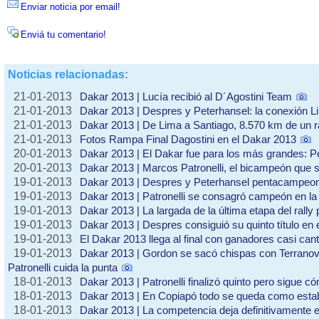
Enviar noticia por email!
Enviá tu comentario!
Noticias relacionadas:
21-01-2013
Dakar 2013 | Lucía recibió al D´Agostini Team
21-01-2013
Dakar 2013 | Despres y Peterhansel: la conexión L
21-01-2013
Dakar 2013 | De Lima a Santiago, 8.570 km de un r
21-01-2013
Fotos Rampa Final Dagostini en el Dakar 2013
20-01-2013
Dakar 2013 | El Dakar fue para los más grandes: Pe
20-01-2013
Dakar 2013 | Marcos Patronelli, el bicampeón que 
19-01-2013
Dakar 2013 | Despres y Peterhansel pentacampeo
19-01-2013
Dakar 2013 | Patronelli se consagró campeón en la 
19-01-2013
Dakar 2013 | La largada de la última etapa del rally 
19-01-2013
Dakar 2013 | Despres consiguió su quinto título en 
19-01-2013
El Dakar 2013 llega al final con ganadores casi can
19-01-2013
Dakar 2013 | Gordon se sacó chispas con Terranova
Patronelli cuida la punta
18-01-2013
Dakar 2013 | Patronelli finalizó quinto pero sigue c
18-01-2013
Dakar 2013 | En Copiapó todo se queda como est
18-01-2013
Dakar 2013 | La competencia deja definitivamente el d