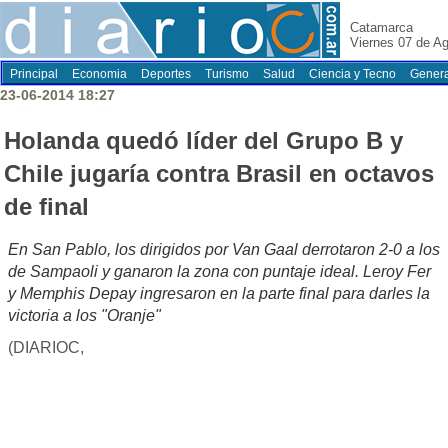
Catamarca
Viernes 07 de A
Principal
Economia
Deportes
Turismo
Salud
Ciencia y Tecno
Genera
23-06-2014 18:27
Holanda quedó líder del Grupo B y
Chile jugaría contra Brasil en octavos
de final
En San Pablo, los dirigidos por Van Gaal derrotaron 2-0 a los
de Sampaoli y ganaron la zona con puntaje ideal. Leroy Fer
y Memphis Depay ingresaron en la parte final para darles la
victoria a los "Oranje"
(DIARIOC,