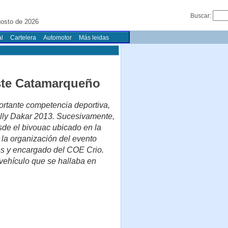
Buscar:
gosto de 2026
l
Cartelera
Automotor
Más leidas
Este Catamarqueño
portante competencia deportiva,
Rally Dakar 2013. Sucesivamente,
sde el bivouac ubicado en la
la organización del evento
les y encargado del COE Crio.
o vehículo que se hallaba en