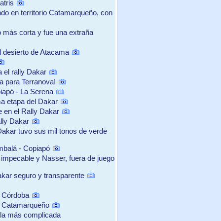
atris
ndo en territorio Catamarqueño, con
tó más corta y fue una extraña
el desierto de Atacama
 el rally Dakar
ra para Terranova!
iapó - La Serena
ma etapa del Dakar
e en el Rally Dakar
lly Dakar
 Dakar tuvo sus mil tonos de verde
mbalá - Copiapó
 impecable y Nasser, fuera de juego
akar seguro y transparente
y Córdoba
ste Catamarqueño
o la más complicada