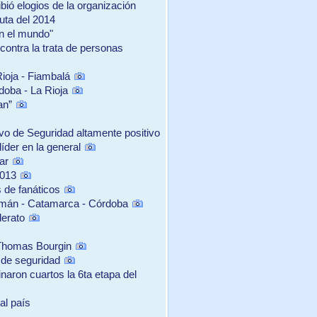
bió elogios de la organización
ruta del 2014
en el mundo"
contra la trata de personas
ioja - Fiambalá
oba - La Rioja
an”
vo de Seguridad altamente positivo
íder en la general
ar
2013
s de fanáticos
umán - Catamarca - Córdoba
derato
s Thomas Bourgin
o de seguridad
naron cuartos la 6ta etapa del
al país