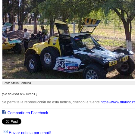
Foto: Stella Lencina
(Se ha leido 662 veces.)
Se permite la reproducción de esta noticia, citando la fuente
https://www.diarioc.c
Compartir en Facebook
Enviar noticia por email!