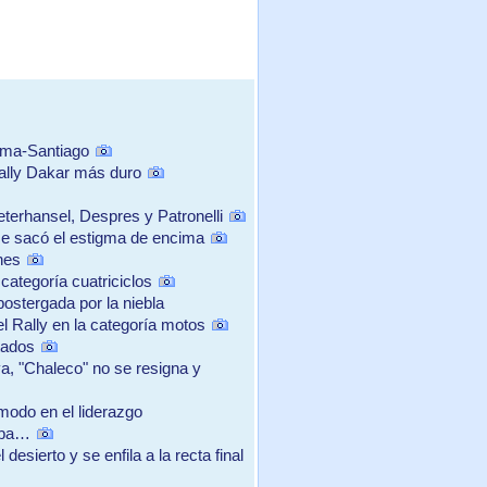
ima-Santiago
ally Dakar más duro
terhansel, Despres y Patronelli
se sacó el estigma de encima
nes
categoría cuatriciclos
postergada por la niebla
el Rally en la categoría motos
tados
, "Chaleco" no se resigna y
ómodo en el liderazgo
aba…
esierto y se enfila a la recta final