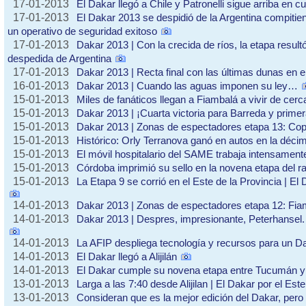
17-01-2013
El Dakar llegó a Chile y Patronelli sigue arriba en cu
17-01-2013
El Dakar 2013 se despidió de la Argentina compitie
un operativo de seguridad exitoso
17-01-2013
Dakar 2013 | Con la crecida de ríos, la etapa resul
despedida de Argentina
17-01-2013
Dakar 2013 | Recta final con las últimas dunas en 
16-01-2013
Dakar 2013 | Cuando las aguas imponen su ley…
15-01-2013
Miles de fanáticos llegan a Fiambalá a vivir de cerca
15-01-2013
Dakar 2013 | ¡Cuarta victoria para Barreda y prime
15-01-2013
Dakar 2013 | Zonas de espectadores etapa 13: Cop
15-01-2013
Histórico: Orly Terranova ganó en autos en la déci
15-01-2013
El móvil hospitalario del SAME trabaja intensament
15-01-2013
Córdoba imprimió su sello en la novena etapa del ra
15-01-2013
La Etapa 9 se corrió en el Este de la Provincia | El
14-01-2013
Dakar 2013 | Zonas de espectadores etapa 12: Fia
14-01-2013
Dakar 2013 | Despres, impresionante, Peterhansel.
14-01-2013
La AFIP despliega tecnología y recursos para un D
14-01-2013
El Dakar llegó a Alijilán
14-01-2013
El Dakar cumple su novena etapa entre Tucumán 
13-01-2013
Larga a las 7:40 desde Alijilan | El Dakar por el E
13-01-2013
Consideran que es la mejor edición del Dakar, per