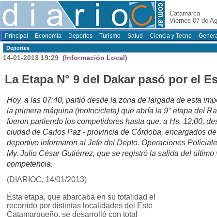
Catamarca
Viernes 07 de A
Principal
Economia
Deportes
Turismo
Salud
Ciencia y Tecno
Genera
Deportes
14-01-2013 19:29
(Información Local)
La Etapa N° 9 del Dakar pasó por el 
Hoy, a las 07:40, partió desde la zona de largada de esta im
la primera máquina (motocicleta) que abría la 9° etapa del 
fueron partiendo los competidores hasta que, a Hs. 12:00, de
ciudad de Carlos Paz - provincia de Córdoba, encargados de 
deportivo informaron al Jefe del Depto. Operaciones Policia
My. Julio César Gutiérrez, que se registró la salida del últim
competencia.
(DIARIOC, 14/01/2013)
Ésta etapa, que abarcaba en su totalidad el
recorrido por distintas localidades del Este
Catamarqueño, se desarrolló con total