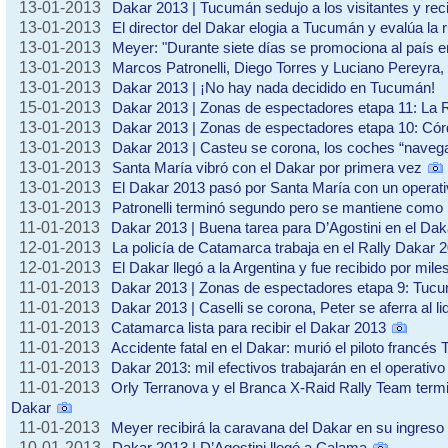
13-01-2013
Dakar 2013 | Tucumán sedujo a los visitantes y reci
13-01-2013
El director del Dakar elogia a Tucumán y evalúa la 
13-01-2013
Meyer: "Durante siete días se promociona al país 
13-01-2013
Marcos Patronelli, Diego Torres y Luciano Pereyra, 
13-01-2013
Dakar 2013 | ¡No hay nada decidido en Tucumán!
15-01-2013
Dakar 2013 | Zonas de espectadores etapa 11: La R
13-01-2013
Dakar 2013 | Zonas de espectadores etapa 10: Córd
13-01-2013
Dakar 2013 | Casteu se corona, los coches “naveg
13-01-2013
Santa María vibró con el Dakar por primera vez
13-01-2013
El Dakar 2013 pasó por Santa María con un operati
13-01-2013
Patronelli terminó segundo pero se mantiene como l
11-01-2013
Dakar 2013 | Buena tarea para D’Agostini en el Dak
12-01-2013
La policía de Catamarca trabaja en el Rally Dakar 
12-01-2013
El Dakar llegó a la Argentina y fue recibido por mile
11-01-2013
Dakar 2013 | Zonas de espectadores etapa 9: Tuc
11-01-2013
Dakar 2013 | Caselli se corona, Peter se aferra al li
11-01-2013
Catamarca lista para recibir el Dakar 2013
11-01-2013
Accidente fatal en el Dakar: murió el piloto francé
11-01-2013
Dakar 2013: mil efectivos trabajarán en el operativ
11-01-2013
Orly Terranova y el Branca X-Raid Rally Team termi
Dakar
11-01-2013
Meyer recibirá la caravana del Dakar en su ingreso 
10-01-2013
Dakar 2013 | D’Agostini llegó a Calama