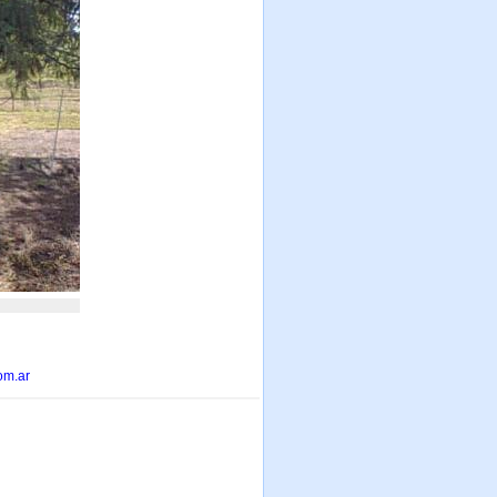
om.ar