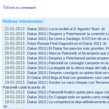
Enviá tu comentario!
Noticias relacionadas:
21-01-2013
Dakar 2013 | Lucía recibió al D´Agostini Team
21-01-2013
Dakar 2013 | Despres y Peterhansel: la conexión L
21-01-2013
Dakar 2013 | De Lima a Santiago, 8.570 km de un r
21-01-2013
Fotos Rampa Final Dagostini en el Dakar 2013
20-01-2013
Dakar 2013 | El Dakar fue para los más grandes: Pe
20-01-2013
Dakar 2013 | Marcos Patronelli, el bicampeón que 
19-01-2013
Dakar 2013 | Despres y Peterhansel pentacampeo
19-01-2013
Dakar 2013 | Patronelli se consagró campeón en la 
19-01-2013
Dakar 2013 | La largada de la última etapa del rally 
19-01-2013
Dakar 2013 | Despres consiguió su quinto título en 
19-01-2013
El Dakar 2013 llega al final con ganadores casi can
19-01-2013
Dakar 2013 | Gordon se sacó chispas con Terranova
Patronelli cuida la punta
18-01-2013
Dakar 2013 | Patronelli finalizó quinto pero sigue c
18-01-2013
Dakar 2013 | En Copiapó todo se queda como est
18-01-2013
Dakar 2013 | La competencia deja definitivamente el d