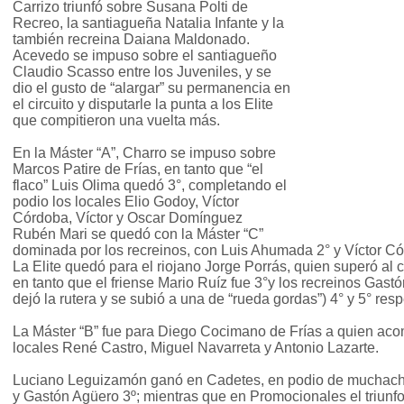
Carrizo triunfó sobre Susana Polti de
Recreo, la santiagueña Natalia Infante y la
también recreina Daiana Maldonado.
Acevedo se impuso sobre el santiagueño
Claudio Scasso entre los Juveniles, y se
dio el gusto de “alargar” su permanencia en
el circuito y disputarle la punta a los Elite
que compitieron una vuelta más.
En la Máster “A”, Charro se impuso sobre
Marcos Patire de Frías, en tanto que “el
flaco” Luis Olima quedó 3°, completando el
podio los locales Elio Godoy, Víctor
Córdoba, Víctor y Oscar Domínguez
Rubén Mari se quedó con la Máster “C”
dominada por los recreinos, con Luis Ahumada 2° y Víctor C
La Elite quedó para el riojano Jorge Porrás, quien superó al 
en tanto que el friense Mario Ruíz fue 3°y los recreinos Gast
dejó la rutera y se subió a una de “rueda gordas”) 4° y 5° res
La Máster “B” fue para Diego Cocimano de Frías a quien aco
locales René Castro, Miguel Navarreta y Antonio Lazarte.
Luciano Leguizamón ganó en Cadetes, en podio de muchacho
y Gastón Agüero 3º; mientras que en Promocionales el triunfo