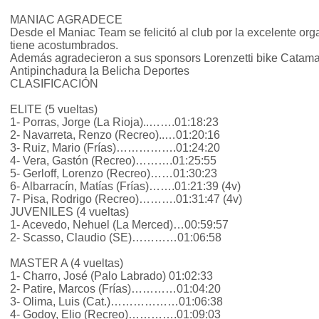
MANIAC AGRADECE
Desde el Maniac Team se felicitó al club por la excelente org
tiene acostumbrados.
Además agradecieron a sus sponsors Lorenzetti bike Catama
Antipinchadura la Belicha Deportes
CLASIFICACIÓN
ELITE (5 vueltas)
1- Porras, Jorge (La Rioja)..…….01:18:23
2- Navarreta, Renzo (Recreo)..…01:20:16
3- Ruiz, Mario (Frías)…………….01:24:20
4- Vera, Gastón (Recreo)……….01:25:55
5- Gerloff, Lorenzo (Recreo)……01:30:23
6- Albarracín, Matías (Frías)…….01:21:39 (4v)
7- Pisa, Rodrigo (Recreo)……….01:31:47 (4v)
JUVENILES (4 vueltas)
1- Acevedo, Nehuel (La Merced)…00:59:57
2- Scasso, Claudio (SE)…………01:06:58
MASTER A (4 vueltas)
1- Charro, José (Palo Labrado) 01:02:33
2- Patire, Marcos (Frías)…………01:04:20
3- Olima, Luis (Cat.)………………01:06:38
4- Godoy, Elio (Recreo)………….01:09:03