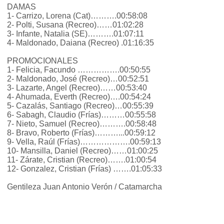
DAMAS
1- Carrizo, Lorena (Cat)……….00:58:08
2- Polti, Susana (Recreo)……01:02:28
3- Infante, Natalia (SE)……….01:07:11
4- Maldonado, Daiana (Recreo) .01:16:35
PROMOCIONALES
1- Felicia, Facundo …………….00:50:55
2- Maldonado, José (Recreo)…00:52:51
3- Lazarte, Angel (Recreo)……00:53:40
4- Ahumada, Everth (Recreo)….00:54:24
5- Cazalás, Santiago (Recreo)…00:55:39
6- Sabagh, Claudio (Frías)………00:55:58
7- Nieto, Samuel (Recreo)……….00:58:48
8- Bravo, Roberto (Frías)………...00:59:12
9- Vella, Raúl (Frías)……………….00:59:13
10- Mansilla, Daniel (Recreo)……01:00:25
11- Zárate, Cristian (Recreo)…….01:00:54
12- Gonzalez, Cristian (Frías) …….01:05:33
Gentileza Juan Antonio Verón / Catamarcha