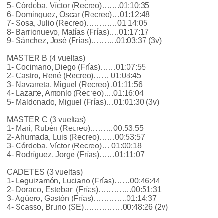
5- Córdoba, Víctor (Recreo)…….01:10:35
6- Dominguez, Oscar (Recreo)…01:12:48
7- Sosa, Julio (Recreo)…………01:14:05
8- Barrionuevo, Matías (Frías)….01:17:17
9- Sánchez, José (Frías)……….01:03:37 (3v)
MASTER B (4 vueltas)
1- Cocimano, Diego (Frías)……01:07:55
2- Castro, René (Recreo)…… 01:08:45
3- Navarreta, Miguel (Recreo) .01:11:56
4- Lazarte, Antonio (Recreo)….01:16:04
5- Maldonado, Miguel (Frías)…01:01:30 (3v)
MASTER C (3 vueltas)
1- Mari, Rubén (Recreo)………00:53:55
2- Ahumada, Luis (Recreo)……00:53:57
3- Córdoba, Víctor (Recreo)… 01:00:18
4- Rodríguez, Jorge (Frías)……01:11:07
CADETES (3 vueltas)
1- Leguizamón, Luciano (Frías)……00:46:44
2- Dorado, Esteban (Frías)………….00:51:31
3- Agüero, Gastón (Frías)………….01:14:37
4- Scasso, Bruno (SE)……………00:48:26 (2v)