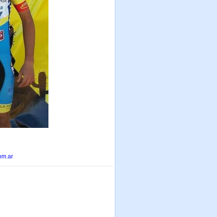
om.ar