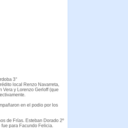
órdoba 3°
crédito local Renzo Navarreta,
ón Vera y Lorenzo Gerloff (que
pectivamente.
mpañaron en el podio por los
s de Frías. Esteban Dorado 2º
 fue para Facundo Felicia.