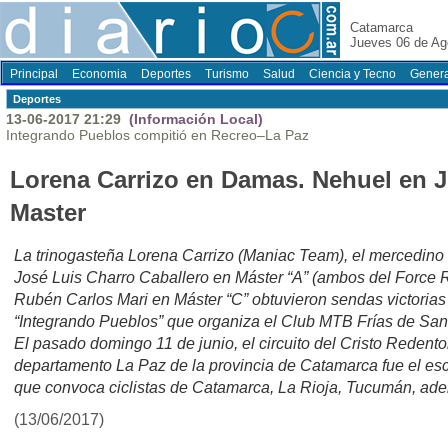
Catamarca
Jueves 06 de Ag
Principal
Economia
Deportes
Turismo
Salud
Ciencia y Tecno
Genera
Deportes
13-06-2017 21:29
(Información Local)
Integrando Pueblos compitió en Recreo–La Paz
Lorena Carrizo en Damas. Nehuel en Jr
Master
La trinogasteña Lorena Carrizo (Maniac Team), el mercedino
José Luis Charro Caballero en Máster “A” (ambos del Force R
Rubén Carlos Mari en Máster “C” obtuvieron sendas victorias 
“Integrando Pueblos” que organiza el Club MTB Frías de San
El pasado domingo 11 de junio, el circuito del Cristo Redento
departamento La Paz de la provincia de Catamarca fue el esc
que convoca ciclistas de Catamarca, La Rioja, Tucumán, ad
(13/06/2017)