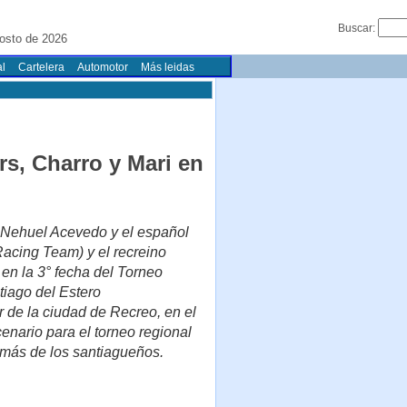
Buscar:
osto de 2026
l
Cartelera
Automotor
Más leidas
s, Charro y Mari en
 Nehuel Acevedo y el español
acing Team) y el recreino
en la 3° fecha del Torneo
tiago del Estero
r de la ciudad de Recreo, en el
enario para el torneo regional
emás de los santiagueños.