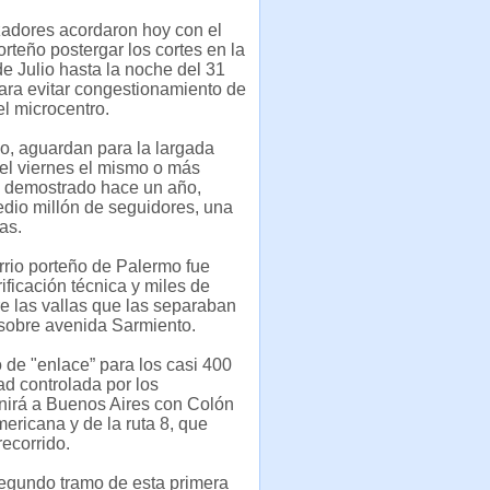
zadores acordaron hoy con el
rteño postergar los cortes en la
e Julio hasta la noche del 31
ara evitar congestionamiento de
el microcentro.
o, aguardan para la largada
el viernes el mismo o más
 demostrado hace un año,
edio millón de seguidores, una
as.
arrio porteño de Palermo fue
ificación técnica y miles de
e las vallas que las separaban
 sobre avenida Sarmiento.
 de "enlace” para los casi 400
ad controlada por los
nirá a Buenos Aires con Colón
mericana y de la ruta 8, que
recorrido.
 segundo tramo de esta primera