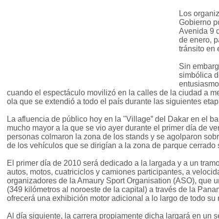
Los organi
Gobierno po
Avenida 9 d
de enero, p
tránsito en 
Sin embarg
simbólica d
entusiasmo
cuando el espectáculo movilizó en la calles de la ciudad a m
ola que se extendió a todo el país durante las siguientes etap
La afluencia de público hoy en la "Village” del Dakar en el b
mucho mayor a la que se vio ayer durante el primer día de ver
personas colmaron la zona de los stands y se agolparon sobr
de los vehículos que se dirigían a la zona de parque cerrado
El primer día de 2010 será dedicado a la largada y a un tramo
autos, motos, cuatriciclos y camiones participantes, a velocid
organizadores de la Amaury Sport Organisation (ASO), que u
(349 kilómetros al noroeste de la capital) a través de la Pana
ofrecerá una exhibición motor adicional a lo largo de todo su 
Al día siguiente, la carrera propiamente dicha largará en un