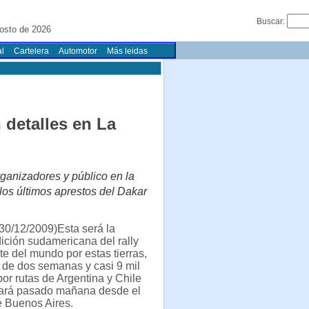
Buscar:
osto de 2026
l
Cartelera
Automotor
Más leidas
 detalles en La
ganizadores y público en la
os últimos aprestos del Dakar
30/12/2009)Esta será la
ción sudamericana del rally
e del mundo por estas tierras,
 de dos semanas y casi 9 mil
por rutas de Argentina y Chile
gará pasado mañana desde el
e Buenos Aires.