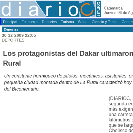
Catamarca
Jueves 06 de Ag
Principal
Economia
Deportes
Turismo
Salud
Ciencia y Tecno
Genera
Deportes
30-12-2009 22:05
DEPORTES
Los protagonistas del Dakar ultimaron
Rural
Un constante hormigueo de pilotos, mecánicos, asistentes, or
pequeña ciudad montada dentro de La Rural caracterizó hoy l
del Bicentenario.
(DIARIOC, 
segunda edi
más exigent
una carrera
kilómetros 
que se lar
Obelisco d