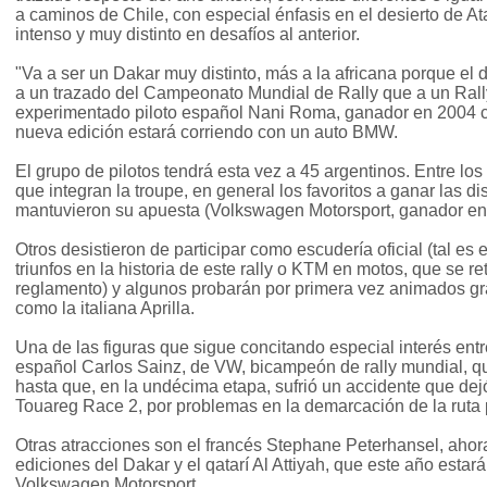
a caminos de Chile, con especial énfasis en el desierto de A
intenso y muy distinto en desafíos al anterior.
"Va a ser un Dakar muy distinto, más a la africana porque el
a un trazado del Campeonato Mundial de Rally que a un Rally
experimentado piloto español Nani Roma, ganador en 2004 c
nueva edición estará corriendo con un auto BMW.
El grupo de pilotos tendrá esta vez a 45 argentinos. Entre lo
que integran la troupe, en general los favoritos a ganar las di
mantuvieron su apuesta (Volkswagen Motorsport, ganador en
Otros desistieron de participar como escudería oficial (tal es 
triunfos en la historia de este rally o KTM en motos, que se re
reglamento) y algunos probarán por primera vez animados gr
como la italiana Aprilla.
Una de las figuras que sigue concitando especial interés entr
español Carlos Sainz, de VW, bicampeón de rally mundial, qui
hasta que, en la undécima etapa, sufrió un accidente que de
Touareg Race 2, por problemas en la demarcación de la ruta 
Otras atracciones son el francés Stephane Peterhansel, ah
ediciones del Dakar y el qatarí Al Attiyah, que este año esta
Volkswagen Motorsport.