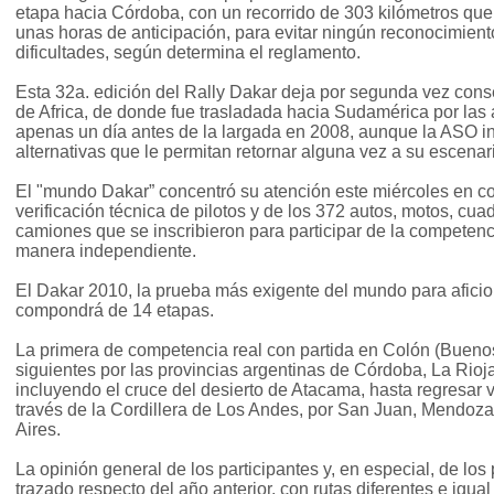
etapa hacia Córdoba, con un recorrido de 303 kilómetros que
unas horas de anticipación, para evitar ningún reconocimiento
dificultades, según determina el reglamento.
Esta 32a. edición del Rally Dakar deja por segunda vez conse
de Africa, de donde fue trasladada hacia Sudamérica por las 
apenas un día antes de la largada en 2008, aunque la ASO 
alternativas que le permitan retornar alguna vez a su escenari
El "mundo Dakar” concentró su atención este miércoles en co
verificación técnica de pilotos y de los 372 autos, motos, cua
camiones que se inscribieron para participar de la competenc
manera independiente.
El Dakar 2010, la prueba más exigente del mundo para aficio
compondrá de 14 etapas.
La primera de competencia real con partida en Colón (Buenos 
siguientes por las provincias argentinas de Córdoba, La Rioj
incluyendo el cruce del desierto de Atacama, hasta regresar
través de la Cordillera de Los Andes, por San Juan, Mendoza
Aires.
La opinión general de los participantes y, en especial, de los
trazado respecto del año anterior, con rutas diferentes e igu