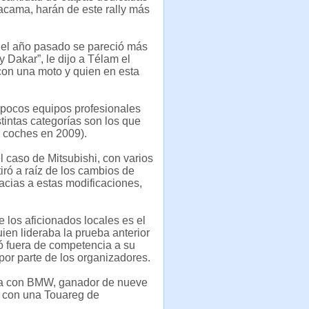
tacama, harán de este rally más
 del año pasado se pareció más
 Dakar”, le dijo a Télam el
on una moto y quien en esta
s pocos equipos profesionales
stintas categorías son los que
 coches en 2009).
el caso de Mitsubishi, con varios
tiró a raíz de los cambios de
acias a estas modificaciones,
e los aficionados locales es el
en lideraba la prueba anterior
jó fuera de competencia a su
por parte de los organizadores.
ora con BMW, ganador de nueve
rá con una Touareg de