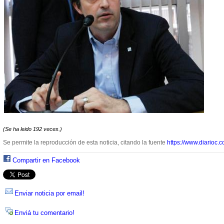
(Se ha leido 192 veces.)
Se permite la reproducción de esta noticia, citando la fuente
https://www.diarioc.c
Compartir en Facebook
Enviar noticia por email!
Enviá tu comentario!