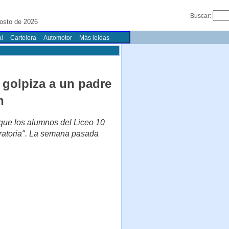
Buscar:
osto de 2026
l
Cartelera
Automotor
Más leidas
 golpiza a un padre
n
 que los alumnos del Liceo 10
aratoria". La semana pasada