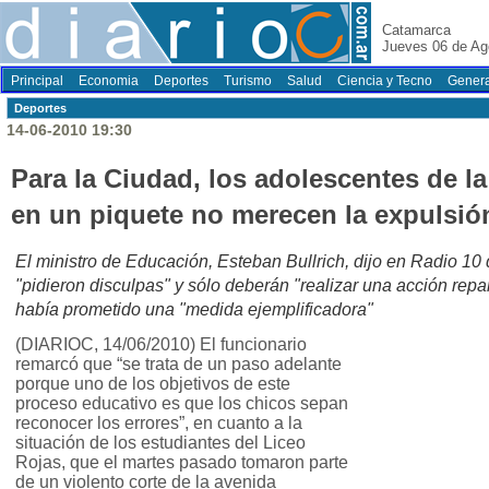
Catamarca
Jueves 06 de Ag
Principal
Economia
Deportes
Turismo
Salud
Ciencia y Tecno
Genera
Deportes
14-06-2010 19:30
Para la Ciudad, los adolescentes de la
en un piquete no merecen la expulsió
El ministro de Educación, Esteban Bullrich, dijo en Radio 10
"pidieron disculpas" y sólo deberán "realizar una acción rep
había prometido una "medida ejemplificadora"
(DIARIOC, 14/06/2010) El funcionario
remarcó que “se trata de un paso adelante
porque uno de los objetivos de este
proceso educativo es que los chicos sepan
reconocer los errores”, en cuanto a la
situación de los estudiantes del Liceo
Rojas, que el martes pasado tomaron parte
de un violento corte de la avenida