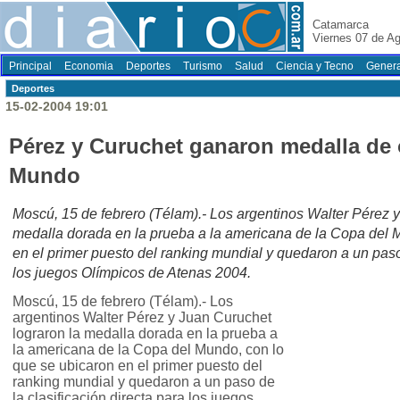
Catamarca
Viernes 07 de A
Principal
Economia
Deportes
Turismo
Salud
Ciencia y Tecno
Genera
Deportes
15-02-2004 19:01
Pérez y Curuchet ganaron medalla de 
Mundo
Moscú, 15 de febrero (Télam).- Los argentinos Walter Pérez y
medalla dorada en la prueba a la americana de la Copa del 
en el primer puesto del ranking mundial y quedaron a un paso 
los juegos Olímpicos de Atenas 2004.
Moscú, 15 de febrero (Télam).- Los
argentinos Walter Pérez y Juan Curuchet
lograron la medalla dorada en la prueba a
la americana de la Copa del Mundo, con lo
que se ubicaron en el primer puesto del
ranking mundial y quedaron a un paso de
la clasificación directa para los juegos