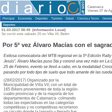
Catamarca
Viernes 07 de A
Principal
Economia
Deportes
Turismo
Salud
Ciencia y Tecno
Genera
Deportes
01-03-2017 08:49
(Información Local)
Se corrió este sábado 25 en Villa Vil, Belén
Por 5ª vez Álvaro Macías con el sagr
Exitosa convocatoria del MTB regional en la 5º Edición Rall
Jesús”, Álvaro Macías puso 5ta y coronó una vez más en La L
25 de Febrero, evento se llevó a cabo, en la modalidad Cros
pasando por todo tipo de suelo que todo amante de las rueda
(28/02/2017) Organizado por la
Municipalidad de Villa Vil; con un total de
165 Bikers provenientes de toda la región-
cuatro provincias y de la mayoría de los
departamentos de Catamarca- colmando
todas las expectativas en las categorías
competitivas y no competitivas recorrieron
un circuito donde la largada y llegada fue