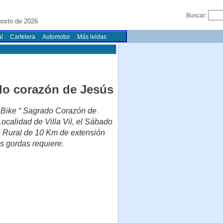
Buscar:
gosto de 2026
l
Cartelera
Automotor
Más leidas
ado corazón de Jesús
y Bike “ Sagrado Corazón de
ocalidad de Villa Vil, el Sábado
s Rural de 10 Km de extensión
s gordas requiere.