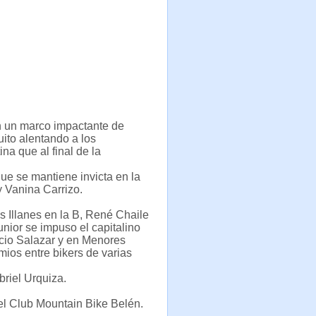
on un marco impactante de
cuito alentando a los
na que al final de la
ue se mantiene invicta en la
 Vanina Carrizo.
 Illanes en la B, René Chaile
unior se impuso el capitalino
cio Salazar y en Menores
ios entre bikers de varias
riel Urquiza.
del Club Mountain Bike Belén.