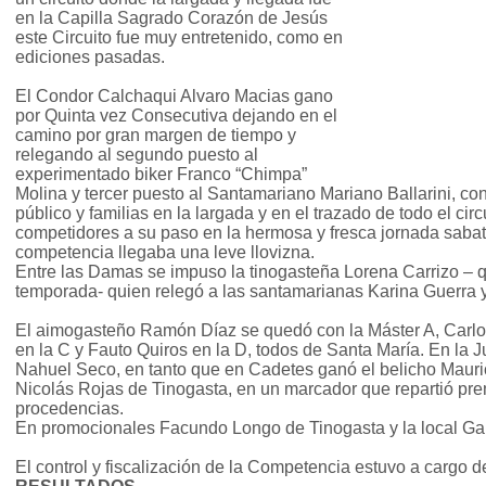
en la Capilla Sagrado Corazón de Jesús
este Circuito fue muy entretenido, como en
ediciones pasadas.
El Condor Calchaqui Alvaro Macias gano
por Quinta vez Consecutiva dejando en el
camino por gran margen de tiempo y
relegando al segundo puesto al
experimentado biker Franco “Chimpa”
Molina y tercer puesto al Santamariano Mariano Ballarini, c
público y familias en la largada y en el trazado de todo el cir
competidores a su paso en la hermosa y fresca jornada sabati
competencia llegaba una leve llovizna.
Entre las Damas se impuso la tinogasteña Lorena Carrizo – q
temporada- quien relegó a las santamarianas Karina Guerra y
El aimogasteño Ramón Díaz se quedó con la Máster A, Carlos
en la C y Fauto Quiros en la D, todos de Santa María. En la J
Nahuel Seco, en tanto que en Cadetes ganó el belicho Mauri
Nicolás Rojas de Tinogasta, en un marcador que repartió prem
procedencias.
En promocionales Facundo Longo de Tinogasta y la local Gab
El control y fiscalización de la Competencia estuvo a cargo 