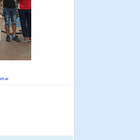
om.ar