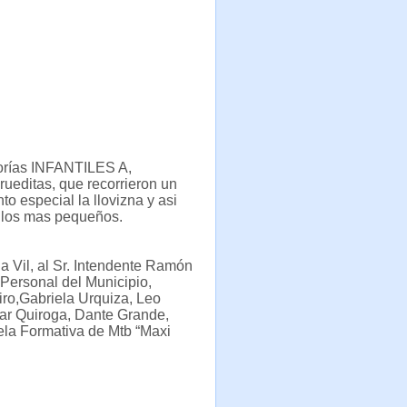
gorías INFANTILES A,
ditas, que recorrieron un
o especial la llovizna y asi
a los mas pequeños.
a Vil, al Sr. Intendente Ramón
 Personal del Municipio,
iro,Gabriela Urquiza, Leo
ar Quiroga, Dante Grande,
ela Formativa de Mtb “Maxi