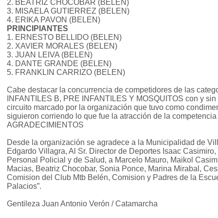
2. BEATRIZ CHOCOBAR (BELEN)
3. MISAELA GUTIERREZ (BELEN)
4. ERIKA PAVON (BELEN)
PRINCIPIANTES
1. ERNESTO BELLIDO (BELEN)
2. XAVIER MORALES (BELEN)
3. JUAN LEIVA (BELEN)
4. DANTE GRANDE (BELEN)
5. FRANKLIN CARRIZO (BELEN)
Cabe destacar la concurrencia de competidores de las cate
INFANTILES B, PRE INFANTILES Y MOSQUITOS con y sin rue
circuito marcado por la organización que tuvo como condiment
siguieron corriendo lo que fue la atracción de la competenci
AGRADECIMIENTOS
Desde la organización se agradece a la Municipalidad de Vill
Edgardo Villagra, Al Sr. Director de Deportes Isaac Casimiro,
Personal Policial y de Salud, a Marcelo Mauro, Maikol Casim
Macias, Beatriz Chocobar, Sonia Ponce, Marina Mirabal, Ces
Comision del Club Mtb Belén, Comision y Padres de la Escu
Palacios”.
Gentileza Juan Antonio Verón / Catamarcha