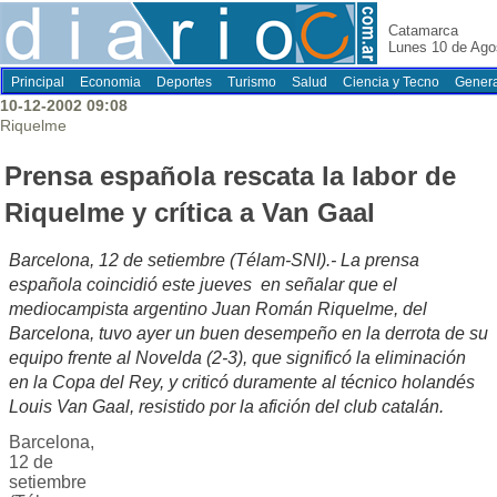
Catamarca
Lunes 10 de Ago
Principal
Economia
Deportes
Turismo
Salud
Ciencia y Tecno
Genera
10-12-2002 09:08
Riquelme
Prensa española rescata la labor de
Riquelme y crítica a Van Gaal
Barcelona, 12 de setiembre (Télam-SNI).- La prensa
española coincidió este jueves en señalar que el
mediocampista argentino Juan Román Riquelme, del
Barcelona, tuvo ayer un buen desempeño en la derrota de su
equipo frente al Novelda (2-3), que significó la eliminación
en la Copa del Rey, y criticó duramente al técnico holandés
Louis Van Gaal, resistido por la afición del club catalán.
Barcelona,
12 de
setiembre