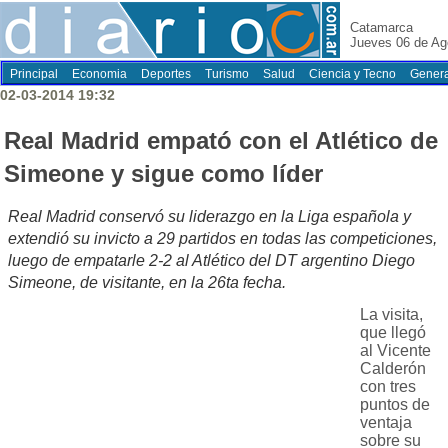
Catamarca
Jueves 06 de Ag
Principal
Economia
Deportes
Turismo
Salud
Ciencia y Tecno
Genera
02-03-2014 19:32
Real Madrid empató con el Atlético de
Simeone y sigue como líder
Real Madrid conservó su liderazgo en la Liga española y
extendió su invicto a 29 partidos en todas las competiciones,
luego de empatarle 2-2 al Atlético del DT argentino Diego
Simeone, de visitante, en la 26ta fecha.
La visita,
que llegó
al Vicente
Calderón
con tres
puntos de
ventaja
sobre su