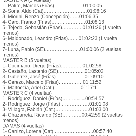
MASTER A (5 vueltas)
1- Patire, Marcos (Frías)………………01:00:05
2- Soria, Aldo (Cat)………………………01:06:16
3- Miorini, Renzo (Concepción)……01:06:35
4- Caro, Franco (Frías)…………………01:08:13
5- Tejeda, Sebastián (Frías)………….01:01:26 (1 vuelta
menos)
6- Maldonado, Leandro (Frías)…….01:02:23 (1 vuelta
menos)
7- Luna, Pablo (SE)………………….01:00:06 (2 vueltas
menos)
MASTER B (5 vueltas)
1- Cocimano, Diego (Frías)……….….01:02:58
2- Castaño, Lastenio (SE)……………..01:05:02
3- Gutierrez, José (Frías)………………01:09:10
4- Cerezo, Marcelo (Frías)……………01:11:52
5- Martoccia, Ariel (Cat.)……………..01:17:11
MASTER C (4 vueltas)
1- Rodríguez, Daniel (Frías)……….......00:54:57
2- Rodríguez, Jorge (Frías)………………01:01:08
3- Villagra, Fabián (Cat.)…………………01:03:00
4- Chazarreta, Ricardo (SE)…………00:42:59 (2 vueltas
menos)
DAMAS (4 vueltas)
1- Carrizo, Lorena (Cat)…………………….00:57:40