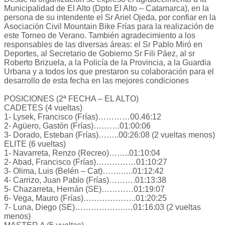
Municipalidad de El Alto (Dpto El Alto – Catamarca), en la
persona de su intendente el Sr Ariel Ojeda, por confiar en la
Asociación Civil Mountain Bike Frías para la realización de
este Torneo de Verano. También agradecimiento a los
responsables de las diversas áreas: el Sr Pablo Miró en
Deportes, al Secretario de Gobierno Sr Fili Páez, al sr
Roberto Brizuela, a la Policía de la Provincia, a la Guardia
Urbana y a todos los que prestaron su colaboración para el
desarrollo de esta fecha en las mejores condiciones
POSICIONES (2ª FECHA – EL ALTO)
CADETES (4 vueltas)
1- Lysek, Francisco (Frías)…………00.46:12
2- Agüero, Gastón (Frías)……….01:00:06
3- Dorado, Esteban (Frías)……..00:26:08 (2 vueltas menos)
ELITE (6 vueltas)
1- Navarreta, Renzo (Recreo)……..01:10:04
2- Abad, Francisco (Frías)……………01:10:27
3- Olima, Luis (Belén – Cat)…….…..01:12:42
4- Carrizo, Juan Pablo (Frías)……….01:13:38
5- Chazarreta, Hernán (SE)…………01:19:07
6- Vega, Mauro (Frías)………………..01:20:25
7- Luna, Diego (SE)……………….…01:16:03 (2 vueltas
menos)