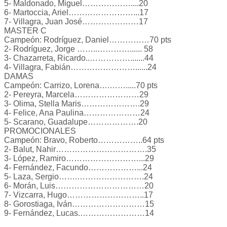
5- Maldonado, Miguel………………....20
6- Martoccia, Ariel……………………...17
7- Villagra, Juan José…………………17
MASTER C
Campeón: Rodríguez, Daniel……………70 pts
2- Rodríguez, Jorge ……..…………...... 58
3- Chazarreta, Ricardo..…………….......44
4- Villagra, Fabián……………………......24
DAMAS
Campeón: Carrizo, Lorena….…….....70 pts
2- Pereyra, Marcela……………………29
3- Olima, Stella Maris………………….29
4- Felice, Ana Paulina…………………24
5- Scarano, Guadalupe……………….20
PROMOCIONALES
Campeón: Bravo, Roberto……………..64 pts
2- Balut, Nahir…………………………….35
3- López, Ramiro………………………...29
4- Fernández, Facundo………………...24
5- Laza, Sergio…….…………………….24
6- Morán, Luis……………………………20
7- Vizcarra, Hugo………………………..17
8- Gorostiaga, Iván………………………15
9- Fernández, Lucas.……………………14