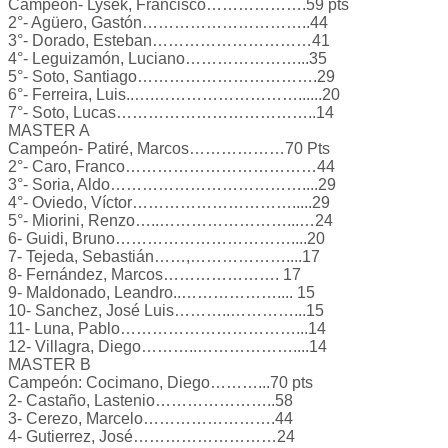
Campeón- Lysek, Francisco……………….59 pts
2°- Agüero, Gastón…………………………..44
3°- Dorado, Esteban…………………………41
4°- Leguizamón, Luciano…………………...35
5°- Soto, Santiago…………………………….29
6°- Ferreira, Luis..….………………………......20
7°- Soto, Lucas………………………………..14
MASTER A
Campeón- Patiré, Marcos………………70 Pts
2°- Caro, Franco………………………………44
3°- Soria, Aldo………………………………....29
4°- Oviedo, Víctor………………………….....29
5°- Miorini, Renzo…..……………………...…24
6- Guidi, Bruno……………………………....20
7- Tejeda, Sebastián……,………………....17
8- Fernández, Marcos…………………. 17
9- Maldonado, Leandro..……………….... 15
10- Sanchez, José Luis………..…………...15
11- Luna, Pablo……………………………...14
12- Villagra, Diego………..………………....14
MASTER B
Campeón: Cocimano, Diego………...70 pts
2- Castaño, Lastenio…………………..58
3- Cerezo, Marcelo…………………….44
4- Gutierrez, José………………………24