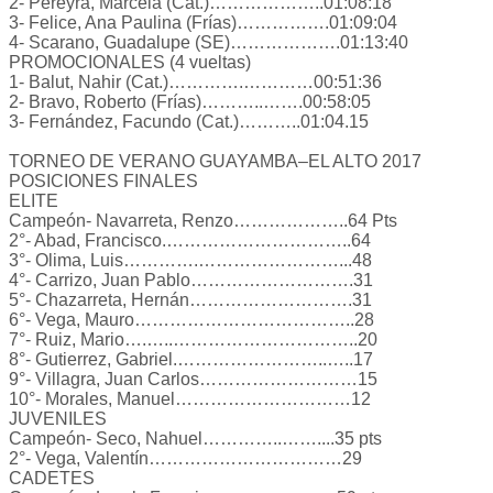
2- Pereyra, Marcela (Cat.)………………..01:08:18
3- Felice, Ana Paulina (Frías)…………….01:09:04
4- Scarano, Guadalupe (SE)……………….01:13:40
PROMOCIONALES (4 vueltas)
1- Balut, Nahir (Cat.)………….…………00:51:36
2- Bravo, Roberto (Frías)………..…….00:58:05
3- Fernández, Facundo (Cat.)………..01:04.15
TORNEO DE VERANO GUAYAMBA–EL ALTO 2017
POSICIONES FINALES
ELITE
Campeón- Navarreta, Renzo………………..64 Pts
2°- Abad, Francisco.…………………………..64
3°- Olima, Luis………….……………………...48
4°- Carrizo, Juan Pablo……………………….31
5°- Chazarreta, Hernán……………………….31
6°- Vega, Mauro………………………………..28
7°- Ruiz, Mario….…..…………………………..20
8°- Gutierrez, Gabriel.……………………..…..17
9°- Villagra, Juan Carlos………………………15
10°- Morales, Manuel…………………………12
JUVENILES
Campeón- Seco, Nahuel…………..……....35 pts
2°- Vega, Valentín……………………………29
CADETES