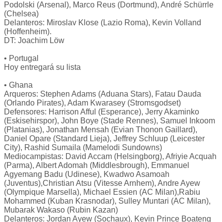
Podolski (Arsenal), Marco Reus (Dortmund), André Schürrle
(Chelsea)
Delanteros: Miroslav Klose (Lazio Roma), Kevin Volland
(Hoffenheim).
DT: Joachim Löw
• Portugal
Hoy entregará su lista
• Ghana
Arqueros: Stephen Adams (Aduana Stars), Fatau Dauda
(Orlando Pirates), Adam Kwarasey (Stromsgodset)
Defensores: Harrison Afful (Esperance), Jerry Akaminko
(Eskisehirspor), John Boye (Stade Rennes), Samuel Inkoom
(Platanias), Jonathan Mensah (Evian Thonon Gaillard),
Daniel Opare (Standard Lieja), Jeffrey Schluup (Leicester
City), Rashid Sumaila (Mamelodi Sundowns)
Mediocampistas: David Accam (Helsingborg), Afriyie Acquah
(Parma), Albert Adomah (Middlesbrough), Emmanuel
Agyemang Badu (Udinese), Kwadwo Asamoah
(Juventus),Christian Atsu (Vitesse Arnhem), Andre Ayew
(Olympique Marsella), Michael Essien (AC Milan),Rabiu
Mohammed (Kuban Krasnodar), Sulley Muntari (AC Milan),
Mubarak Wakaso (Rubin Kazan)
Delanteros: Jordan Ayew (Sochaux), Kevin Prince Boateng