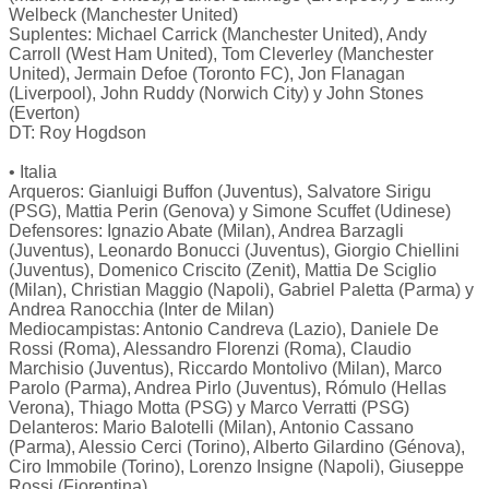
Welbeck (Manchester United)
Suplentes: Michael Carrick (Manchester United), Andy
Carroll (West Ham United), Tom Cleverley (Manchester
United), Jermain Defoe (Toronto FC), Jon Flanagan
(Liverpool), John Ruddy (Norwich City) y John Stones
(Everton)
DT: Roy Hogdson
• Italia
Arqueros: Gianluigi Buffon (Juventus), Salvatore Sirigu
(PSG), Mattia Perin (Genova) y Simone Scuffet (Udinese)
Defensores: Ignazio Abate (Milan), Andrea Barzagli
(Juventus), Leonardo Bonucci (Juventus), Giorgio Chiellini
(Juventus), Domenico Criscito (Zenit), Mattia De Sciglio
(Milan), Christian Maggio (Napoli), Gabriel Paletta (Parma) y
Andrea Ranocchia (Inter de Milan)
Mediocampistas: Antonio Candreva (Lazio), Daniele De
Rossi (Roma), Alessandro Florenzi (Roma), Claudio
Marchisio (Juventus), Riccardo Montolivo (Milan), Marco
Parolo (Parma), Andrea Pirlo (Juventus), Rómulo (Hellas
Verona), Thiago Motta (PSG) y Marco Verratti (PSG)
Delanteros: Mario Balotelli (Milan), Antonio Cassano
(Parma), Alessio Cerci (Torino), Alberto Gilardino (Génova),
Ciro Immobile (Torino), Lorenzo Insigne (Napoli), Giuseppe
Rossi (Fiorentina)