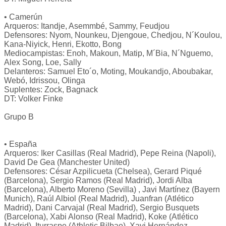
• Camerún
Arqueros: Itandje, Asemmbé, Sammy, Feudjou
Defensores: Nyom, Nounkeu, Djengoue, Chedjou, N´Koulou,
Kana-Niyick, Henri, Ekotto, Bong
Mediocampistas: Enoh, Makoun, Matip, M´Bia, N´Nguemo,
Alex Song, Loe, Sally
Delanteros: Samuel Eto´o, Moting, Moukandjo, Aboubakar,
Webó, Idrissou, Olinga
Suplentes: Zock, Bagnack
DT: Volker Finke
Grupo B
• España
Arqueros: Iker Casillas (Real Madrid), Pepe Reina (Napoli),
David De Gea (Manchester United)
Defensores: César Azpilicueta (Chelsea), Gerard Piqué
(Barcelona), Sergio Ramos (Real Madrid), Jordi Alba
(Barcelona), Alberto Moreno (Sevilla) , Javi Martínez (Bayern
Munich), Raúl Albiol (Real Madrid), Juanfran (Atlético
Madrid), Dani Carvajal (Real Madrid), Sergio Busquets
(Barcelona), Xabi Alonso (Real Madrid), Koke (Atlético
Madrid), Iturraspe (Athletic Bilbao), Xavi Hernández