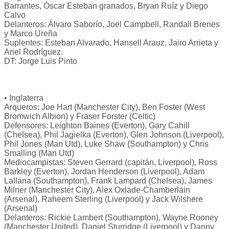
Barrantes, Óscar Esteban granados, Bryan Ruíz y Diego
Calvo
Delanteros: Álvaro Saborío, Joel Campbell, Randall Brenes
y Marco Ureña
Suplentes: Esteban Alvarado, Hansell Arauz, Jairo Arrieta y
Ariel Rodríguez.
DT: Jorge Luis Pinto
• Inglaterra
Arqueros: Joe Hart (Manchester City), Ben Foster (West
Bromwich Albion) y Fraser Forster (Celtic)
Defensores: Leighton Baines (Everton), Gary Cahill
(Chelsea), Phil Jagielka (Everton), Glen Johnson (Liverpool),
Phil Jones (Man Utd), Luke Shaw (Southampton) y Chris
Smalling (Man Utd)
Mediocampistas: Steven Gerrard (capitán, Liverpool), Ross
Barkley (Everton), Jordan Henderson (Liverpool), Adam
Lallana (Southampton), Frank Lampard (Chelsea), James
Milner (Manchester City), Alex Oxlade-Chamberlain
(Arsenal), Raheem Sterling (Liverpool) y Jack Wilshere
(Arsenal)
Delanteros: Rickie Lambert (Southampton), Wayne Rooney
(Manchester United), Daniel Sturridge (Liverpool) y Danny