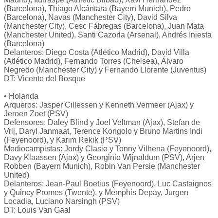
(Barcelona), Thiago Alcántara (Bayern Munich), Pedro
(Barcelona), Navas (Manchester City), David Silva
(Manchester City), Cesc Fábregas (Barcelona), Juan Mata
(Manchester United), Santi Cazorla (Arsenal), Andrés Iniesta
(Barcelona)
Delanteros: Diego Costa (Atlético Madrid), David Villa
(Atlético Madrid), Fernando Torres (Chelsea), Álvaro
Negredo (Manchester City) y Fernando Llorente (Juventus)
DT: Vicente del Bosque
• Holanda
Arqueros: Jasper Cillessen y Kenneth Vermeer (Ajax) y
Jeroen Zoet (PSV)
Defensores: Daley Blind y Joel Veltman (Ajax), Stefan de
Vrij, Daryl Janmaat, Terence Kongolo y Bruno Martins Indi
(Feyenoord), y Karim Rekik (PSV)
Mediocampistas: Jordy Clasie y Tonny Vilhena (Feyenoord),
Davy Klaassen (Ajax) y Georginio Wijnaldum (PSV), Arjen
Robben (Bayern Munich), Robin Van Persie (Manchester
United)
Delanteros: Jean-Paul Boetius (Feyenoord), Luc Castaignos
y Quincy Promes (Twente), y Memphis Depay, Jurgen
Locadia, Luciano Narsingh (PSV)
DT: Louis Van Gaal