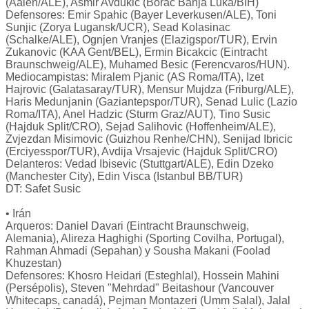
(Aalen/ALE), Asmir Avdukic (Borac Banja Luka/BIH)
Defensores: Emir Spahic (Bayer Leverkusen/ALE), Toni
Sunjic (Zorya Lugansk/UCR), Sead Kolasinac
(Schalke/ALE), Ognjen Vranjes (Elazigspor/TUR), Ervin
Zukanovic (KAA Gent/BEL), Ermin Bicakcic (Eintracht
Braunschweig/ALE), Muhamed Besic (Ferencvaros/HUN).
Mediocampistas: Miralem Pjanic (AS Roma/ITA), Izet
Hajrovic (Galatasaray/TUR), Mensur Mujdza (Friburg/ALE),
Haris Medunjanin (Gaziantepspor/TUR), Senad Lulic (Lazio
Roma/ITA), Anel Hadzic (Sturm Graz/AUT), Tino Susic
(Hajduk Split/CRO), Sejad Salihovic (Hoffenheim/ALE),
Zvjezdan Misimovic (Guizhou Renhe/CHN), Senijad Ibricic
(Erciyesspor/TUR), Avdija Vrsajevic (Hajduk Split/CRO)
Delanteros: Vedad Ibisevic (Stuttgart/ALE), Edin Dzeko
(Manchester City), Edin Visca (Istanbul BB/TUR)
DT: Safet Susic
• Irán
Arqueros: Daniel Davari (Eintracht Braunschweig,
Alemania), Alireza Haghighi (Sporting Covilha, Portugal),
Rahman Ahmadi (Sepahan) y Sousha Makani (Foolad
Khuzestan)
Defensores: Khosro Heidari (Esteghlal), Hossein Mahini
(Persépolis), Steven "Mehrdad" Beitashour (Vancouver
Whitecaps, canadá), Pejman Montazeri (Umm Salal), Jalal