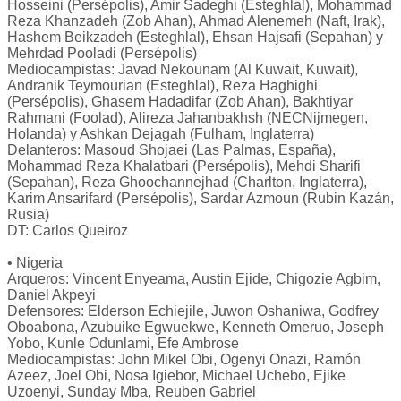
Hosseini (Persépolis), Amir Sadeghi (Esteghlal), Mohammad
Reza Khanzadeh (Zob Ahan), Ahmad Alenemeh (Naft, Irak),
Hashem Beikzadeh (Esteghlal), Ehsan Hajsafi (Sepahan) y
Mehrdad Pooladi (Persépolis)
Mediocampistas: Javad Nekounam (Al Kuwait, Kuwait),
Andranik Teymourian (Esteghlal), Reza Haghighi
(Persépolis), Ghasem Hadadifar (Zob Ahan), Bakhtiyar
Rahmani (Foolad), Alireza Jahanbakhsh (NECNijmegen,
Holanda) y Ashkan Dejagah (Fulham, Inglaterra)
Delanteros: Masoud Shojaei (Las Palmas, España),
Mohammad Reza Khalatbari (Persépolis), Mehdi Sharifi
(Sepahan), Reza Ghoochannejhad (Charlton, Inglaterra),
Karim Ansarifard (Persépolis), Sardar Azmoun (Rubin Kazán,
Rusia)
DT: Carlos Queiroz
• Nigeria
Arqueros: Vincent Enyeama, Austin Ejide, Chigozie Agbim,
Daniel Akpeyi
Defensores: Elderson Echiejile, Juwon Oshaniwa, Godfrey
Oboabona, Azubuike Egwuekwe, Kenneth Omeruo, Joseph
Yobo, Kunle Odunlami, Efe Ambrose
Mediocampistas: John Mikel Obi, Ogenyi Onazi, Ramón
Azeez, Joel Obi, Nosa Igiebor, Michael Uchebo, Ejike
Uzoenyi, Sunday Mba, Reuben Gabriel