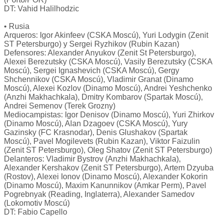
DT: Vahid Halilhodzic
• Rusia
Arqueros: Igor Akinfeev (CSKA Moscú), Yuri Lodygin (Zenit
ST Petersburgo) y Sergei Ryzhikov (Rubin Kazan)
Defensores: Alexander Anyukov (Zenit St Petersburgo),
Alexei Berezutsky (CSKA Moscú), Vasily Berezutsky (CSKA
Moscú), Sergei Ignashevich (CSKA Moscú), Gergy
Shchennikov (CSKA Moscú), Vladimir Granat (Dinamo
Moscú), Alexei Kozlov (Dinamo Moscú), Andrei Yeshchenko
(Anzhi Makhachkala), Dmitry Kombarov (Spartak Moscú),
Andrei Semenov (Terek Grozny)
Mediocampistas: Igor Denisov (Dinamo Moscú), Yuri Zhirkov
(Dinamo Moscú), Alan Dzagoev (CSKA Moscú), Yury
Gazinsky (FC Krasnodar), Denis Glushakov (Spartak
Moscú), Pavel Mogilevets (Rubin Kazan), Viktor Faizulin
(Zenit ST Petersburgo), Oleg Shatov (Zenit ST Petersburgo)
Delanteros: Vladimir Bystrov (Anzhi Makhachkala),
Alexander Kershakov (Zenit ST Petersburgo), Artem Dzyuba
(Rostov), Alexei Ionov (Dinamo Moscú), Alexander Kokorin
(Dinamo Moscú), Maxim Kanunnikov (Amkar Perm), Pavel
Pogrebnyak (Reading, Inglaterra), Alexander Samedov
(Lokomotiv Moscú)
DT: Fabio Capello