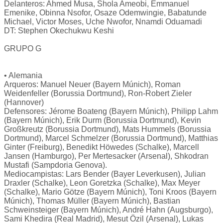
Delanteros: Ahmed Musa, Shola Ameobi, Emmanuel
Emenike, Obinna Nsofor, Osaze Odemwingie, Babatunde
Michael, Victor Moses, Uche Nwofor, Nnamdi Oduamadi
DT: Stephen Okechukwu Keshi
GRUPO G
• Alemania
Arqueros: Manuel Neuer (Bayern Múnich), Roman
Weidenfeller (Borussia Dortmund), Ron-Robert Zieler
(Hannover)
Defensores: Jérome Boateng (Bayern Múnich), Philipp Lahm
(Bayern Múnich), Erik Durm (Borussia Dortmund), Kevin
Großkreutz (Borussia Dortmund), Mats Hummels (Borussia
Dortmund), Marcel Schmelzer (Borussia Dortmund), Matthias
Ginter (Freiburg), Benedikt Höwedes (Schalke), Marcell
Jansen (Hamburgo), Per Mertesacker (Arsenal), Shkodran
Mustafi (Sampdoria Genova).
Mediocampistas: Lars Bender (Bayer Leverkusen), Julian
Draxler (Schalke), Leon Goretzka (Schalke), Max Meyer
(Schalke), Mario Götze (Bayern Múnich), Toni Kroos (Bayern
Múnich), Thomas Müller (Bayern Múnich), Bastian
Schweinsteiger (Bayern Múnich), André Hahn (Augsburgo),
Sami Khedira (Real Madrid), Mesut Özil (Arsenal), Lukas