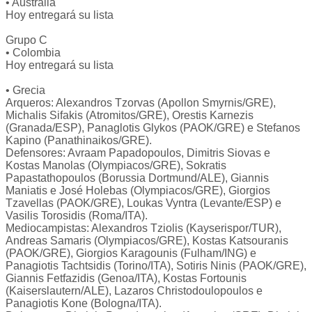
• Australia
Hoy entregará su lista
Grupo C
• Colombia
Hoy entregará su lista
• Grecia
Arqueros: Alexandros Tzorvas (Apollon Smyrnis/GRE),
Michalis Sifakis (Atromitos/GRE), Orestis Karnezis
(Granada/ESP), Panaglotis Glykos (PAOK/GRE) e Stefanos
Kapino (Panathinaikos/GRE).
Defensores: Avraam Papadopoulos, Dimitris Siovas e
Kostas Manolas (Olympiacos/GRE), Sokratis
Papastathopoulos (Borussia Dortmund/ALE), Giannis
Maniatis e José Holebas (Olympiacos/GRE), Giorgios
Tzavellas (PAOK/GRE), Loukas Vyntra (Levante/ESP) e
Vasilis Torosidis (Roma/ITA).
Mediocampistas: Alexandros Tziolis (Kayserispor/TUR),
Andreas Samaris (Olympiacos/GRE), Kostas Katsouranis
(PAOK/GRE), Giorgios Karagounis (Fulham/ING) e
Panagiotis Tachtsidis (Torino/ITA), Sotiris Ninis (PAOK/GRE),
Giannis Fetfazidis (Genoa/ITA), Kostas Fortounis
(Kaiserslautern/ALE), Lazaros Christodoulopoulos e
Panagiotis Kone (Bologna/ITA).