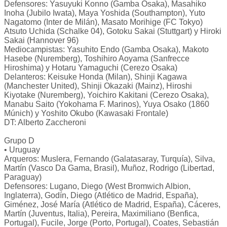
Defensores: Yasuyuki Konno (Gamba Osaka), Masahiko
Inoha (Jubilo Iwata), Maya Yoshida (Southampton), Yuto
Nagatomo (Inter de Milán), Masato Morihige (FC Tokyo)
Atsuto Uchida (Schalke 04), Gotoku Sakai (Stuttgart) y Hiroki
Sakai (Hannover 96)
Mediocampistas: Yasuhito Endo (Gamba Osaka), Makoto
Hasebe (Nuremberg), Toshihiro Aoyama (Sanfrecce
Hiroshima) y Hotaru Yamaguchi (Cerezo Osaka)
Delanteros: Keisuke Honda (Milan), Shinji Kagawa
(Manchester United), Shinji Okazaki (Mainz), Hiroshi
Kiyotake (Nuremberg), Yoichiro Kakitani (Cerezo Osaka),
Manabu Saito (Yokohama F. Marinos), Yuya Osako (1860
Múnich) y Yoshito Okubo (Kawasaki Frontale)
DT: Alberto Zaccheroni
Grupo D
• Uruguay
Arqueros: Muslera, Fernando (Galatasaray, Turquía), Silva,
Martín (Vasco Da Gama, Brasil), Muñoz, Rodrigo (Libertad,
Paraguay)
Defensores: Lugano, Diego (West Bromwich Albion,
Inglaterra), Godín, Diego (Atlético de Madrid, España),
Giménez, José María (Atlético de Madrid, España), Cáceres,
Martín (Juventus, Italia), Pereira, Maximiliano (Benfica,
Portugal), Fucile, Jorge (Porto, Portugal), Coates, Sebastián