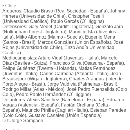
• Chile
Arqueros: Claudio Bravo (Real Sociedad - España), Johnny
Herrera (Universidad de Chile), Cristopher Toselli
(Universidad Católica), Paulo Garcés (O´Higgins)
Defensores: Gary Medel (Cardiff - Inglaterra), Gonzalo Jara
(Nottingham Forest - Inglaterra), Mauricio Isla (Juventus -
Italia), Miiko Albornoz (Malmo - Suecia), Eugenio Mena
(Santos - Brasil), Marcos González (Unión Española), José
Rojas (Universidad de Chile), Enzo Andía Universidad
Católica)
Mediocampistas: Arturo Vidal (Juventus - Italia), Marcelo
Díaz (Basilea - Suiza), Francisco Silva (Osasuna - España),
Felipe Gutiérrez (Twente - Holanda), Matías Fernández
(Juventus - Italia), Carlos Carmona (Atalanta - Italia), Jean
Beausejour (Wigan - Inglaterra), Charles Aránguiz (Inter de
Porto Alegre - Brasil), Jorge Valdivia (Palmeiras - Brasil),
Rodrigo Millar (Atlas - México), José Pedro Fuenzalida (Colo
Colo), Pedro Pablo Hernández (O´Higgins)
Delanteros: Alexis Sánchez (Barcelona - España), Eduardo
Vargas (Valencia - España), Fabián Orellana (Celta -
España), Mauricio Pinilla (Cagliari - Italia), Esteban Paredes
(Colo Colo), Gustavo Canales (Unión Española)
DT: Jorge Sampaoli