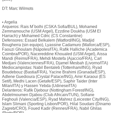
DT: Marc Wilmots
• Argelia
Arqueros: Rais M´bolhi (CSKA Sofia/BUL), Mohamed
Zemmamouche (USM Argel), Ezzdine Doukha (USM El
Harrach) y Mohamed Cdric (CS Constantine)
Defensores: Essaid Belkalem (Watford/ING), Madjid
Bougherra (sin equipo), Lyassine Cadamuro (Mallorca/ESP),
Faouzi Ghoulam (Nápoles/ITA), Rafik Halliche (Academica
Coimbra/POR), Nacereddine Khoualed (USM Argel), Aissa
Mandi (Reims/FRA), Mehdi Mostefa (Ajaccio/FRA), Carl
Medjani (Valenciennes/FRA), Djamel Mesbah (Livorno/ITA)
Mediocampistas: Nabil Bentaleb (Tottenham/ING), Ryad
Boudebouz (Bastia/FRA), Yacine Brahimi (Granada/ESP),
Adlene Guedioura (Crystal Palace/ING), Amir Karaoui (ES
Setif), Medhi Lacen (Getafe/ESP), Saphir Taider (Inter
Milan/ITA) y Hassen Yebda (Udinese/ITA)
Delanteros: Rafik Djebour (Nottingham Forest/ING),
Abdelmoumen Djabou (Club Africain/TUN), Sofiane
Feghouli (Valencia/ESP), Ryad Mahrez (Leicester City/ING),
Islam Slimani (Sporting Lisbon/POR), Hilal Soudani (Dinamo
Zagreb/CRO), Foued Kadir (Rennes/FRA), Nabil Ghilas
(Porto/POR)