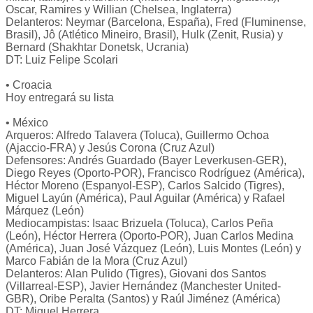
Oscar, Ramires y Willian (Chelsea, Inglaterra)
Delanteros: Neymar (Barcelona, España), Fred (Fluminense,
Brasil), Jô (Atlético Mineiro, Brasil), Hulk (Zenit, Rusia) y
Bernard (Shakhtar Donetsk, Ucrania)
DT: Luiz Felipe Scolari
• Croacia
Hoy entregará su lista
• México
Arqueros: Alfredo Talavera (Toluca), Guillermo Ochoa
(Ajaccio-FRA) y Jesús Corona (Cruz Azul)
Defensores: Andrés Guardado (Bayer Leverkusen-GER),
Diego Reyes (Oporto-POR), Francisco Rodríguez (América),
Héctor Moreno (Espanyol-ESP), Carlos Salcido (Tigres),
Miguel Layún (América), Paul Aguilar (América) y Rafael
Márquez (León)
Mediocampistas: Isaac Brizuela (Toluca), Carlos Peña
(León), Héctor Herrera (Oporto-POR), Juan Carlos Medina
(América), Juan José Vázquez (León), Luis Montes (León) y
Marco Fabián de la Mora (Cruz Azul)
Delanteros: Alan Pulido (Tigres), Giovani dos Santos
(Villarreal-ESP), Javier Hernández (Manchester United-
GBR), Oribe Peralta (Santos) y Raúl Jiménez (América)
DT: Miguel Herrera