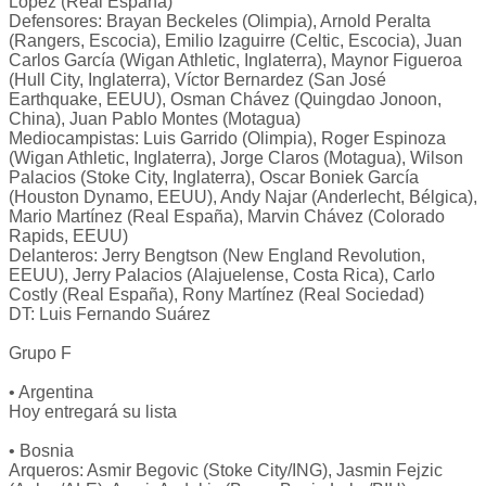
López (Real España)
Defensores: Brayan Beckeles (Olimpia), Arnold Peralta
(Rangers, Escocia), Emilio Izaguirre (Celtic, Escocia), Juan
Carlos García (Wigan Athletic, Inglaterra), Maynor Figueroa
(Hull City, Inglaterra), Víctor Bernardez (San José
Earthquake, EEUU), Osman Chávez (Quingdao Jonoon,
China), Juan Pablo Montes (Motagua)
Mediocampistas: Luis Garrido (Olimpia), Roger Espinoza
(Wigan Athletic, Inglaterra), Jorge Claros (Motagua), Wilson
Palacios (Stoke City, Inglaterra), Oscar Boniek García
(Houston Dynamo, EEUU), Andy Najar (Anderlecht, Bélgica),
Mario Martínez (Real España), Marvin Chávez (Colorado
Rapids, EEUU)
Delanteros: Jerry Bengtson (New England Revolution,
EEUU), Jerry Palacios (Alajuelense, Costa Rica), Carlo
Costly (Real España), Rony Martínez (Real Sociedad)
DT: Luis Fernando Suárez
Grupo F
• Argentina
Hoy entregará su lista
• Bosnia
Arqueros: Asmir Begovic (Stoke City/ING), Jasmin Fejzic