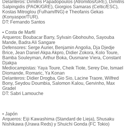
Delanteros: Dimitris Papadopoulos (Atromitos/GRE), Dimitris
Salpingidis (PAOK/GRE), Giorgios Samaras (Celtic/ESC),
Kostas Mitroglou (Fulham/ING) e Theofanis Gekas
(Konyaspor/TUR).
DT: Fernando Santos
• Costa de Marfil
Arqueros: Boubacar Barry, Sylvain Gbohouho, Sayouba
Mande, Badra Ali Sangare
Defensores: Serge Aurier, Benjamin Angolia, Dja Djedje
Brice, Jean Daniel Akpa Akpro, Didier Zokora, Kolo Toure,
Bamba Souleyman, Arthur Boka, Ousmane Viera, Constant
Djakpa
Mediocampistas: Yaya Toure, Cheik Tiote, Serey Die, Ismael
Diomande, Romaric, Ya Konan
Delanteros: Didier Drogba, Gio Sio, Lacine Traore, Wilfred
Bony, Seydou Doumbia, Salomon Kalou, Gervinho, Max
Gradel
DT: Sabri Lamouche
• Japón
Arqueros: Eiji Kawashima (Standard de Lieja), Shusaku
Nishikawa (Urawa Reds) y Shuichi Gonda (FC Tokio)