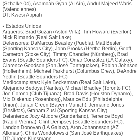
(Schalke 04), Asamoah Gyan (Al Ain), Abdul Majeed Waris
(Valenciennes)
DT: Kwesi Appiah
• Estados Unidos
Arqueros: Brad Guzan (Aston Villa), Tim Howard (Everton),
Nick Rimando (Real Salt Lake)
Defensores: DaMarcus Beasley (Puebla), Matt Besler
(Sporting Kansas City), John Brooks (Hertha Berlin), Geoff
Cameron (Stoke City), Timmy Chandler (Nürnberg), Brad
Evans (Seattle Sounders FC), Omar González (LA Galaxy),
Clarence Goodson (San José Earthquakes), Fabian Johnson
(Hoffenheim), Michael Parkhurst (Columbus Crew), DeAndre
Yedlin (Seattle Sounders FC)
Mediocampistas: Kyle Beckerman (Real Salt Lake),
Alejandro Bedoya (Nantes), Michael Bradley (Toronto FC),
Joe Corona (Club Tijuana), Brad Davis (Houston Dynamo),
Mix Diskerud (Rosenborg), Maurice Edu (Philadelphia
Union), Julian Green (Bayern Munich), Jermaine Jones
(Besiktas), Graham Zusi (Sporting Kansas City)
Delanteros: Jozy Altidore (Sunderland), Terrence Boyd
(Rapid Vienna), Clint Dempsey (Seattle Sounders FC),
Landon Donovan (LA Galaxy), Aron Johannsson (AZ
Alkmaar), Chris Wondolowski (San José Earthquakes)
DT: Jürgen Klinsmann