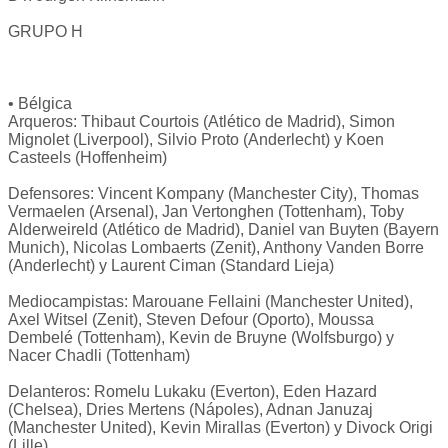
GRUPO H
• Bélgica
Arqueros: Thibaut Courtois (Atlético de Madrid), Simon
Mignolet (Liverpool), Silvio Proto (Anderlecht) y Koen
Casteels (Hoffenheim)
Defensores: Vincent Kompany (Manchester City), Thomas
Vermaelen (Arsenal), Jan Vertonghen (Tottenham), Toby
Alderweireld (Atlético de Madrid), Daniel van Buyten (Bayern
Munich), Nicolas Lombaerts (Zenit), Anthony Vanden Borre
(Anderlecht) y Laurent Ciman (Standard Lieja)
Mediocampistas: Marouane Fellaini (Manchester United),
Axel Witsel (Zenit), Steven Defour (Oporto), Moussa
Dembelé (Tottenham), Kevin de Bruyne (Wolfsburgo) y
Nacer Chadli (Tottenham)
Delanteros: Romelu Lukaku (Everton), Eden Hazard
(Chelsea), Dries Mertens (Nápoles), Adnan Januzaj
(Manchester United), Kevin Mirallas (Everton) y Divock Origi
(Lille)