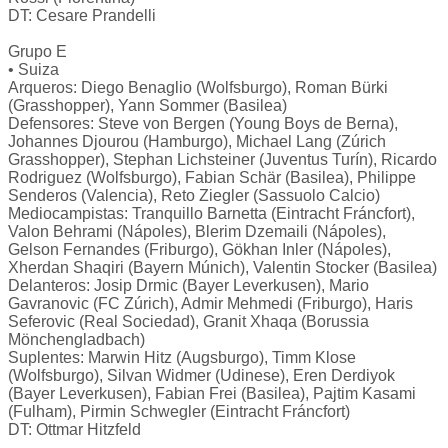
DT: Cesare Prandelli
Grupo E
• Suiza
Arqueros: Diego Benaglio (Wolfsburgo), Roman Bürki
(Grasshopper), Yann Sommer (Basilea)
Defensores: Steve von Bergen (Young Boys de Berna),
Johannes Djourou (Hamburgo), Michael Lang (Zúrich
Grasshopper), Stephan Lichsteiner (Juventus Turín), Ricardo
Rodriguez (Wolfsburgo), Fabian Schär (Basilea), Philippe
Senderos (Valencia), Reto Ziegler (Sassuolo Calcio)
Mediocampistas: Tranquillo Barnetta (Eintracht Fráncfort),
Valon Behrami (Nápoles), Blerim Dzemaili (Nápoles),
Gelson Fernandes (Friburgo), Gökhan Inler (Nápoles),
Xherdan Shaqiri (Bayern Múnich), Valentin Stocker (Basilea)
Delanteros: Josip Drmic (Bayer Leverkusen), Mario
Gavranovic (FC Zúrich), Admir Mehmedi (Friburgo), Haris
Seferovic (Real Sociedad), Granit Xhaqa (Borussia
Mönchengladbach)
Suplentes: Marwin Hitz (Augsburgo), Timm Klose
(Wolfsburgo), Silvan Widmer (Udinese), Eren Derdiyok
(Bayer Leverkusen), Fabian Frei (Basilea), Pajtim Kasami
(Fulham), Pirmin Schwegler (Eintracht Fráncfort)
DT: Ottmar Hitzfeld