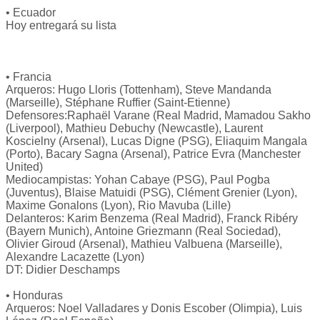
• Ecuador
Hoy entregará su lista
• Francia
Arqueros: Hugo Lloris (Tottenham), Steve Mandanda
(Marseille), Stéphane Ruffier (Saint-Etienne)
Defensores:Raphaël Varane (Real Madrid, Mamadou Sakho
(Liverpool), Mathieu Debuchy (Newcastle), Laurent
Koscielny (Arsenal), Lucas Digne (PSG), Eliaquim Mangala
(Porto), Bacary Sagna (Arsenal), Patrice Evra (Manchester
United)
Mediocampistas: Yohan Cabaye (PSG), Paul Pogba
(Juventus), Blaise Matuidi (PSG), Clément Grenier (Lyon),
Maxime Gonalons (Lyon), Rio Mavuba (Lille)
Delanteros: Karim Benzema (Real Madrid), Franck Ribéry
(Bayern Munich), Antoine Griezmann (Real Sociedad),
Olivier Giroud (Arsenal), Mathieu Valbuena (Marseille),
Alexandre Lacazette (Lyon)
DT: Didier Deschamps
• Honduras
Arqueros: Noel Valladares y Donis Escober (Olimpia), Luis