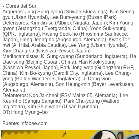
• Corea del Sur
Arqueros: Jung Sung-ryong (Suwon Bluewings), Kim Seung-
gyu (Ulsan Hyundai), Lee Bum-young (Busan IPark)
Defensores: Kim Jin-su (Albirex Niigata, Japón), Kim Young-
gwon (Guangzhou Evergrande, China), Yoon Suk-young
(QPR, Inglaterra), Hwang Seok-ho (Hiroshima Sanfrecce,
Japón), Hong Jeong-ho (Augsburgo, Alemania), Kwak Tae-
hwi (Al Hilal, Arabia Saudita), Lee Yong (Ulsan Hyundai),
Kim Chang-su (Kashiwa Reysol, Japón)
Mediocampistas: Ki Sung-yueng (Sunderland, Inglaterra), Ha
Dae-sung (Beijing Guoan, China), Han Kook-young
(Kashiwa Reysol, Japón), Park Jong-woo (Guangzhou R&F,
China), Kim Bo-kyung (Cardiff City, Inglaterra), Lee Chung-
yong (Bolton Wanderers, Inglaterra), Ji Dong-won
(Augsburgo, Alemania), Son Heung-min (Bayer Leverkusen,
Alemania)
Delanteros: Koo Ja-cheol (FSV Mainz 05, Alemania), Lee
Keun-ho (Sangju Sangmu), Park Chu-young (Watford,
Inglaterra), Kim Shin-wook (Ulsan Hyundai)
DT: Hong Myung–bo
Fuente: infobae.com