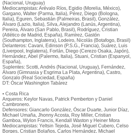
(Nacional, Uruguay)
Mediocampistas: Arévalo Ríos, Egidio (Morelia, México),
Gargano, Walter (Parma, Italia), Pérez, Diego (Bologna,
Italia), Eguren, Sebastián (Palmeiras, Brasil), González,
Álvaro (Lazio, Italia), Silva, Alejandro (Lanús, Argentina),
Pereira, Álvaro (San Pablo, Brasil), Rodríguez, Cristian
(Atlético de Madrid, España), Ramírez, Gastón
(Southampton, Inglaterra), Lodeiro, Nicolás (Botafogo, Brasil)
Delanteros: Cavani, Edinson (P.S.G., Francia), Suárez, Luis
(Liverpool, Inglaterra), Forlán, Diego (Cerezo Osaka, Japón),
Hernández, Abel (Palermo, Italia), Stuani, Cristian (Espanyol,
España),
Suplentes: Scotti, Andrés (Nacional, Uruguay), Fernández,
Álvaro (Gimnasia y Esgrima La Plata, Argentina), Castro,
Gonzalo (Real Sociedad, España)
DT: Óscar Washington Tabárez
• Costa Rica
Arqueros: Keylor Navas, Patrick Pemberton y Daniel
Cambronero.
Defensores: Giancarlo González, Óscar Duarte, Junior Díaz,
Michael Umaña, Jhonny Acosta, Roy Miller, Cristian
Gamboa, Wylon Francis, Kendall Waston y Heiner Mora
Mediocampistas: Yeltsin Tejeda, José Miguel Cubero, Celso
Borges, Cristian Bolaños, Carlos Hernández, Michael