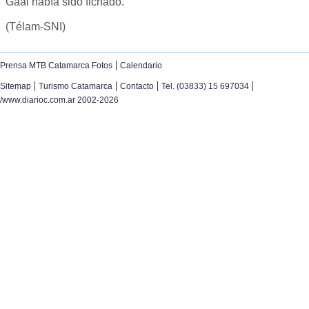
Gaal había sido fichado.
(Télam-SNI)
|
Prensa MTB Catamarca Fotos
Calendario
|
|
|
|
Sitemap
Turismo Catamarca
Contacto
Tel. (03833) 15 697034
/www.diarioc.com.ar 2002-2026