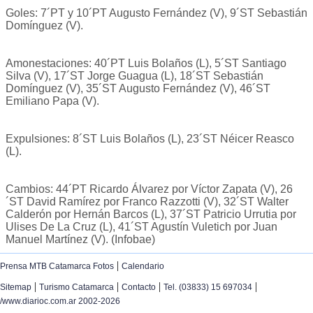
Goles: 7´PT y 10´PT Augusto Fernández (V), 9´ST Sebastián
Domínguez (V).
Amonestaciones: 40´PT Luis Bolaños (L), 5´ST Santiago
Silva (V), 17´ST Jorge Guagua (L), 18´ST Sebastián
Domínguez (V), 35´ST Augusto Fernández (V), 46´ST
Emiliano Papa (V).
Expulsiones: 8´ST Luis Bolaños (L), 23´ST Néicer Reasco
(L).
Cambios: 44´PT Ricardo Álvarez por Víctor Zapata (V), 26
´ST David Ramírez por Franco Razzotti (V), 32´ST Walter
Calderón por Hernán Barcos (L), 37´ST Patricio Urrutia por
Ulises De La Cruz (L), 41´ST Agustín Vuletich por Juan
Manuel Martínez (V). (Infobae)
|
Prensa MTB Catamarca Fotos
Calendario
|
|
|
|
Sitemap
Turismo Catamarca
Contacto
Tel. (03833) 15 697034
/www.diarioc.com.ar 2002-2026