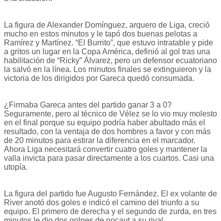
La figura de Alexander Domínguez, arquero de Liga, creció
mucho en estos minutos y le tapó dos buenas pelotas a
Ramírez y Martínez. “El Burrito”, que estuvo intratable y pide
a gritos un lugar en la Copa América, definió al gol tras una
habilitación de “Ricky” Álvarez, pero un defensor ecuatoriano
la salvó en la línea. Los minutos finales se extinguieron y la
victoria de los dirigidos por Gareca quedó consumada.
¿Firmaba Gareca antes del partido ganar 3 a 0?
Seguramente, pero al técnico de Vélez se lo vio muy molesto
en el final porque su equipo podría haber abultado más el
resultado, con la ventaja de dos hombres a favor y con más
de 20 minutos para estirar la diferencia en el marcador.
Ahora Liga necesitará convertir cuatro goles y mantener la
valla invicta para pasar directamente a los cuartos. Casi una
utopía.
La figura del partido fue Augusto Fernández. El ex volante de
River anotó dos goles e indicó el camino del triunfo a su
equipo. El primero de derecha y el segundo de zurda, en tres
minutos le dio dos golpes de nocaut a su rival.