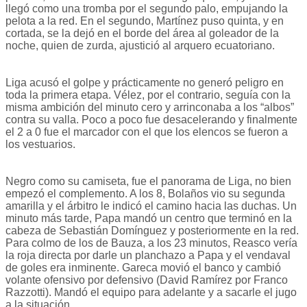
llegó como una tromba por el segundo palo, empujando la
pelota a la red. En el segundo, Martínez puso quinta, y en
cortada, se la dejó en el borde del área al goleador de la
noche, quien de zurda, ajustició al arquero ecuatoriano.
Liga acusó el golpe y prácticamente no generó peligro en
toda la primera etapa. Vélez, por el contrario, seguía con la
misma ambición del minuto cero y arrinconaba a los “albos”
contra su valla. Poco a poco fue desacelerando y finalmente
el 2 a 0 fue el marcador con el que los elencos se fueron a
los vestuarios.
Negro como su camiseta, fue el panorama de Liga, no bien
empezó el complemento. A los 8, Bolaños vio su segunda
amarilla y el árbitro le indicó el camino hacia las duchas. Un
minuto más tarde, Papa mandó un centro que terminó en la
cabeza de Sebastián Domínguez y posteriormente en la red.
Para colmo de los de Bauza, a los 23 minutos, Reasco vería
la roja directa por darle un planchazo a Papa y el vendaval
de goles era inminente. Gareca movió el banco y cambió
volante ofensivo por defensivo (David Ramírez por Franco
Razzotti). Mandó el equipo para adelante y a sacarle el jugo
a la situación.