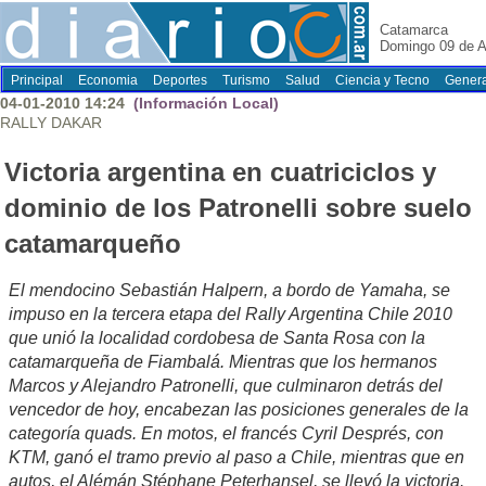
Catamarca
Domingo 09 de A
Principal
Economia
Deportes
Turismo
Salud
Ciencia y Tecno
Genera
04-01-2010 14:24
(Información Local)
RALLY DAKAR
Victoria argentina en cuatriciclos y
dominio de los Patronelli sobre suelo
catamarqueño
El mendocino Sebastián Halpern, a bordo de Yamaha, se
impuso en la tercera etapa del Rally Argentina Chile 2010
que unió la localidad cordobesa de Santa Rosa con la
catamarqueña de Fiambalá. Mientras que los hermanos
Marcos y Alejandro Patronelli, que culminaron detrás del
vencedor de hoy, encabezan las posiciones generales de la
categoría quads. En motos, el francés Cyril Després, con
KTM, ganó el tramo previo al paso a Chile, mientras que en
autos, el Alémán Stéphane Peterhansel, se llevó la victoria.