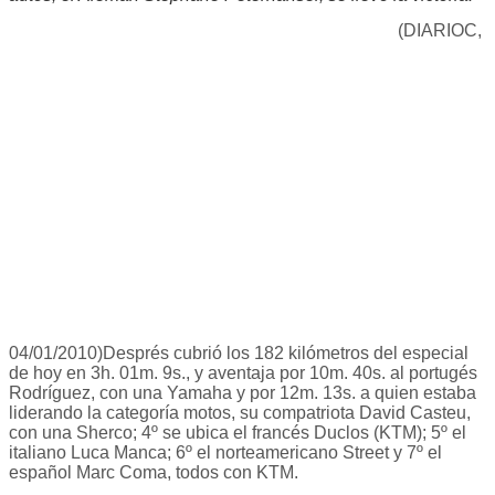
(DIARIOC,
04/01/2010)Després cubrió los 182 kilómetros del especial
de hoy en 3h. 01m. 9s., y aventaja por 10m. 40s. al portugés
Rodríguez, con una Yamaha y por 12m. 13s. a quien estaba
liderando la categoría motos, su compatriota David Casteu,
con una Sherco; 4º se ubica el francés Duclos (KTM); 5º el
italiano Luca Manca; 6º el norteamericano Street y 7º el
español Marc Coma, todos con KTM.