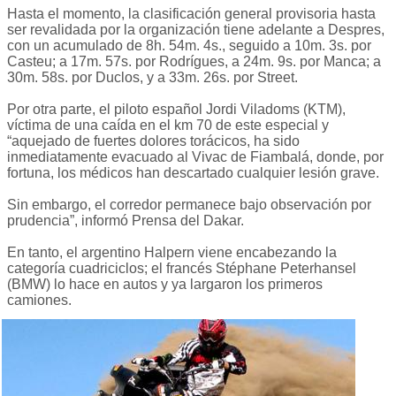
Hasta el momento, la clasificación general provisoria hasta
ser revalidada por la organización tiene adelante a Despres,
con un acumulado de 8h. 54m. 4s., seguido a 10m. 3s. por
Casteu; a 17m. 57s. por Rodrígues, a 24m. 9s. por Manca; a
30m. 58s. por Duclos, y a 33m. 26s. por Street.
Por otra parte, el piloto español Jordi Viladoms (KTM),
víctima de una caída en el km 70 de este especial y
“aquejado de fuertes dolores torácicos, ha sido
inmediatamente evacuado al Vivac de Fiambalá, donde, por
fortuna, los médicos han descartado cualquier lesión grave.
Sin embargo, el corredor permanece bajo observación por
prudencia”, informó Prensa del Dakar.
En tanto, el argentino Halpern viene encabezando la
categoría cuadriciclos; el francés Stéphane Peterhansel
(BMW) lo hace en autos y ya largaron los primeros
camiones.