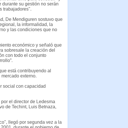
 durante su gestión no serán
s trabajadores".
dad, De Mendiguren sostuvo que
gional, la informalidad, la
rno y las condiciones que no
miento económico y señaló que
a sobresale la creación del
ón con todo el conjunto
rollo”.
ue está contribuyendo al
l mercado externo.
r social con capacidad
por el director de Ledesma
ivo de Techint, Luis Betnaza,
o", llegó por segunda vez a la
 2001, durante el gobierno de