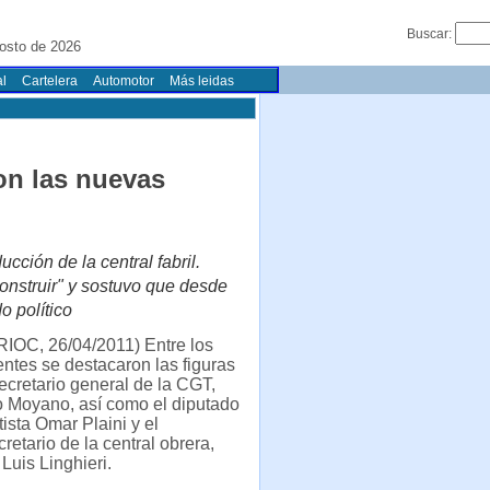
Buscar:
osto de 2026
l
Cartelera
Automotor
Más leidas
on las nuevas
cción de la central fabril.
onstruir" y sostuvo que desde
o político
RIOC, 26/04/2011) Entre los
ntes se destacaron las figuras
ecretario general de la CGT,
 Moyano, así como el diputado
ista Omar Plaini y el
retario de la central obrera,
Luis Linghieri.