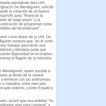
amante presidente dela UIA,
 Ignacio De Mendiguren, solicitó
tarde la creación de un banco
sarrollo para "financiar la
sión de largo plazo" y la
fundización de programas como
réditos del bicentenario".
umir como titular de la UIA, De
iguren sostuvo que "en el corto
os trabajar para tener una
laboral y tributaria justa que
eciente litigiosidad en el empleo,
menta el flagelo de la industria
 Mendiguren, quien sucede a
edo al frente de la central
mó a terminar con las antinomias
 e industria, entre mercado
ercado externo, y entre Estado y
ren, aclaró que esa entidad "no
onfrontar sino para construir" y