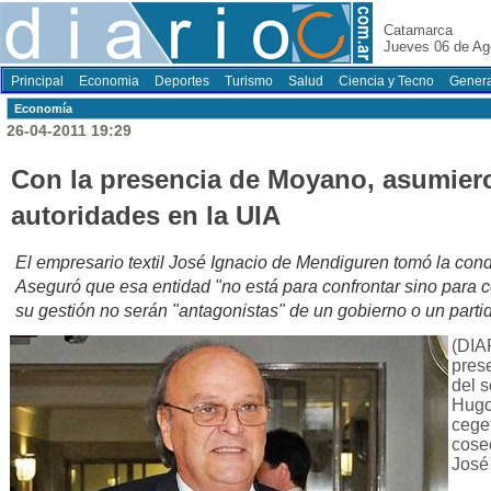
Catamarca
Jueves 06 de Ag
Principal
Economia
Deportes
Turismo
Salud
Ciencia y Tecno
Genera
Economí­a
26-04-2011 19:29
Con la presencia de Moyano, asumier
autoridades en la UIA
El empresario textil José Ignacio de Mendiguren tomó la condu
Aseguró que esa entidad "no está para confrontar sino para c
su gestión no serán "antagonistas" de un gobierno o un partid
(DIA
prese
del s
Hugo
ceget
cosec
José 