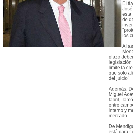
El fl
José
esta 
de de
inver
"pro
los c
Al as
Mend
plazo debem
legislación 
limite la cr
que solo ali
del juicio".
Además, De
Miguel Acev
fabril, lla
entre campo
interno y m
mercado.
De Mendigu
está para c