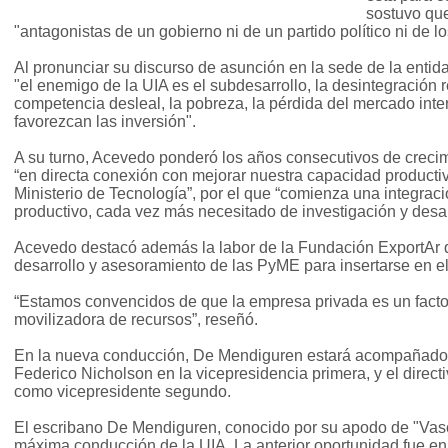
sostuvo que
"antagonistas de un gobierno ni de un partido político ni de lo
Al pronunciar su discurso de asunción en la sede de la enti
"el enemigo de la UIA es el subdesarrollo, la desintegración re
competencia desleal, la pobreza, la pérdida del mercado inte
favorezcan las inversión".
A su turno, Acevedo ponderó los años consecutivos de creci
“en directa conexión con mejorar nuestra capacidad productiv
Ministerio de Tecnología”, por el que “comienza una integraci
productivo, cada vez más necesitado de investigación y desar
Acevedo destacó además la labor de la Fundación ExportAr q
desarrollo y asesoramiento de las PyME para insertarse en e
“Estamos convencidos de que la empresa privada es un facto
movilizadora de recursos”, reseñó.
En la nueva conducción, De Mendiguren estará acompañado 
Federico Nicholson en la vicepresidencia primera, y el direct
como vicepresidente segundo.
El escribano De Mendiguren, conocido por su apodo de "Vasc
máxima conducción de la UIA. La anterior oportunidad fue en