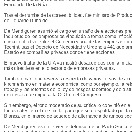
Fernando De la Rúa.
Tras el derrumbe de la convertibilidad, fue ministro de Produc
de Eduardo Duhalde.
De Mendiguren asumió el cargo en un año de elecciones presi
inquietud de los empresarios vinculada a temas como inflaci
clima conflictivo entre el Gobierno y una de las empresas co
Techint, tras el Decreto de Necesidad y Urgencia 441 que amp
Estado en compañías privadas donde tiene acciones.
El nuevo titular de la UIA ya mostró desacuerdos con la inici
más directivos en el directorio de empresas privadas.
También mantiene reservas respecto de varios cursos de acc
kirchnerismo en materia económica, como por ejemplo, la ref
trabajo y las reformas de la ley de riesgos laborales y de dis
empresas que impulsa la CGT en el Congreso.
Sin embargo, el tono moderado de su crítica lo convirtió en e
Industriales, en el que milita, para que sea respaldado por la 
Blanca, en el marco de acuerdo de alternancia de ambos sec
De Mendiguren es un ferviente defensor de un Pacto Social e
ya que considera que un entendimiento de ambos sectores podr